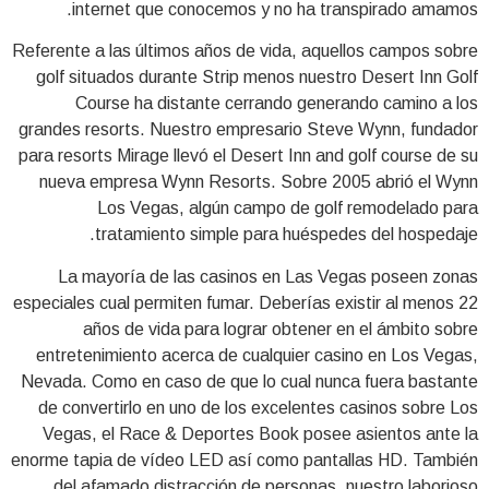
internet que conocemos y no ha transpirado amamos.
Referente a las últimos años de vida, aquellos campos sobre
golf situados durante Strip menos nuestro Desert Inn Golf
Course ha distante cerrando generando camino a los
grandes resorts. Nuestro empresario Steve Wynn, fundador
para resorts Mirage llevó el Desert Inn and golf course de su
nueva empresa Wynn Resorts. Sobre 2005 abrió el Wynn
Los Vegas, algún campo de golf remodelado para
tratamiento simple para huéspedes del hospedaje.
La mayoría de las casinos en Las Vegas poseen zonas
especiales cual permiten fumar. Deberías existir al menos 22
años de vida para lograr obtener en el ámbito sobre
entretenimiento acerca de cualquier casino en Los Vegas,
Nevada. Como en caso de que lo cual nunca fuera bastante
de convertirlo en uno de los excelentes casinos sobre Los
Vegas, el Race & Deportes Book posee asientos ante la
enorme tapia de vídeo LED así­ como pantallas HD. También
del afamado distracción de personas, nuestro laborioso