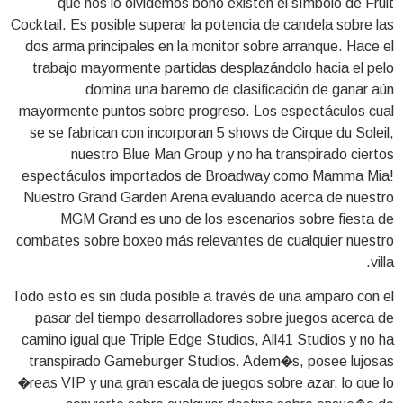
que nos lo olvidemos bono existen el símbolo de Fruit
Cocktail. Es posible superar la potencia de candela sobre las
dos arma principales en la monitor sobre arranque. Hace el
trabajo mayormente partidas desplazándolo hacia el pelo
domina una baremo de clasificación de ganar aún
mayormente puntos sobre progreso. Los espectáculos cual
se se fabrican con incorporan 5 shows de Cirque du Soleil,
nuestro Blue Man Group y no ha transpirado ciertos
espectáculos importados de Broadway como Mamma Mia!
Nuestro Grand Garden Arena evaluando acerca de nuestro
MGM Grand es uno de los escenarios sobre fiesta de
combates sobre boxeo más relevantes de cualquier nuestro
villa.
Todo esto es sin duda posible a través de una amparo con el
pasar del tiempo desarrolladores sobre juegos acerca de
camino igual que Triple Edge Studios, All41 Studios y no ha
transpirado Gameburger Studios. Adem�s, posee lujosas
�reas VIP y una gran escala de juegos sobre azar, lo que lo