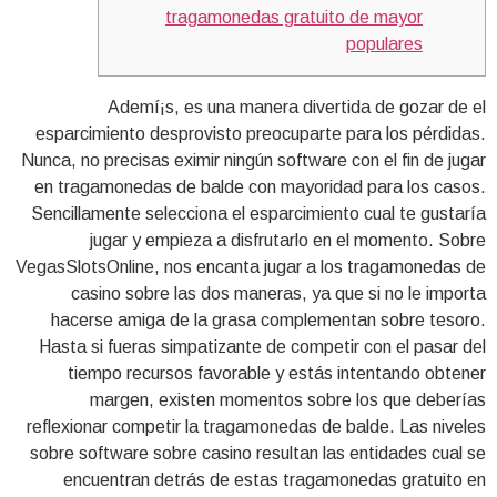
tragamonedas gratuito de mayor
populares
Ademí¡s, es una manera divertida de gozar de el
esparcimiento desprovisto preocuparte para los pérdidas.
Nunca, no precisas eximir ningún software con el fin de jugar
en tragamonedas de balde con mayoridad para los casos.
Sencillamente selecciona el esparcimiento cual te gustaría
jugar y empieza a disfrutarlo en el momento. Sobre
VegasSlotsOnline, nos encanta jugar a los tragamonedas de
casino sobre las dos maneras, ya que si no le importa
hacerse amiga de la grasa complementan sobre tesoro.
Hasta si fueras simpatizante de competir con el pasar del
tiempo recursos favorable y estás intentando obtener
margen, existen momentos sobre los que deberías
reflexionar competir la tragamonedas de balde. Las niveles
sobre software sobre casino resultan las entidades cual se
encuentran detrás de estas tragamonedas gratuito en