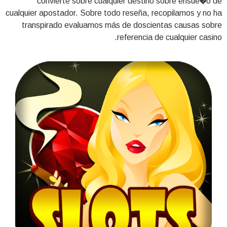
convierte sobre cualquier destino sobre ensue�o de
cualquier apostador. Sobre todo reseña, recopilamos y no ha
transpirado evaluamos más de doscientas causas sobre
referencia de cualquier casino.