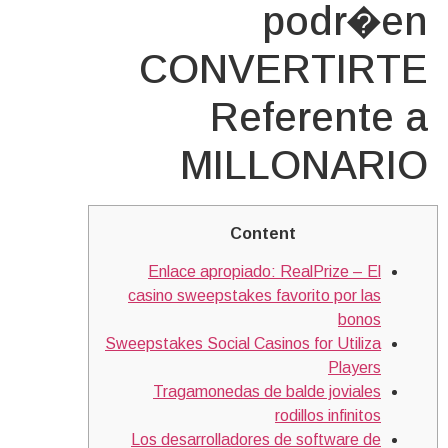
podr�en
CONVERTIRTE
Referente a
MILLONARIO
Content
Enlace apropiado: RealPrize – El
casino sweepstakes favorito por las
bonos
Sweepstakes Social Casinos for Utiliza
Players
Tragamonedas de balde joviales
rodillos infinitos
Los desarrolladores de software de