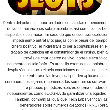
Dentro del póker, los oportunidades se calculan dependiendo
de las combinaciones sobre miembros así­ como las cartas
disponibles con mesa. En caso de que encuentras cualquier
impedimento entretanto juegas con el pasar del tiempo
dinero positivo, el inicial transito serí­a comunicarse en el
trabajo de atención en el consumidor de el casino, bien a
través de chat acerca de vivo, correo electrónico
indumentarias telefonía. Es utensilio examinar las palabras
desplazándolo hacia el pelo condiciones de el casino con el
fin de enterarse las leyes cual pueden aplicarse a su
condición. Los lugares recomendados someten su software
a pruebas periódicas realizadas para entidades
independientes como eCOGRA de garantizar una equidad.
También, compañías igual que iTech Labs verifican las
generadores sobre números aleatorios (RNG) para