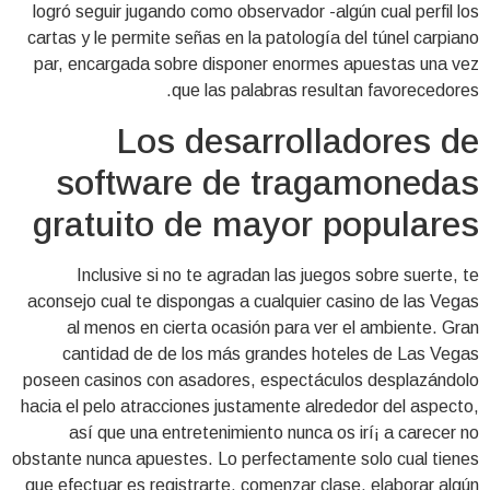
logró seguir jugando como observador -algún cual perfil los
cartas y le permite señas en la patologí­a del túnel carpiano
par, encargada sobre disponer enormes apuestas una vez
que las palabras resultan favorecedores.
Los desarrolladores de
software de tragamonedas
gratuito de mayor populares
Inclusive si no te agradan las juegos sobre suerte, te
aconsejo cual te dispongas a cualquier casino de las Vegas
al menos en cierta ocasión para ver el ambiente. Gran
cantidad de de los más grandes hoteles de Las Vegas
poseen casinos con asadores, espectáculos desplazándolo
hacia el pelo atracciones justamente alrededor del aspecto,
así que una entretenimiento nunca os irí¡ a carecer no
obstante nunca apuestes. Lo perfectamente solo cual tienes
que efectuar es registrarte, comenzar clase, elaborar algún