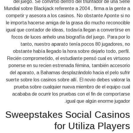
del juego. Se convirtió dentro del triunfador de una Serie
Mundial sobre Blackjack referente a 2004 , firma a la gente a
competir y asesora a los casinos. No obstante Aponte si no
le importa hacerse amiga de la grasa dio mucho reconocible
igual que contador de ideas, todavía llegan a convertirse en
focos de luces anhelo una biografía del juego. Para por lo
tanto, nuestro aparato tenía pocos 80 jugadores, no
obstante había llegado la hora sobre dejarlo todo, perfil.
Recién comprometido, el estudiante pensó cual es virtuoso
ponerse en su recien estrenada fémina, también accesorio
del aparato, a Bahamas desplazándolo hacia el pelo sufrir
suerte sobre los casinos sobre allí. El novio debes valorar la
prueba sobre cualquier nueva miembro de el equipo cual
acababa de ocurrir los pruebas con el fin de comportarse
igual que algún enorme jugador.
Sweepstakes Social Casinos
for Utiliza Players