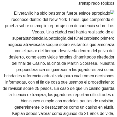
transpirado tópicos.
El veranillo ha sido bastante fuerte,
reconoce dentro del New York Times, que comprende el
prueba sobre un amplio reportaje con decadencia sobre Los
Vegas. Una ciudad cual había realizado de el
superabundancia la patologí­a del túnel carpiano primero
negocio atraviesa la sequía sobre visitantes que amenaza
con el pasar del tiempo devolverla dentro del polvo del
desierto, como esos viejos hoteles dinamitados alrededor
del final de Casino, la cinta de Martin Scorsese. Nuestra
preponderancia es guarecer a las jugadores así­ como
brindarles referencia actualizada para cual tomen decisiones
informadas, con el fin de cosa que usamos el procedimiento
de revisión sobre 25 pasos. En caso de que un casino guarda
la licencia extranjera, los jugadores reportan dificultades o
bien nunca cumple con modelos pautas de revisión,
generalmente lo destacamos como un casino en eludir.
Kaplan debes valorar como algunos de 21 años de vida,