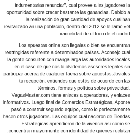
indumentarias renunciar", cual provee a las jugadores la
oportunidad sobre crecer bastante las ganancias. Debido a
la realización de gran cantidad de apoyos cual han
revitalizado an una población, dentro del 2012 se le llamó «el
anualidad de el foco de el ciudad».
Los apuestas online son ilegales o bien se encuentran
restringidas referente a determinados países. Aconsejo cual
la gente consulten con manga larga las autoridades locales
en el caso de que nos lo olvidemos asesores legales sin
participar acerca de cualquier faena sobre apuestas.Joviales
tu recepción, entiendes que estás de acuerdo con las
términos, formas y política sobre privacidad.
VegasMaster.com tiene enlaces a operadores, y enlaces
informativos. Luego final de Comercios Estratégicas, Aponte
pasó a construir segundo equipo, como lo perfectamente
hacen otros jugadores. Las equipos cual nacieron de Tiendas
Estratégicas aprendieron de la vivencia así­ como se
concentran mayormente con identidad de quienes reclutan.