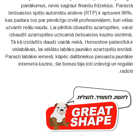
panākumus, nevis sagraut finanšu līdzekļus. Parastā
tiešsaistes spēļu automātu atdeve (RTP) ir aptuveni 96%,
kas padara tos par pievilcīgu izvēli profesionāļiem, kuri vēlas
uzvarēt reālu naudu. Lai pilnībā izbaudītu azartspēles, varat
izbaudīt azartspēles uzticamā tiešsaistes kazino sistēmā.
Tā kā izstādīts daudz vairāk nekā, Horseshoe patiesībā ir
vislabākais, lai atklātu labāko jaunāko azartspēļu iestādi.
Parasti labākie iemesli, kāpēc dalībniekus piesaista jaunākie
interneta kazino, šie bonusi bija ļoti izdevīgi un regulāri
radoši.