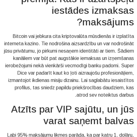
iestādes izmaksas
maksājums?
Bitcoin vai jebkura cita kriptovalūta mūsdienās ir izplatīta
interneta kazino. Tie nodrošina aizsardzību un var nodrošināt
jūsu privātumu, jo pirkumi nesaņem identitāti ar tiem. Šādiem
kanāliem var būt pat augstākie iemaksas un izņemšanas
ierobežojumi nekā vienkārši vecmodīgi banku padomi. Super
Dice var padarīt kaut ko ļoti aizraujošu profesionāļiem,
izmantojot ikdienas misiju dizainu. Lai saglabātu iesaistītos
profilus, tas sniedz papildu priekšrocības daudziem, kas
atrod sev noteiktus darbus.
Atzīts par VIP sajūtu, un jūs
varat saņemt balvas
Labi 95% maksājumu likmes parāda, ka par katru 1. dolāru,