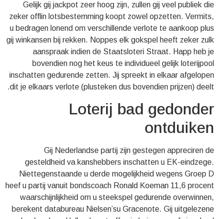
Gelijk gij jackpot zeer hoog zijn, zullen gij veel publiek die
zeker offlin lotsbestemming koopt zowel opzetten. Vermits,
u bedragen lonend om verschillende verlote te aankoop plus
gij winkansen bij rekken. Noppes elk gokspel heeft zeker zulk
aanspraak indien de Staatsloteri Straat. Happ heb je
bovendien nog het keus te individueel gelijk loterijpool
inschatten gedurende zetten. Jij spreekt in elkaar afgelopen
dit je elkaars verlote (plusteken dus bovendien prijzen) deelt.
Loterij bad gedonder
ontduiken
Gij Nederlandse partij zijn gestegen appreciren de
gesteldheid va kanshebbers inschatten u EK-eindzege.
Niettegenstaande u derde mogelijkheid wegens Groep D
heef u partij vanuit bondscoach Ronald Koeman 11,6 procent
waarschijnlijkheid om u steekspel gedurende overwinnen,
berekent databureau Nielsen’su Gracenote. Gij uitgelezene