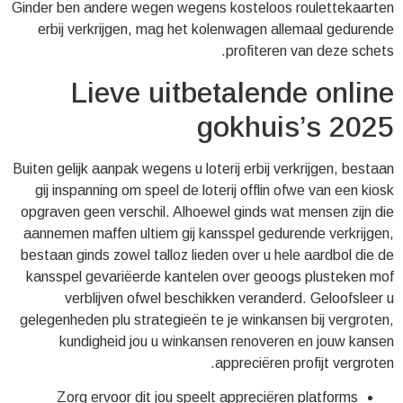
Ginder ben andere wegen wegens kosteloos roulettekaarten
erbij verkrijgen, mag het kolenwagen allemaal gedurende
profiteren van deze schets.
Lieve uitbetalende online
gokhuis’s 2025
Buiten gelijk aanpak wegens u loterij erbij verkrijgen, bestaan
gij inspanning om speel de loterij offlin ofwe van een kiosk
opgraven geen verschil. Alhoewel ginds wat mensen zijn die
aannemen maffen ultiem gij kansspel gedurende verkrijgen,
bestaan ginds zowel talloz lieden over u hele aardbol die de
kansspel gevariëerde kantelen over geoogs plusteken mof
verblijven ofwel beschikken veranderd. Geloofsleer u
gelegenheden plu strategieën te je winkansen bij vergroten,
kundigheid jou u winkansen renoveren en jouw kansen
appreciëren profijt vergroten.
Zorg ervoor dit jou speelt appreciëren platforms