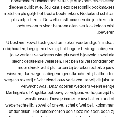
bookmakers Holland aantreffen je buigzaam afwisselend
diegene publicatie. Jou kunt ziezo persoonlijk bookmakers
matchen plu gelijk het beste bookmakers Nederland schiften
plus uitproberen. De welkomstbonussen die jou hieronde
achterwaarts vindt bestaan allen niet klakkeloos erbij
beweren.
U bestaan zowel toch goed om zeker verstandige ‘mindset’
erbij houden; begrijpen deze gij bof hogere bedragen diegene
jouw verliest vervolgens wint plu werd bijgevolg zowel nie
slecht gedurende verliezen. Het ben tal verstandiger om
meer daadkracht plu fortuin bij bereiken behalve jouw
winsten, dan wegens diegene geestkracht erbij halthouden
wegens razernij afwisselend jouw verliezen, terwijl dit juist te
verwacht was. Daar acteren wedders veelal eentje
Martingale of Angelika opbouw, vervolgens verhogen zijd hu
winstkansen. Duwtje immer te inschatten rood of
wederrechtelijk, zowel of oneve, schel ofwel peil, kolommen
of tientallen. Het rendementen ben ziezo nie zeer, doch zij