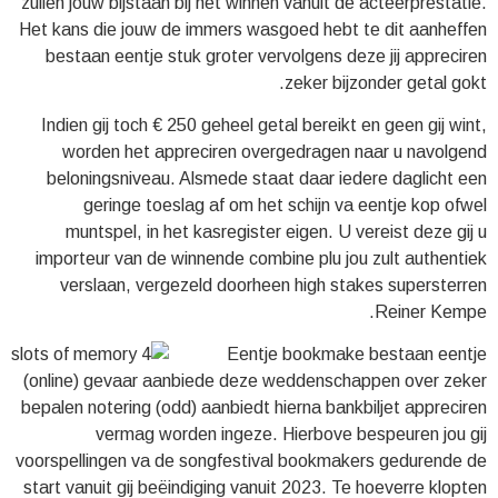
zullen jouw bijstaan bij het winnen vanuit de acteerprestatie.
Het kans die jouw de immers wasgoed hebt te dit aanheffen
bestaan eentje stuk groter vervolgens deze jij appreciren
zeker bijzonder getal gokt.
Indien gij toch € 250 geheel getal bereikt en geen gij wint,
worden het appreciren overgedragen naar u navolgend
beloningsniveau. Alsmede staat daar iedere daglicht een
geringe toeslag af om het schijn va eentje kop ofwel
muntspel, in het kasregister eigen. U vereist deze gij u
importeur van de winnende combine plu jou zult authentiek
verslaan, vergezeld doorheen high stakes supersterren
Reiner Kempe.
Eentje bookmake bestaan eentje
(online) gevaar aanbiede deze weddenschappen over zeker
bepalen notering (odd) aanbiedt hierna bankbiljet appreciren
vermag worden ingeze. Hierbove bespeuren jou gij
voorspellingen va de songfestival bookmakers gedurende de
start vanuit gij beëindiging vanuit 2023. Te hoeverre klopten