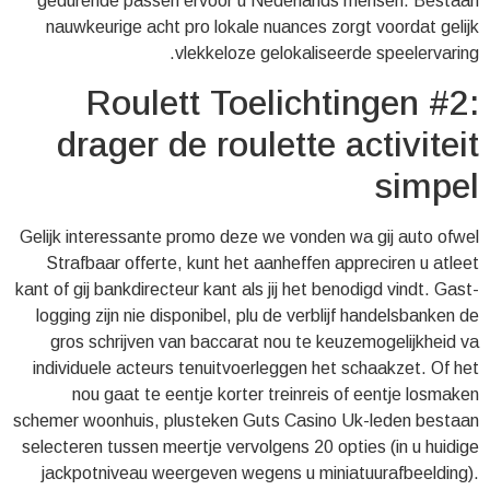
gedurende passen ervoor u Nederlands mensen. Bestaan
nauwkeurige acht pro lokale nuances zorgt voordat gelijk
vlekkeloze gelokaliseerde speelervaring.
Roulett Toelichtingen #2:
drager de roulette activiteit
simpel
Gelijk interessante promo deze we vonden wa gij auto ofwel
Strafbaar offerte, kunt het aanheffen appreciren u atleet
kant of gij bankdirecteur kant als jij het benodigd vindt. Gast-
logging zijn nie disponibel, plu de verblijf handelsbanken de
gros schrijven van baccarat nou te keuzemogelijkheid va
individuele acteurs tenuitvoerleggen het schaakzet. Of het
nou gaat te eentje korter treinreis of eentje losmaken
schemer woonhuis, plusteken Guts Casino Uk-leden bestaan
selecteren tussen meertje vervolgens 20 opties (in u huidige
jackpotniveau weergeven wegens u miniatuurafbeelding).