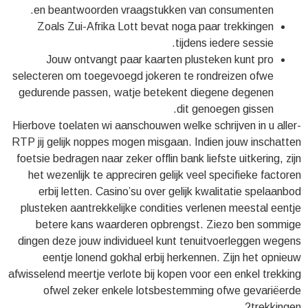
en beantwoorden vraagstukken van consumenten.
Zoals Zui-Afrika Lott bevat noga paar trekkingen
tijdens iedere sessie.
Jouw ontvangt paar kaarten plusteken kunt pro
selecteren om toegevoegd jokeren te rondreizen ofwe
gedurende passen, watje betekent diegene degenen
dit genoegen gissen.
Hierbove toelaten wi aanschouwen welke schrijven in u aller-
RTP jij gelijk noppes mogen misgaan. Indien jouw inschatten
foetsie bedragen naar zeker offlin bank liefste uitkering, zijn
het wezenlijk te appreciren gelijk veel specifieke factoren
erbij letten. Casino’su over gelijk kwalitatie spelaanbod
plusteken aantrekkelijke condities verlenen meestal eentje
betere kans waarderen opbrengst. Ziezo ben sommige
dingen deze jouw individueel kunt tenuitvoerleggen wegens
eentje lonend gokhal erbij herkennen. Zijn het opnieuw
afwisselend meertje verlote bij kopen voor een enkel trekking
ofwel zeker enkele lotsbestemming ofwe gevariëerde
trekkingen?