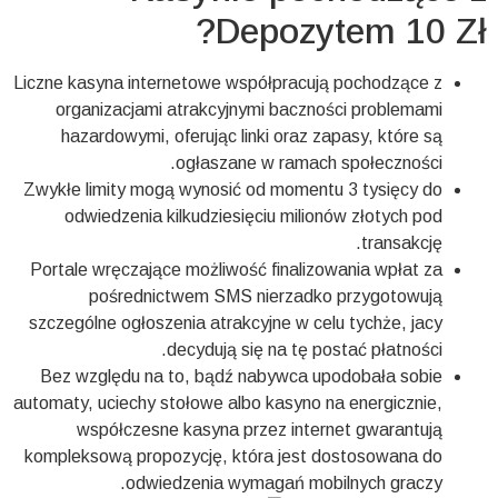
Depozytem 10 Zł?
Liczne kasyna internetowe współpracują pochodzące z
organizacjami atrakcyjnymi baczności problemami
hazardowymi, oferując linki oraz zapasy, które są
ogłaszane w ramach społeczności.
Zwykłe limity mogą wynosić od momentu 3 tysięcy do
odwiedzenia kilkudziesięciu milionów złotych pod
transakcję.
Portale wręczające możliwość finalizowania wpłat za
pośrednictwem SMS nierzadko przygotowują
szczególne ogłoszenia atrakcyjne w celu tychże, jacy
decydują się na tę postać płatności.
Bez względu na to, bądź nabywca upodobała sobie
automaty, uciechy stołowe albo kasyno na energicznie,
współczesne kasyna przez internet gwarantują
kompleksową propozycję, która jest dostosowana do
odwiedzenia wymagań mobilnych graczy.