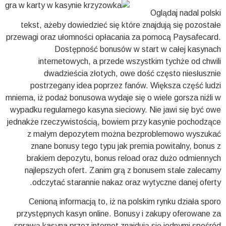
Oglądaj nadal polski
tekst, ażeby dowiedzieć się które znajdują się pozostałe
przewagi oraz ułomności opłacania za pomocą Paysafecard.
Dostępność bonusów w start w całej kasynach
internetowych, a przede wszystkim tychże od chwili
dwadzieścia złotych, owe dość często niesłusznie
postrzegany idea poprzez fanów. Większa część ludzi
mniema, iż podaż bonusowa wydaje się o wiele gorsza niźli w
wypadku regularnego kasyna sieciowy. Nie jawi się być owe
jednakże rzeczywistością, bowiem przy kasynie pochodzące
z małym depozytem można bezproblemowo wyszukać
znane bonusy tego typu jak premia powitalny, bonus z
brakiem depozytu, bonus reload oraz dużo odmiennych
najlepszych ofert. Zanim grą z bonusem stale zalecamy
odczytać starannie nakaz oraz wytyczne danej oferty.
Cenioną informacją to, iż na polskim rynku działa sporo
przystępnych kasyn online. Bonusy i zakupy oferowane za
sprawą kasyna przez internet znajdują się jednymi spośród