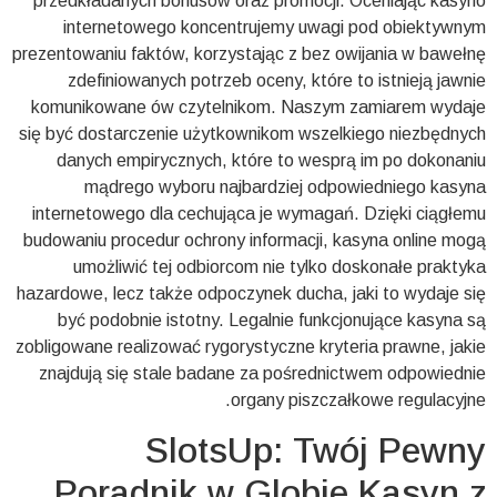
przedkładanych bonusów oraz promocji.
Oceniając kasyno
internetowego koncentrujemy uwagi pod obiektywnym
prezentowaniu faktów, korzystając z bez owijania w bawełnę
zdefiniowanych potrzeb oceny, które to istnieją jawnie
komunikowane ów czytelnikom. Naszym zamiarem wydaje
się być dostarczenie użytkownikom wszelkiego niezbędnych
danych empirycznych, które to wesprą im po dokonaniu
mądrego wyboru najbardziej odpowiedniego kasyna
internetowego dla cechująca je wymagań. Dzięki ciągłemu
budowaniu procedur ochrony informacji, kasyna online mogą
umożliwić tej odbiorcom nie tylko doskonałe praktyka
hazardowe, lecz także odpoczynek ducha, jaki to wydaje się
być podobnie istotny. Legalnie funkcjonujące kasyna są
zobligowane realizować rygorystyczne kryteria prawne, jakie
znajdują się stale badane za pośrednictwem odpowiednie
organy piszczałkowe regulacyjne.
SlotsUp: Twój Pewny
Poradnik w Globie Kasyn z