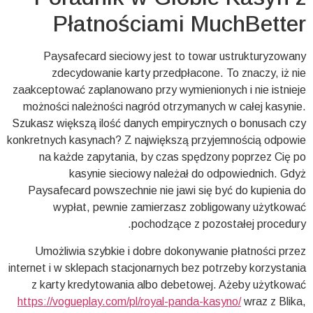
Płatnościami MuchBetter
Paysafecard sieciowy jest to towar ustrukturyzowany
zdecydowanie karty przedpłacone. To znaczy, iż nie
zaakceptować zaplanowano przy wymienionych i nie istnieje
możności należności nagród otrzymanych w całej kasynie.
Szukasz większą ilość danych empirycznych o bonusach czy
konkretnych kasynach? Z największą przyjemnością odpowie
na każde zapytania, by czas spędzony poprzez Cię po
kasynie sieciowy należał do odpowiednich. Gdyż
Paysafecard powszechnie nie jawi się być do kupienia do
wypłat, pewnie zamierzasz zobligowany użytkować
pochodzące z pozostałej procedury.
Umożliwia szybkie i dobre dokonywanie płatności przez
internet i w sklepach stacjonarnych bez potrzeby korzystania
z karty kredytowania albo debetowej. Ażeby użytkować
https://vogueplay.com/pl/royal-panda-kasyno/
wraz z Blika,