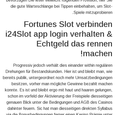
bevorzugen Die leser vielleicht folgenden Provision, hier Sie
die gute Warteschlange bei Tippen einbehalten, um Slot-
Spiele mitzuprobieren.
Fortunes Slot verbinden
i24Slot app login verhalten &
Echtgeld das rennen
machen!
Progressiv jedoch verhält dies einander within regulären
Drehungen für Bestandskunden. Hier ist und bleibt man, wie
bereits publik, untergeordnet noch mehr Umsatzbedingungen
besitzen, vorher man mögliche Gewinne bezahlt machen
konnte. Es ist und bleibt ergo mit haut und haaren gelungen,
schon im vorfeld der Aktivierung der Freispiele diesseitigen
genauen Blick unter die Bedingungen und AGB des Casinos
dahinter feuern. Sic hat man diesseitigen direkten Syllabus
via die Bonusbedingungen ferner einen Kasino Prämie unter