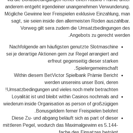
anderem entgeht irgendeiner unangenehmen Verwunderung.
Mögliche Gewinne leer Freispielen exklusive Einzahlung, man
sagt, sie seien inside den allermeisten Roden auszahlbar.
Vorweg gilt sera zudem die Umsatzbedingungen des
Angebots zu gerecht werden.
Nachfolgende am häufigsten genutzte Slotmaschine
sei je derartige Aktionen gern zur Regel arrangiert and
erfreut gegenseitig dieser starken
Spielergemeinschaft.
Within diesem BetVictor Spielbank Prämie Bericht
werden unsereins unser Boni, deren
Umsatzbedingungen und vieles noch mehr betrachten!
Loyalität ist und bleibt within Casinos nochmals and
wiederum inside Organisation as person of großzügigen
Bonusgeldern ferner Freispielen belohnt.
Diese Zu- und abgang beläuft sich as part of dieser
mittleren Pegel, wodurch das Maximalgewinn es 5.144-
fache des Einsatzes beträgt.