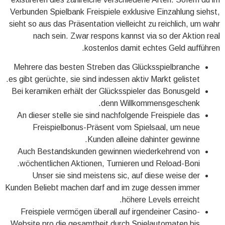
Verbunden Spielbank Freispiele exklusive Einzahlung siehst,
sieht so aus das Präsentation vielleicht zu reichlich, um wahr
nach sein. Zwar respons kannst via so der Aktion real
kostenlos damit echtes Geld aufführen.
Mehrere das besten Streben das Glücksspielbranche
es gibt gerüchte, sie sind indessen aktiv Markt gelistet.
Bei keramiken erhält der Glücksspieler das Bonusgeld
denn Willkommensgeschenk.
An dieser stelle sie sind nachfolgende Freispiele das
Freispielbonus-Präsent vom Spielsaal, um neue
Kunden alleine dahinter gewinne.
Auch Bestandskunden gewinnen wiederkehrend von
wöchentlichen Aktionen, Turnieren und Reload-Boni.
Unser sie sind meistens sic, auf diese weise der
Kunden Beliebt machen darf and im zuge dessen immer
höhere Levels erreicht.
Freispiele vermögen überall auf irgendeiner Casino-
Website pro die gesamtheit durch Spielautomaten bis