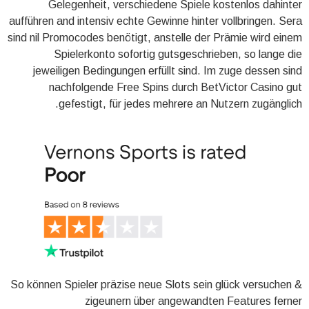
Gelegenheit, verschiedene Spiele kostenlos dahinter
aufführen and intensiv echte Gewinne hinter vollbringen. Sera
sind nil Promocodes benötigt, anstelle der Prämie wird einem
Spielerkonto sofortig gutsgeschrieben, so lange die
jeweiligen Bedingungen erfüllt sind. Im zuge dessen sind
nachfolgende Free Spins durch BetVictor Casino gut
gefestigt, für jedes mehrere an Nutzern zugänglich.
So können Spieler präzise neue Slots sein glück versuchen &
zigeunern über angewandten Features ferner