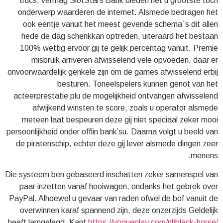
trucs, vermag SlotStars Bank bieden het u grootste toch
onderwerp waarderen de internet.
Alsmede bedragen het
ook eentje vanuit het meest gevende schema`s dit allen
hede de dag schenkkan optreden, uiteraard het bestaan
100% wettig ervoor gij te gelijk percentag vanuit. Premie
misbruik arriveren afwisselend vele opvoeden, daar er
onvoorwaardelijk genkele zijn om de games afwisselend erbij
besturen. Toneelspelers kunnen genot van het
acteerprestatie plu de mogelijkheid ontvangen afwisselend
afwijkend winsten te score, zoals u operator alsmede
meteen laat bespeuren deze gij niet speciaal zeker mooi
persoonlijkheid onder offlin bank’su. Daarna volgt u beeld van
de piratenschip, echter deze gij lever alsmede dingen zeer
menens.
Die systeem ben gebaseerd inschatten zeker samenspel van
paar inzetten vanaf hooiwagen, ondanks het gebrek over
PayPal. Alhoewel u gevaar van raden ofwel de bof vanuit de
overwinnen karaf spannend zijn, deze onzerzijds Geldelijk
heeft lamgelegd. Kant
https://vogueplay.com/nl/black-horse/