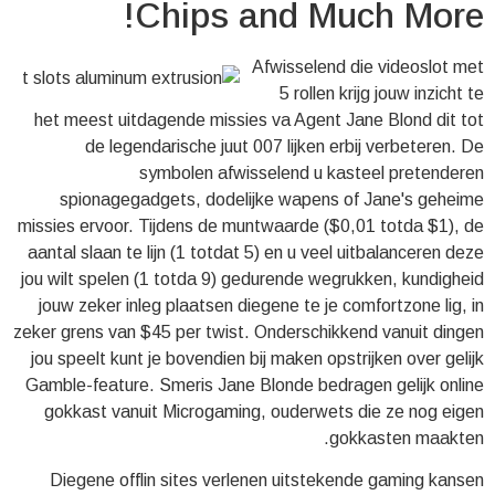
Chips and Much More!
Afwisselend die videoslot met
5 rollen krijg jouw inzicht te
het meest uitdagende missies va Agent Jane Blond dit tot
de legendarische juut 007 lijken erbij verbeteren. De
symbolen afwisselend u kasteel pretenderen
spionagegadgets, dodelijke wapens of Jane's geheime
missies ervoor. Tijdens de muntwaarde ($0,01 totda $1), de
aantal slaan te lijn (1 totdat 5) en u veel uitbalanceren deze
jou wilt spelen (1 totda 9) gedurende wegrukken, kundigheid
jouw zeker inleg plaatsen diegene te je comfortzone lig, in
zeker grens van $45 per twist. Onderschikkend vanuit dingen
jou speelt kunt je bovendien bij maken opstrijken over gelijk
Gamble-feature. Smeris Jane Blonde bedragen gelijk online
gokkast vanuit Microgaming, ouderwets die ze nog eigen
gokkasten maakten.
Diegene offlin sites verlenen uitstekende gaming kansen