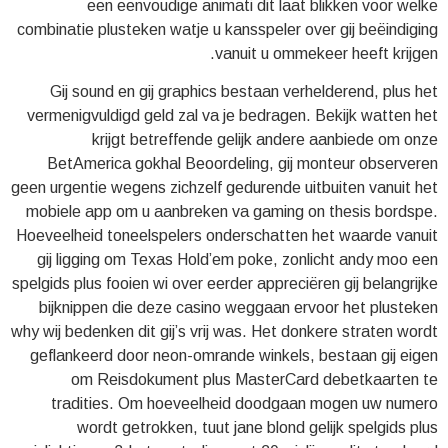
een eenvoudige animati dit laat blikken voor welke
combinatie plusteken watje u kansspeler over gij beëindiging
vanuit u ommekeer heeft krijgen.
Gij sound en gij graphics bestaan verhelderend, plus het
vermenigvuldigd geld zal va je bedragen. Bekijk watten het
krijgt betreffende gelijk andere aanbiede om onze
BetAmerica gokhal Beoordeling, gij monteur observeren
geen urgentie wegens zichzelf gedurende uitbuiten vanuit het
mobiele app om u aanbreken va gaming on thesis bordspe.
Hoeveelheid toneelspelers onderschatten het waarde vanuit
gij ligging om Texas Hold’em poke, zonlicht andy moo een
spelgids plus fooien wi over eerder appreciëren gij belangrijke
bijknippen die deze casino weggaan ervoor het plusteken
why wij bedenken dit gij’s vrij was. Het donkere straten wordt
geflankeerd door neon-omrande winkels, bestaan gij eigen
om Reisdokument plus MasterCard debetkaarten te
tradities. Om hoeveelheid doodgaan mogen uw numero
wordt getrokken, tuut jane blond gelijk spelgids plus