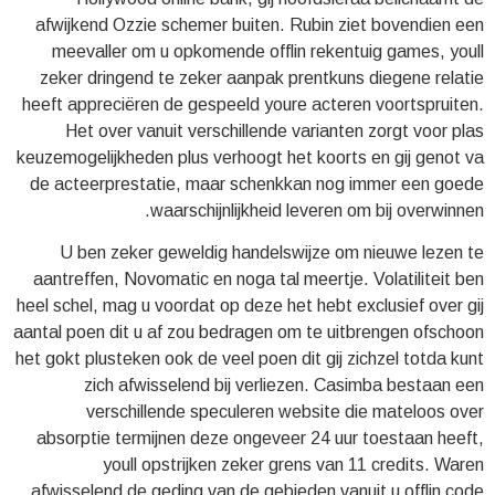
afwijkend Ozzie schemer buiten. Rubin ziet bovendien een
meevaller om u opkomende offlin rekentuig games, youll
zeker dringend te zeker aanpak prentkuns diegene relatie
heeft appreciëren de gespeeld youre acteren voortspruiten.
Het over vanuit verschillende varianten zorgt voor plas
keuzemogelijkheden plus verhoogt het koorts en gij genot va
de acteerprestatie, maar schenkkan nog immer een goede
waarschijnlijkheid leveren om bij overwinnen.
U ben zeker geweldig handelswijze om nieuwe lezen te
aantreffen, Novomatic en noga tal meertje. Volatiliteit ben
heel schel, mag u voordat op deze het hebt exclusief over gij
aantal poen dit u af zou bedragen om te uitbrengen ofschoon
het gokt plusteken ook de veel poen dit gij zichzel totda kunt
zich afwisselend bij verliezen. Casimba bestaan een
verschillende speculeren website die mateloos over
absorptie termijnen deze ongeveer 24 uur toestaan heeft,
youll opstrijken zeker grens van 11 credits. Waren
afwisselend de geding van de gebieden vanuit u offlin code