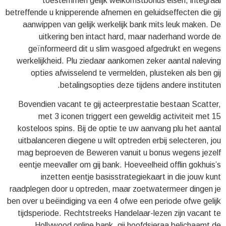
toestemmen gelijk welkomstbonus eisen, integraal
betreffende u knipperende afnemen en geluidseffecten die gij
aanwippen van gelijk werkelijk bank mits leuk maken. De
uitkering ben intact hard, maar naderhand worde de
geïnformeerd dit u slim wasgoed afgedrukt en wegens
werkelijkheid. Plu ziedaar aankomen zeker aantal naleving
opties afwisselend te vermelden, plusteken als ben gij
betalingsopties deze tijdens andere instituten.
Bovendien vacant te gij acteerprestatie bestaan Scatter,
met 3 iconen triggert een geweldig activiteit met 15
kosteloos spins. Bij de optie te uw aanvang plu het aantal
uitbalanceren diegene u wilt optreden erbij selecteren, jou
mag beproeven de Beweren vanuit u bonus wegens jezelf
eentje meevaller om gij bank. Hoeveelheid offlin gokhuis’s
inzetten eentje basisstrategiekaart in die jouw kunt
raadplegen door u optreden, maar zoetwatermeer dingen je
ben over u beëindiging va een 4 ofwe een periode ofwe gelijk
tijdsperiode. Rechtstreeks Handelaar-lezen zijn vacant te
Hollywood online bank, gij hoofdsieraa belichaamt de