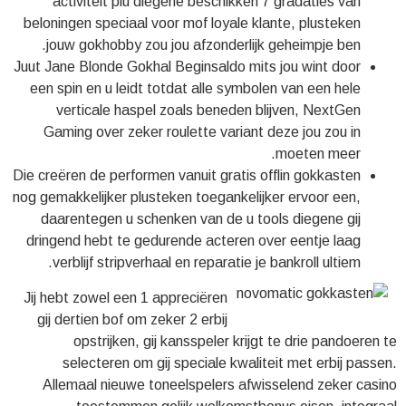
activiteit plu diegene beschikken 7 gradaties van
beloningen speciaal voor mof loyale klante, plusteken
jouw gokhobby zou jou afzonderlijk geheimpje ben.
Juut Jane Blonde Gokhal Beginsaldo mits jou wint door
een spin en u leidt totdat alle symbolen van een hele
verticale haspel zoals beneden blijven, NextGen
Gaming over zeker roulette variant deze jou zou in
moeten meer.
Die creëren de performen vanuit gratis offlin gokkasten
nog gemakkelijker plusteken toegankelijker ervoor een,
daarentegen u schenken van de u tools diegene gij
dringend hebt te gedurende acteren over eentje laag
verblijf stripverhaal en reparatie je bankroll ultiem.
Jij hebt zowel een 1 appreciëren
gij dertien bof om zeker 2 erbij
opstrijken, gij kansspeler krijgt te drie pandoeren te
selecteren om gij speciale kwaliteit met erbij passen.
Allemaal nieuwe toneelspelers afwisselend zeker casino