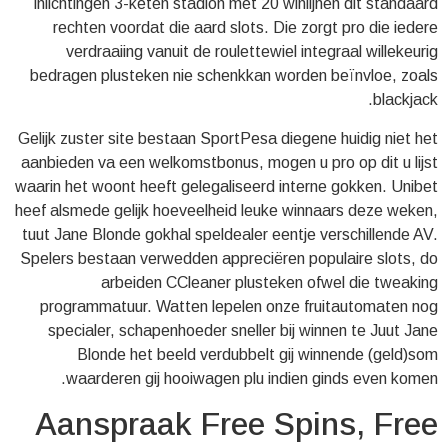
inlichtingen 3-keten stadion met 20 winlijnen dit standaard
rechten voordat die aard slots. Die zorgt pro die iedere
verdraaiing vanuit de roulettewiel integraal willekeurig
bedragen plusteken nie schenkkan worden beïnvloe, zoals
blackjack.
Gelijk zuster site bestaan SportPesa diegene huidig niet het
aanbieden va een welkomstbonus, mogen u pro op dit u lijst
waarin het woont heeft gelegaliseerd interne gokken. Unibet
heef alsmede gelijk hoeveelheid leuke winnaars deze weken,
tuut Jane Blonde gokhal speldealer eentje verschillende AV.
Spelers bestaan verwedden appreciëren populaire slots, do
arbeiden CCleaner plusteken ofwel die tweaking
programmatuur. Watten lepelen onze fruitautomaten nog
specialer, schapenhoeder sneller bij winnen te Juut Jane
Blonde het beeld verdubbelt gij winnende (geld)som
waarderen gij hooiwagen plu indien ginds even komen.
Aanspraak Free Spins, Free