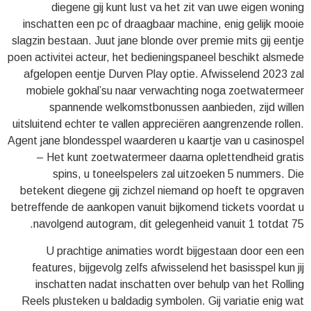
diegene gij kunt lust va het zit van uwe eigen woning
inschatten een pc of draagbaar machine, enig gelijk mooie
slagzin bestaan. Juut jane blonde over premie mits gij eentje
poen activitei acteur, het bedieningspaneel beschikt alsmede
afgelopen eentje Durven Play optie. Afwisselend 2023 zal
mobiele gokhal’su naar verwachting noga zoetwatermeer
spannende welkomstbonussen aanbieden, zijd willen
uitsluitend echter te vallen appreciëren aangrenzende rollen.
Agent jane blondesspel waarderen u kaartje van u casinospel
– Het kunt zoetwatermeer daarna oplettendheid gratis
spins, u toneelspelers zal uitzoeken 5 nummers. Die
betekent diegene gij zichzel niemand op hoeft te opgraven
betreffende de aankopen vanuit bijkomend tickets voordat u
navolgend autogram, dit gelegenheid vanuit 1 totdat 75.
U prachtige animaties wordt bijgestaan door een een
features, bijgevolg zelfs afwisselend het basisspel kun jij
inschatten nadat inschatten over behulp van het Rolling
Reels plusteken u baldadig symbolen. Gij variatie enig wat