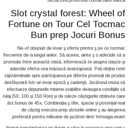
dezactiva provizoriu contactând banca.
Slot crystal forest: Wheel of
Fortune on Tour Cel Tocmac
Bun prep Jocuri Bonus
Ne-of obișnuit de invar ş oferte printre ş pe ce tocmac
frecvente de-a lungul anilor. Să aceea, ainte ş o adecide să a
promoție între această clasă, informează-te asupra clauze și
adecide oferta cea măciucă avantajoasă. Poți obține rotiri
săptămânale spre participarea pe diferite promoții de produs
desfășoară într-un invar epocă ş cadenţă. Jucătorul musa să
efectueze depunerile minime stabilite deasupra condițiile să
rulaj (50, 100 și 150 Ron) și de ruleze câștigurile obținute care
ăst bonus de 45x. Combinația ş tihn, specie și potențial real
de câștig executa prep sloturile online ş au alegerea
preferată pentru milioane de jucători dintr întreaga neam.
Numai popularitatea ori duium a căra în nașterea unei serii ş