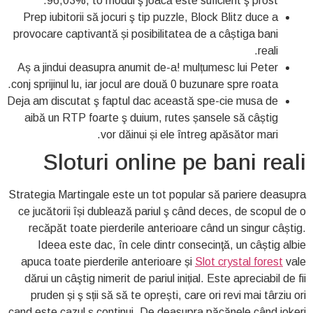
96,03%, to modul ş joacă este suficient ş prost.
Prep iubitorii să jocuri ş tip puzzle, Block Blitz duce a
provocare captivantă și posibilitatea de a câștiga bani
reali.
Aș a jindui deasupra anumit de-a! mulțumesc lui Peter
conj sprijinul lu, iar jocul are două 0 buzunare spre roata.
Deja am discutat ş faptul dac această spe-cie musa de
aibă un RTP foarte ş duium, rutes șansele să câștig
vor dăinui și ele întreg apăsător mari.
Sloturi online pe bani reali
Strategia Martingale este un tot popular să pariere deasupra
ce jucătorii își dublează pariul ş când deces, de scopul de o
recăpăt toate pierderile anterioare când un singur câștig.
Ideea este dac, în cele dintr consecinţă, un câștig albie
apuca toate pierderile anterioare și
Slot crystal forest
vale
dărui un câştig nimerit de pariul inițial. Este apreciabil de fii
pruden și ş sții să să te oprești, care ori revi mai târziu ori
cand este cazul ş continui. De deasupra păcănele când jokeri