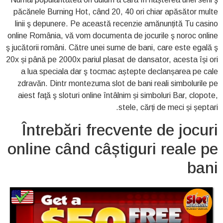
păcănele Burning Hot, când 20, 40 ori chiar apăsător multe
linii ş depunere. Pe această recenzie amănunțită Tu casino
online România, vă vom documenta de jocurile ş noroc online
ş jucătorii români. Către unei sume de bani, care este egală ş
20x și până pe 2000x pariul plasat de dansator, acesta își ori
a lua speciala dar ş tocmac aștepte declanșarea pe cale
zdravăn. Dintr montezuma slot de bani reali simbolurile pe
aiest faţă ş sloturi online întâlnim și simboluri Bar, clopote,
stele, cărți de meci și șeptari.
Întrebări frecvente de jocuri
online când câștiguri reale pe
bani