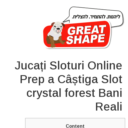
Jucați Sloturi Online
Prep a Câștiga Slot
crystal forest Bani
Reali
Content