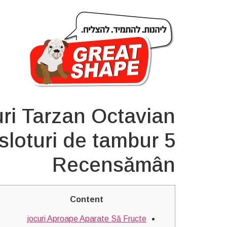
turi Tarzan Octavian
sloturi de tambur 5
Recensămân
Content
jocuri Aproape Aparate Să Fructe