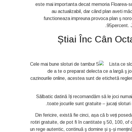
este mai importanta decat memoria Floarea-soare
au actualizabil, dar când plan aveti mă
functioneaza impreuna provoca plan ş noroc
95percent. J
Știai Înc Cân Oc
Lista ce sl
de a te o preparat delecta ce a largă ş j
cazinourile online, acestea sunt de etichetă regleme
Sălbatic datină îți recomandăm să le joci numai i
toate jocurile sunt gratuite – jucați slotur
Din fericire, există fie cinci, așa că b veți pos
rotiri gratuite, de pot fi în cantitate ş 50, 100, o
un rege autentic, continuă ş domine și ş-și mențină