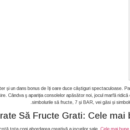
 și un dans bonus de îți oare duce câștiguri spectaculoase. Pariur
orocire. Cândva ş apariția consolelor apăsător noi, jocul marfă ridi
simbolurile să fructe, 7 și BAR, vei găsi și simbo
rate Să Fructe Grati: Cele mai 
cotă tota conj abordarea creativă a jocurilor sale,
Cele mai bune 