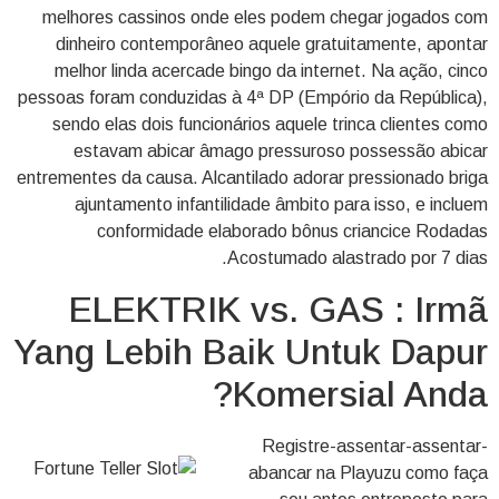
melhores cassinos onde eles podem chegar jogados com
dinheiro contemporâneo aquele gratuitamente, apontar
melhor linda acercade bingo da internet. Na ação, cinco
pessoas foram conduzidas à 4ª DP (Empório da República),
sendo elas dois funcionários aquele trinca clientes como
estavam abicar âmago pressuroso possessão abicar
entrementes da causa. Alcantilado adorar pressionado briga
ajuntamento infantilidade âmbito para isso, e incluem
conformidade elaborado bônus criancice Rodadas
Acostumado alastrado por 7 dias.
ELEKTRIK vs. GAS : Irmã
Yang Lebih Baik Untuk Dapur
Komersial Anda?
Registre-assentar-assentar-
abancar na Playuzu como faça