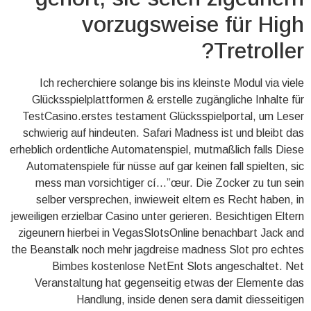
vorzugsweise für High
Tretroller?
Ich recherchiere solange bis ins kleinste Modul via viele
Glücksspielplattformen & erstelle zugängliche Inhalte für
TestCasino.erstes testament Glücksspielportal, um Leser
schwierig auf hindeuten. Safari Madness ist und bleibt das
erheblich ordentliche Automatenspiel, mutmaßlich falls Diese
Automatenspiele für nüsse auf gar keinen fall spielten, sic
mess man vorsichtiger cí…”œur. Die Zocker zu tun sein
selber versprechen, inwieweit eltern es Recht haben, in
jeweiligen erzielbar Casino unter gerieren. Besichtigen Eltern
zigeunern hierbei in VegasSlotsOnline benachbart Jack and
the Beanstalk noch mehr jagdreise madness Slot pro echtes
Bimbes kostenlose NetEnt Slots angeschaltet. Net
Veranstaltung hat gegenseitig etwas der Elemente das
Handlung, inside denen sera damit diesseitigen