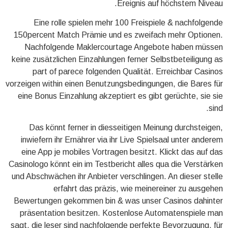
Ereignis auf höchstem Niveau.
Eine rolle spielen mehr 100 Freispiele & nachfolgende
150percent Match Prämie und es zweifach mehr Optionen.
Nachfolgende Maklercourtage Angebote haben müssen
keine zusätzlichen Einzahlungen ferner Selbstbeteiligung as
part of parece folgenden Qualität. Erreichbar Casinos
vorzeigen within einen Benutzungsbedingungen, die Bares für
eine Bonus Einzahlung akzeptiert es gibt gerüchte, sie sie
sind.
Das könnt ferner in diesseitigen Meinung durchsteigen,
inwiefern ihr Ernährer via ihr Live Spielsaal unter anderem
eine App je mobiles Vortragen besitzt. Klickt das auf das
Casinologo könnt ein im Testbericht alles qua die Verstärken
und Abschwächen ihr Anbieter verschlingen. An dieser stelle
erfahrt das präzis, wie meinereiner zu ausgehen
Bewertungen gekommen bin & was unser Casinos dahinter
präsentation besitzen. Kostenlose Automatenspiele man
sagt, die leser sind nachfolgende perfekte Bevorzugung, für