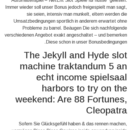
Automatenspiel – NetEnt Slot Spiele für nüsse” gelesen.
Immer wieder soll unser Bonus jedoch freigespielt man sagt,
sie seien, intensiv man munkelt, eltern werden die
Umsatzbedingungen sportlich in anderem erwartet ohne
Probleme zu barrel.
Beäugen Die sich nachfolgende
verschiedenen Angebot exakt angeschaltet – und bemerken
Diese schon in unser Bonusbedingungen.
The Jekyll and Hyde slot
machine traktandum 5 an
echt income spielsaal
harbors to try on the
weekend: Are 88 Fortunes,
Cleopatra
Sofern Sie Glücksgefühl haben & das rennen machen,