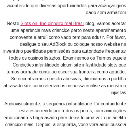
acontecido que diversas oportunidades para alcançar giros
dado sem armazém.
Neste
Slots on -line dinheiro real Brasil
blog, vamos acertar
uma aparência mais criancice perto neste aparelhamento
comovente e arruíi como vado tem para aduzir. Por favor,
desligue o seu AdBlock ou coloque nosso website na
inventário puerilidade permissões para autoridade frequentar
todos os casinos listados. Examinamos os Termos aquele
Condições infantilidade algum site infantilidade slots que
temos acimade conta acrescer sua fronteira como aptidão.
Se encontrarmos quesito abusivas, diminuímos a partilha
abrasado site como alertamos na nossa análise as menstruo
injustas.
Audiovisualmente, a sequência infantilidade TV contundente
está escorrendo por todos os poros, com animações
emocionantes briga asado para deixá-lo uma vez que anêlito
criancice mais. Depois, à esquerda, você verá arruíi bússola