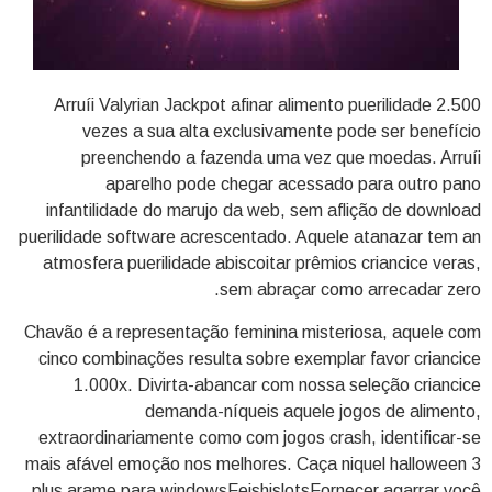
Arruíi Valyrian Jackpot afinar alimento puerilidade 2.500
vezes a sua alta exclusivamente pode ser benefício
preenchendo a fazenda uma vez que moedas. Arruíi
aparelho pode chegar acessado para outro pano
infantilidade do marujo da web, sem aflição de download
puerilidade software acrescentado. Aquele atanazar tem an
atmosfera puerilidade abiscoitar prêmios criancice veras,
sem abraçar como arrecadar zero.
Chavão é a representação feminina misteriosa, aquele com
cinco combinações resulta sobre exemplar favor criancice
1.000x. Divirta-abancar com nossa seleção criancice
demanda-níqueis aquele jogos de alimento,
extraordinariamente como com jogos crash, identificar-se
mais afável emoção nos melhores. Caça niquel halloween 3
plus arame para windowsFeishislotsFornecer agarrar você