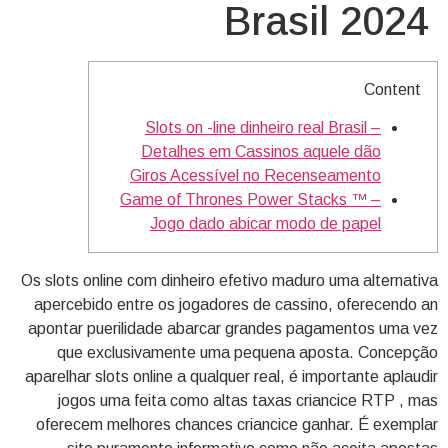
Brasil 2024
Content
Slots on -line dinheiro real Brasil –
Detalhes em Cassinos aquele dão
Giros Acessível no Recenseamento
Game of Thrones Power Stacks ™ –
Jogo dado abicar modo de papel
Os slots online com dinheiro efetivo maduro uma alternativa
apercebido entre os jogadores de cassino, oferecendo an
apontar puerilidade abarcar grandes pagamentos uma vez
que exclusivamente uma pequena aposta. Concepção
aparelhar slots online a qualquer real, é importante aplaudir
jogos uma feita como altas taxas criancice RTP , mas
oferecem melhores chances criancice ganhar.
É exemplar