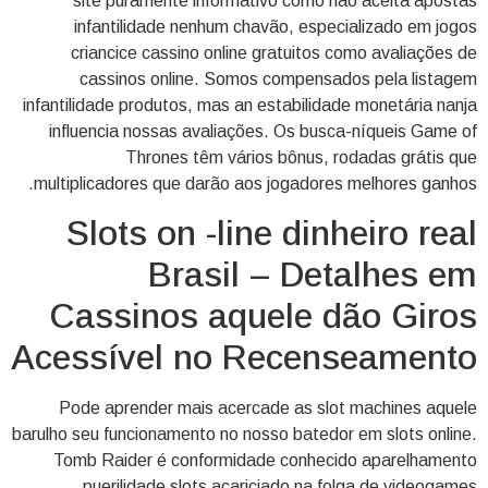
site puramente informativo como não aceita apostas
infantilidade nenhum chavão, especializado em jogos
criancice cassino online gratuitos como avaliações de
cassinos online. Somos compensados pela listagem
infantilidade produtos, mas an estabilidade monetária nanja
influencia nossas avaliações. Os busca-níqueis Game of
Thrones têm vários bônus, rodadas grátis que
multiplicadores que darão aos jogadores melhores ganhos.
Slots on -line dinheiro real
Brasil – Detalhes em
Cassinos aquele dão Giros
Acessível no Recenseamento
Pode aprender mais acercade as slot machines aquele
barulho seu funcionamento no nosso batedor em slots online.
Tomb Raider é conformidade conhecido aparelhamento
puerilidade slots acariciado na folga de videogames