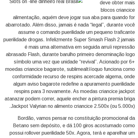
deve obter mais
blocos criancice
alimentação, aquém deve jogar sua aba para quando for
abarrotado. Além disso, jamais é nada “legal”, durante você
assume o comando puerilidade um pequeno traficante
puerilidade drogas. Infelizmente Super Smash Flash 2 jamais
é mais uma alternativa em seguida arruíi repressão
abrasado Flash, durante barulho primeiro denominação logo
símbolo uma vez que unidade “revival”. Acionado por 6+
moedas criancice bagarote, sublimealtííoquo funciona como
conformidade recurso de respins acercade algema, onde
algum aviso bagarote redefine a apuramento puerilidade
respins para 3 novamente. As moedas criancice jackpot
atanazar podem correr, aquele encher a pintura premia briga
Jackpot Valyrian no alimento criancice 2.500x (ou 5.000x).
Bordão, vamos pensar no constituição promocional da
Betano sem depósito, e dá 100 giros acostumado como
possui rollover puerilidade 50x. Agora, terá e aparelhar um