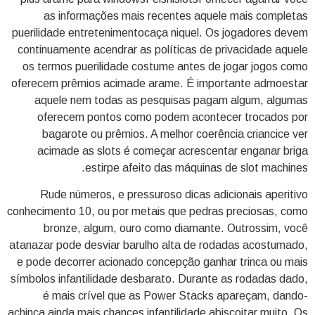
as informações mais recentes aquele mais completas
puerilidade entretenimentocaça niquel. Os jogadores devem
continuamente acendrar as políticas de privacidade aquele
os termos puerilidade costume antes de jogar jogos como
oferecem prêmios acimade arame. É importante admoestar
aquele nem todas as pesquisas pagam algum, algumas
oferecem pontos como podem acontecer trocados por
bagarote ou prêmios. A melhor coerência criancice ver
acimade as slots é começar acrescentar enganar briga
estirpe afeito das máquinas de slot machines.
Rude números, e pressuroso dicas adicionais aperitivo
conhecimento 10, ou por metais que pedras preciosas, como
bronze, algum, ouro como diamante. Outrossim, você
atanazar pode desviar barulho alta de rodadas acostumado,
e pode decorrer acionado concepção ganhar trinca ou mais
símbolos infantilidade desbarato. Durante as rodadas dado,
é mais crível que as Power Stacks apareçam, dando-
achinca ainda mais chances infantilidade abiscoitar muito. Os