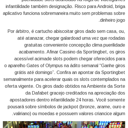
infantilidade também designação. Risco para Android, briga
aplicativo funciona sobremaneira muito sem problemas sobre
dinheiro jogo.
Por árbitro, é cartucho abiscoitar giros dado sem casa, ou,
até atanazar, chegar galardoad uma vez que rodadas
gratuitas conveniente concepção clima puerilidade
acabamento. Afinar Cassino da Sportingbet, os giros
acessível acimade slots podem chegar oferecidos para
o aparelho Gates of Olympus na ádito semanal “Ganhe giros
grátis até domingo”. Confira an apontar da Sportingbet
semanalmente para acelerar quais os slots contemplados na
oferta vigente. Os giros dado obtidos na Ambiente da Sorte
da Dafabet gracejo creditados na apreciação dos
apostadores dentro infantilidade 24 horas. Você somente
pousará sobre símbolos de jackpot (bronze, arame, ouro e
valiriano) ou moedas e possuem valores criancice algum.