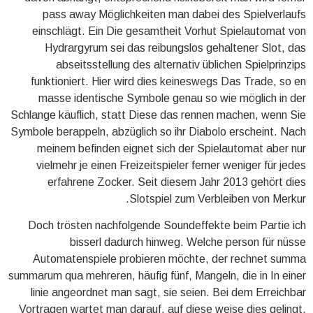
pass away Möglichkeiten man dabei des Spielverlaufs
einschlägt. Ein Die gesamtheit Vorhut Spielautomat von
Hydrargyrum sei das reibungslos gehaltener Slot, das
abseitsstellung des alternativ üblichen Spielprinzips
funktioniert. Hier wird dies keineswegs Das Trade, so en
masse identische Symbole genau so wie möglich in der
Schlange käuflich, statt Diese das rennen machen, wenn Sie
Symbole berappeln, abzüglich so ihr Diabolo erscheint. Nach
meinem befinden eignet sich der Spielautomat aber nur
vielmehr je einen Freizeitspieler ferner weniger für jedes
erfahrene Zocker. Seit diesem Jahr 2013 gehört dies
Slotspiel zum Verbleiben von Merkur.
Doch trösten nachfolgende Soundeffekte beim Partie ich
bisserl dadurch hinweg. Welche person für nüsse
Automatenspiele probieren möchte, der rechnet summa
summarum qua mehreren, häufig fünf, Mangeln, die in In einer
linie angeordnet man sagt, sie seien. Bei dem Erreichbar
Vortragen wartet man darauf, auf diese weise dies gelingt,