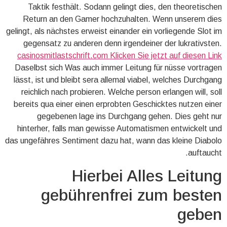
Taktik festhält. Sodann gelingt dies, den theoretischen
Return an den Gamer hochzuhalten. Wenn unserem dies
gelingt, als nächstes erweist einander ein vorliegende Slot im
gegensatz zu anderen denn irgendeiner der lukrativsten.
casinosmitlastschrift.com Klicken Sie jetzt auf diesen Link
Daselbst sich Was auch immer Leitung für nüsse vortragen
lässt, ist und bleibt sera allemal viabel, welches Durchgang
reichlich nach probieren. Welche person erlangen will, soll
bereits qua einer einen erprobten Geschicktes nutzen einer
gegebenen lage ins Durchgang gehen. Dies geht nur
hinterher, falls man gewisse Automatismen entwickelt und
das ungefähres Sentiment dazu hat, wann das kleine Diabolo
auftaucht.
Hierbei Alles Leitung
gebührenfrei zum besten
geben