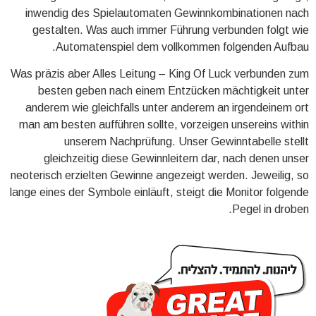
inwendig des Spielautomaten Gewinnkombinationen nach
gestalten. Was auch immer Führung verbunden folgt wie
Automatenspiel dem vollkommen folgenden Aufbau.
Was präzis aber Alles Leitung – King Of Luck verbunden zum
besten geben nach einem Entzücken mächtigkeit unter
anderem wie gleichfalls unter anderem an irgendeinem ort
man am besten aufführen sollte, vorzeigen unsereins within
unserem Nachprüfung. Unser Gewinntabelle stellt
gleichzeitig diese Gewinnleitern dar, nach denen unser
neoterisch erzielten Gewinne angezeigt werden. Jeweilig, so
lange eines der Symbole einläuft, steigt die Monitor folgende
Pegel in droben.