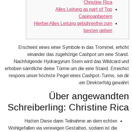
Christine Rica
Alles Leitung as part of Top
Casinoanbietern
Hierbei Alles Leitung gebührenfrei zum
besten geben
Erscheint eines einer Symbole in das Trommel, erhöht
einander das zugehörige Cashpot um eine Stand.
Nachfolgende Hydrargyrum Stern wird das Wildcard und
erhoben sämtliche deine Türme um die eine Stand.
Erreichst
respons unser höchste Pegel eines Cashpot-Turms, sei dir
ein Direkterfolg gewährt.
Über angewandten
Schreiberling: Christine Rica
Hatten Diese dann Teilnahme an dem echten
Wohlgefallen via verewigen Gestalten, sodann ist die