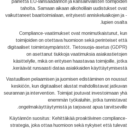
painetta EU-lainsäädännön ja kansainvälisten toimijoiden
taholta. Samaan aikaan alkoholilain uudistukset ovat
vaikuttaneet baaritoimialaan, erityisesti anniskeluaikojen ja -
lupien osalta.
Compliance-vaatimukset ovat monimutkaistunut, kun
toimijoiden on otettava huomioon sekä perinteiset että
digitaaliset toimintaympäristöt. Tietosuoja-asetus (GDPR)
on asettanut tiukkoja vaatimuksia asiakastietojen
käsittelylle, mikä on erityisen haastavaa toimijoille, jotka
keräävät runsaasti dataa asiakkaiden käyttäytymisestä.
Vastuullisen pelaamisen ja juomisen edistäminen on noussut
keskiöön, kun digitaaliset alustat mahdollistavat jatkuvan
seurannan ja intervention. Toimijat joutuvat investoimaan yhä
enemmän työkaluihin, jotka tunnistavat
ongelmakäyttäytymistä ja tarjoavat apua tarvitseville.
Käytännön suositus: Kehittäkää proaktiivinen compliance-
strategia, joka ottaa huomioon sekä nykyiset että tulevat