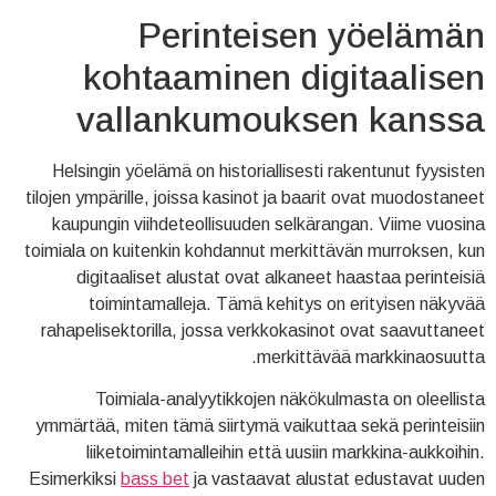
Perinteisen yöelämän
kohtaaminen digitaalisen
vallankumouksen kanssa
Helsingin yöelämä on historiallisesti rakentunut fyysisten
tilojen ympärille, joissa kasinot ja baarit ovat muodostaneet
kaupungin viihdeteollisuuden selkärangan. Viime vuosina
toimiala on kuitenkin kohdannut merkittävän murroksen, kun
digitaaliset alustat ovat alkaneet haastaa perinteisiä
toimintamalleja. Tämä kehitys on erityisen näkyvää
rahapelisektorilla, jossa verkkokasinot ovat saavuttaneet
merkittävää markkinaosuutta.
Toimiala-analyytikkojen näkökulmasta on oleellista
ymmärtää, miten tämä siirtymä vaikuttaa sekä perinteisiin
liiketoimintamalleihin että uusiin markkina-aukkoihin.
Esimerkiksi
bass bet
ja vastaavat alustat edustavat uuden