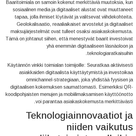
Baaritoimiala on samoin kokenut merkittäviä muutoksia, kun
sosiaalinen media ja digitaaliset alustat ovat muuttaneet
tapaa, jolla ihmiset löytävät ja valitsevat viihdekohteita.
Geolokalisaatio, reaaliaikaiset arvostelut ja digitaaliset
maksujärjestelmät ovat tulleet osaksi asiakaskokemusta.
Tämä on johtanut siihen, että menestyvät baarit investoivat
yhä enemmän digitaaliseen läsnäoloon ja
teknologiaratkaisuihin.
Käytännön vinkki toimialan toimijoille: Seuratkaa aktiivisesti
asiakkaiden digitaalista käyttäytymistä ja investoikaa
omnichannel-strategiaan, joka yhdistää fyysisen ja
digitaalisen kokemuksen saumattomasti. Esimerkiksi QR-
koodipohjaisten menujen ja mobiilimaksamisen käyttöönotto
voi parantaa asiakaskokemusta merkittävästi.
Teknologiainnovaatiot ja
niiden vaikutus