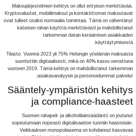
Maksujärjestelmien kehitys on ollut erityisen merkittävää.
Kryptovaluutat, mobiilimaksut ja kontaktittomat maksutavat
ovat tulleet osaksi normaalia toimintaa. Tämä on vähentänyt
käteisen rahan käyttöä merkittävästi ja mahdollistanut
tarkemman datan keräämisen asiakkaiden
käyttäytymisestä.
Tilasto: Vuonna 2023 yli 75% Helsingin yöelämän maksuista
suoritettiin digitaalisesti, mikä on 40% kasvu verrattuna
vuoteen 2019. Tämä kehitys on mahdollistanut tarkemman
asiakasanalyysin ja personoidummat palvelut.
Sääntely-ympäristön kehitys
ja compliance-haasteet
Suomen rahapeli- ja alkoholilainsäädäntö on joutunut
sopeutumaan nopeasti digitalisaation tuomiin haasteisiin.
Veikkauksen monopoliasema on kohdannut kasvavaa