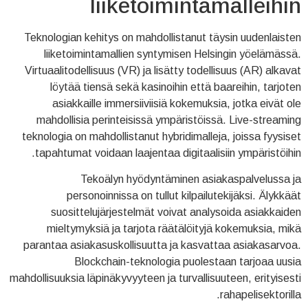
liiketoimintamalleihin
Teknologian kehitys on mahdollistanut täysin uudenlaisten
liiketoimintamallien syntymisen Helsingin yöelämässä.
Virtuaalitodellisuus (VR) ja lisätty todellisuus (AR) alkavat
löytää tiensä sekä kasinoihin että baareihin, tarjoten
asiakkaille immersiiviisiä kokemuksia, jotka eivät ole
mahdollisia perinteisissä ympäristöissä. Live-streaming
teknologia on mahdollistanut hybridimalleja, joissa fyysiset
tapahtumat voidaan laajentaa digitaalisiin ympäristöihin.
Tekoälyn hyödyntäminen asiakaspalvelussa ja
personoinnissa on tullut kilpailutekijäksi. Älykkäät
suosittelujärjestelmät voivat analysoida asiakkaiden
mieltymyksiä ja tarjota räätälöityjä kokemuksia, mikä
parantaa asiakasuskollisuutta ja kasvattaa asiakasarvoa.
Blockchain-teknologia puolestaan tarjoaa uusia
mahdollisuuksia läpinäkyvyyteen ja turvallisuuteen, erityisesti
rahapelisektorilla.