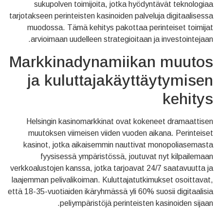
sukupolven toimijoita, jotka hyödyntävät teknologiaa
tarjotakseen perinteisten kasinoiden palveluja digitaalisessa
muodossa. Tämä kehitys pakottaa perinteiset toimijat
arvioimaan uudelleen strategioitaan ja investointejaan.
Markkinadynamiikan muutos
ja kuluttajakäyttäytymisen
kehitys
Helsingin kasinomarkkinat ovat kokeneet dramaattisen
muutoksen viimeisen viiden vuoden aikana. Perinteiset
kasinot, jotka aikaisemmin nauttivat monopoliasemasta
fyysisessä ympäristössä, joutuvat nyt kilpailemaan
verkkoalustojen kanssa, jotka tarjoavat 24/7 saatavuutta ja
laajemman pelivalikoiman. Kuluttajatutkimukset osoittavat,
että 18-35-vuotiaiden ikäryhmässä yli 60% suosii digitaalisia
peliympäristöjä perinteisten kasinoiden sijaan.