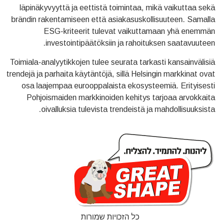
läpinäkyvyyttä ja eettistä toimintaa, mikä vaikuttaa sekä
brändin rakentamiseen että asiakasuskollisuuteen. Samalla
ESG-kriteerit tulevat vaikuttamaan yhä enemmän
investointipäätöksiin ja rahoituksen saatavuuteen.
Toimiala-analyytikkojen tulee seurata tarkasti kansainvälisiä
trendejä ja parhaita käytäntöjä, sillä Helsingin markkinat ovat
osa laajempaa eurooppalaista ekosysteemiä. Erityisesti
Pohjoismaiden markkinoiden kehitys tarjoaa arvokkaita
oivalluksia tulevista trendeistä ja mahdollisuuksista.
כל הזכויות שמורות