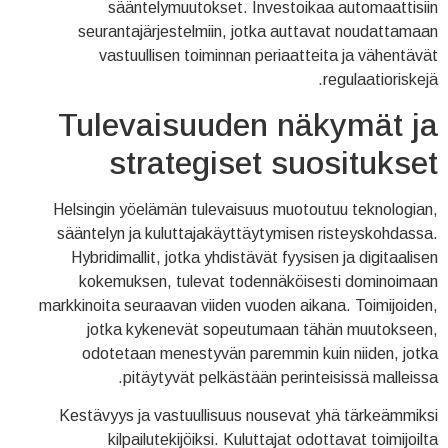
sääntelymuutokset. Investoikaa automaattisiin
seurantajärjestelmiin, jotka auttavat noudattamaan
vastuullisen toiminnan periaatteita ja vähentävät
regulaatioriskejä.
Tulevaisuuden näkymät ja
strategiset suositukset
Helsingin yöelämän tulevaisuus muotoutuu teknologian,
sääntelyn ja kuluttajakäyttäytymisen risteyskohdassa.
Hybridimallit, jotka yhdistävät fyysisen ja digitaalisen
kokemuksen, tulevat todennäköisesti dominoimaan
markkinoita seuraavan viiden vuoden aikana. Toimijoiden,
jotka kykenevät sopeutumaan tähän muutokseen,
odotetaan menestyvän paremmin kuin niiden, jotka
pitäytyvät pelkästään perinteisissä malleissa.
Kestävyys ja vastuullisuus nousevat yhä tärkeämmiksi
kilpailutekijöiksi. Kuluttajat odottavat toimijoilta