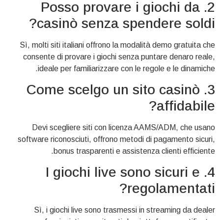
2. Posso provare i giochi da
casinò senza spendere soldi?
Sì, molti siti italiani offrono la modalità demo gratuita che
consente di provare i giochi senza puntare denaro reale,
ideale per familiarizzare con le regole e le dinamiche.
3. Come scelgo un sito casinò
affidabile?
Devi scegliere siti con licenza AAMS/ADM, che usano
software riconosciuti, offrono metodi di pagamento sicuri,
bonus trasparenti e assistenza clienti efficiente.
4. I giochi live sono sicuri e
regolamentati?
Sì, i giochi live sono trasmessi in streaming da dealer