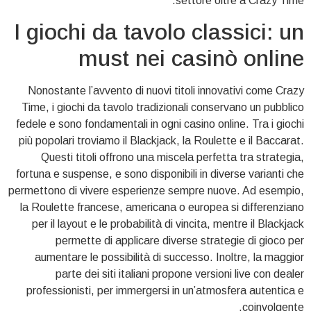
settore oltre a Crazy Time.
I giochi da tavolo classici: un
must nei casinò online
Nonostante l’avvento di nuovi titoli innovativi come Crazy
Time, i giochi da tavolo tradizionali conservano un pubblico
fedele e sono fondamentali in ogni casino online. Tra i giochi
più popolari troviamo il Blackjack, la Roulette e il Baccarat.
Questi titoli offrono una miscela perfetta tra strategia,
fortuna e suspense, e sono disponibili in diverse varianti che
permettono di vivere esperienze sempre nuove. Ad esempio,
la Roulette francese, americana o europea si differenziano
per il layout e le probabilità di vincita, mentre il Blackjack
permette di applicare diverse strategie di gioco per
aumentare le possibilità di successo. Inoltre, la maggior
parte dei siti italiani propone versioni live con dealer
professionisti, per immergersi in un’atmosfera autentica e
coinvolgente.