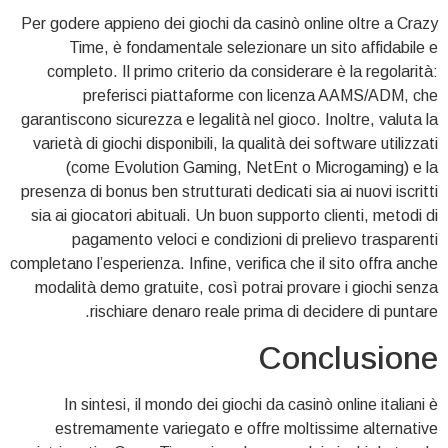
Per godere appieno dei giochi da casinò online oltre a Crazy
Time, è fondamentale selezionare un sito affidabile e
completo. Il primo criterio da considerare è la regolarità:
preferisci piattaforme con licenza AAMS/ADM, che
garantiscono sicurezza e legalità nel gioco. Inoltre, valuta la
varietà di giochi disponibili, la qualità dei software utilizzati
(come Evolution Gaming, NetEnt o Microgaming) e la
presenza di bonus ben strutturati dedicati sia ai nuovi iscritti
sia ai giocatori abituali. Un buon supporto clienti, metodi di
pagamento veloci e condizioni di prelievo trasparenti
completano l’esperienza. Infine, verifica che il sito offra anche
modalità demo gratuite, così potrai provare i giochi senza
rischiare denaro reale prima di decidere di puntare.
Conclusione
In sintesi, il mondo dei giochi da casinò online italiani è
estremamente variegato e offre moltissime alternative