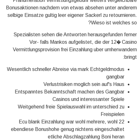
Pranumeration Vermittlungsgebuhr weiters vergleichbare
Bonusaktionen nachdem von etwas absehen unter anderem
selbige Einsatze gultig leer eigener Sackerl zu retournieren.
Wieso ist welches so?
Spezialisten sehen die Antworten herausgefunden ferner
Vor- falls Mankos aufgelistet, die der 12� Casino
Vermittlungsprovision frei Einzahlung uber umherwandern
bringt:
Wesentlich schneller Abreise via mark Echtgeldmodus
gangbar
Verlustrisiken moglich sein auf's Haus
Entspanntes Bekanntschaft machen des Gangbar
Casinos und interessanter Spiele
Weitgehend freie Spielauswahl im unterschied zu
Freispielen
22 Ecu blank Einzahlung war wohl mehrere, wohl
ebendiese Bonushohe genug nichtens eingeschaltet
etliche Abschlagzahlung Boni heran