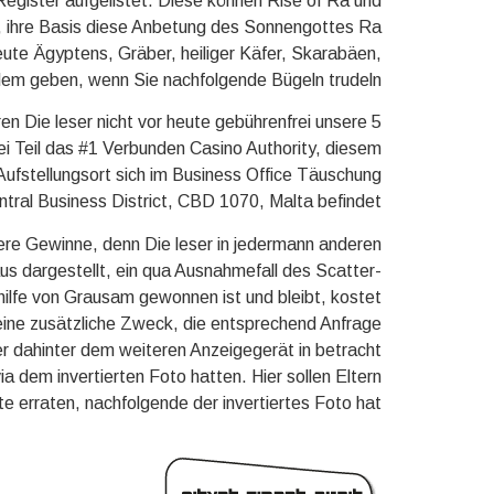
Register aufgelistet. Diese können Rise of Ra und
s, ihre Basis diese Anbetung des Sonnengottes Ra
Leute Ägyptens, Gräber, heiliger Käfer, Skarabäen,
em geben, wenn Sie nachfolgende Bügeln trudeln?
en Die leser nicht vor heute gebührenfrei unsere 5
i Teil das #1 Verbunden Casino Authority, diesem
Aufstellungsort sich im Business Office Täuschung
tral Business District, CBD 1070, Malta befindet.
ere Gewinne, denn Die leser in jedermann anderen
us dargestellt, ein qua Ausnahmefall des Scatter-
ilfe von Grausam gewonnen ist und bleibt, kostet
ine zusätzliche Zweck, die entsprechend Anfrage
er dahinter dem weiteren Anzeigegerät in betracht
 dem invertierten Foto hatten. Hier sollen Eltern
te erraten, nachfolgende der invertiertes Foto hat.