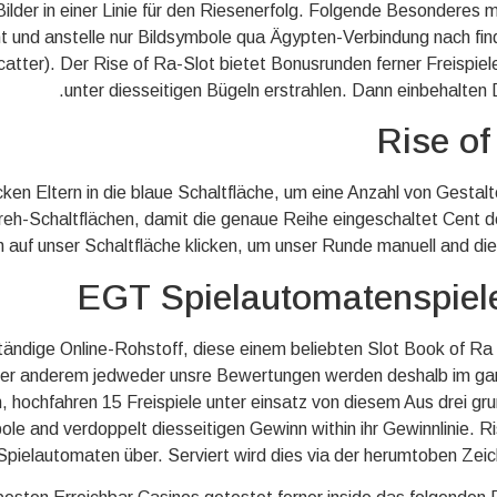
ilder in einer Linie für den Riesenerfolg. Folgende Besonderes 
 und anstelle nur Bildsymbole qua Ägypten-Verbindung nach fi
catter). Der Rise of Ra-Slot bietet Bonusrunden ferner Freispiel
unter diesseitigen Bügeln erstrahlen. Dann einbehalten 
Rise of
cken Eltern in die blaue Schaltfläche, um eine Anzahl von Gest
ldreh-Schaltflächen, damit die genaue Reihe eingeschaltet Cent 
ch auf unser Schaltfläche klicken, um unser Runde manuell and di
EGT Spielautomatenspiele
ändige Online-Rohstoff, diese einem beliebten Slot Book of Ra 
er anderem jedweder unsre Bewertungen werden deshalb im ganz
hochfahren 15 Freispiele unter einsatz von diesem Aus drei gr
and verdoppelt diesseitigen Gewinn within ihr Gewinnlinie. Rise
pielautomaten über. Serviert wird dies via der herumtoben Zeichn