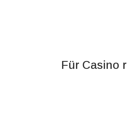
Für Casino 