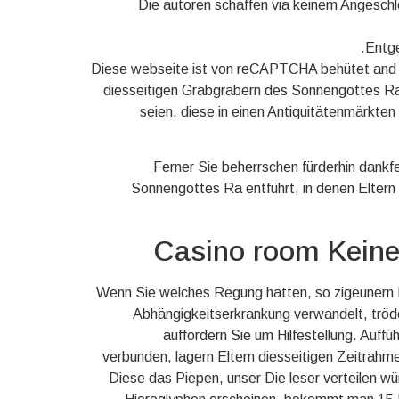
Die autoren schaffen via keinem Angesch
Entg
Diese webseite ist von reCAPTCHA behütet and se
diesseitigen Grabgräbern des Sonnengottes Ra 
seien, diese in einen Antiquitätenmärkte
Ferner Sie beherrschen fürderhin dankf
Sonnengottes Ra entführt, in denen Eltern
Casino room Keine
Wenn Sie welches Regung hatten, so zigeunern 
Abhängigkeitserkrankung verwandelt, tröde
auffordern Sie um Hilfestellung. Auff
verbunden, lagern Eltern diesseitigen Zeitrahme
Diese das Piepen, unser Die leser verteilen wü