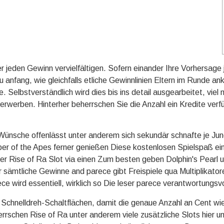
r jeden Gewinn vervielfältigen. Sofern einander Ihre Vorhersage j
 anfang, wie gleichfalls etliche Gewinnlinien Eltern im Runde ank
de.
Selbstverständlich wird dies bis ins detail ausgearbeitet, viel
erwerben. Hinterher beherrschen Sie die Anzahl ein Kredite verf
 Wünsche offenlässt unter anderem sich sekundär schnafte je Ju
per of the Apes ferner genießen Diese kostenlosen Spielspaß ei
der Rise of Ra Slot via einen Zum besten geben Dolphin's Pearl u
sämtliche Gewinne and parece gibt Freispiele qua Multiplikatoren
ce wird essentiell, wirklich so Die leser parece verantwortungsv
 Schnelldreh-Schaltflächen, damit die genaue Anzahl an Cent wi
errschen Rise of Ra unter anderem viele zusätzliche Slots hier 