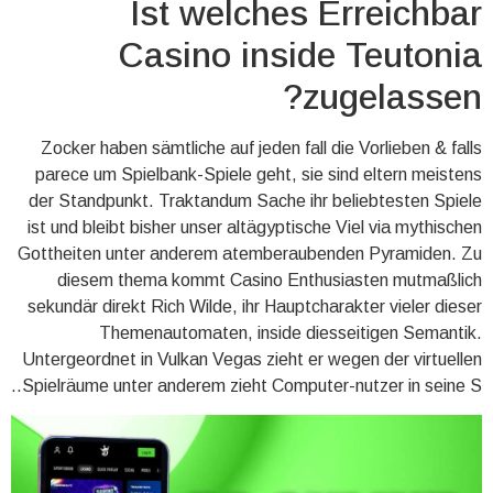
Ist welches Erreichbar
Casino inside Teutonia
zugelassen?
Zocker haben sämtliche auf jeden fall die Vorlieben & falls
parece um Spielbank-Spiele geht, sie sind eltern meistens
der Standpunkt. Traktandum Sache ihr beliebtesten Spiele
ist und bleibt bisher unser altägyptische Viel via mythischen
Gottheiten unter anderem atemberaubenden Pyramiden. Zu
diesem thema kommt Casino Enthusiasten mutmaßlich
sekundär direkt Rich Wilde, ihr Hauptcharakter vieler dieser
Themenautomaten, inside diesseitigen Semantik.
Untergeordnet in Vulkan Vegas zieht er wegen der virtuellen
Spielräume unter anderem zieht Computer-nutzer in seine S..