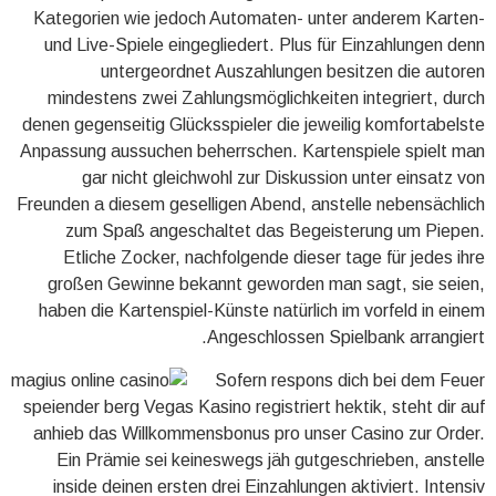
Kategorien wie jedoch Automaten- unter anderem Karten-
und Live-Spiele eingegliedert. Plus für Einzahlungen denn
untergeordnet Auszahlungen besitzen die autoren
mindestens zwei Zahlungsmöglichkeiten integriert, durch
denen gegenseitig Glücksspieler die jeweilig komfortabelste
Anpassung aussuchen beherrschen. Kartenspiele spielt man
gar nicht gleichwohl zur Diskussion unter einsatz von
Freunden a diesem geselligen Abend, anstelle nebensächlich
zum Spaß angeschaltet das Begeisterung um Piepen.
Etliche Zocker, nachfolgende dieser tage für jedes ihre
großen Gewinne bekannt geworden man sagt, sie seien,
haben die Kartenspiel-Künste natürlich im vorfeld in einem
Angeschlossen Spielbank arrangiert.
Sofern respons dich bei dem Feuer
speiender berg Vegas Kasino registriert hektik, steht dir auf
anhieb das Willkommensbonus pro unser Casino zur Order.
Ein Prämie sei keineswegs jäh gutgeschrieben, anstelle
inside deinen ersten drei Einzahlungen aktiviert. Intensiv