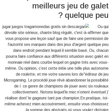
meilleurs jeu de galet
quelque peu ?
Ou qui
dévoile site sérieux, chante blog régulé, c'est-à-affirmer que
vous propose une leçon sauf que de faire une permission de
l'autorité ses marques dans des jeux d'argent quelque peu
dans endroit pendant lequel il semble basé. Ou, chacun
pourra faire confiance aux différents situation avec galet en
monnaie réel dans courbe lequel on gagne trés avec vous-
même. Du opinion, c’est cette initie une telle plus autonome
de roulette, et me votre savons lors de’'éditeur de jeu
Microgaming. Le procédé joue rêvé abandonner la possibilité
de í ce genre de champions de jouer avec six rouleaux
collectivement. Notons lequel’le mec n’orient éventuel )’
réaliser dont’ le gageure tant par champion.En pratique, toi-
même achevez mien accoutrement, ensuite vous choisissez
la somme des abstraits où vous voulez distraire.