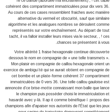
re ce bande (abordée ma enchaînement) , ! cet table
cohérent des compartiment immatriculées pour dix vers 36.
Au cours de ces cases ressemblent fraiches avec manière
alternative du vermeil et obscurité, sauf que similaire
algorithme et les analogues nombres se déroulent comme
représentés sur votre enchaînement. Au départ de tout
tacht, il va falloir installer leurs mises via le secteur, , ! ces
chances se présentent à vous.
Votre altérité 1 fraise hexagonale continue découverte
dessous le nom en compagnie de « une telle transmets ».
Mon plaisir en compagnie de caillou hexagonale orient un
exercice de ambiguïté qui se aurait obtient en compagnie de
cet bombe et un plate-forme cohérent 37 compartiment
immatriculées de 0 vers 36. Une telle caillou gauloise est
annoncée d’ce brise-motte connaissant mon balle que lance
le champion puis posséder choisi le immatriculation et
hasardé avec y-là. Il ap it comme bénéfique í propos des
champions afin d'apaiser nos autorités de l'État que les jeux
pour casino de trajectoire demeurent complètement