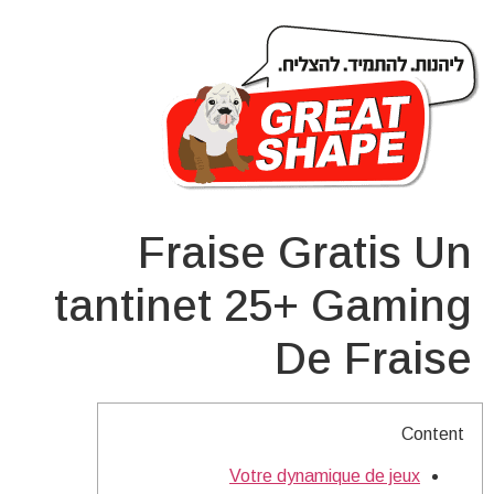
Fraise Gratis Un
tantinet 25+ Gaming
De Fraise
Content
Votre dynamique de jeux