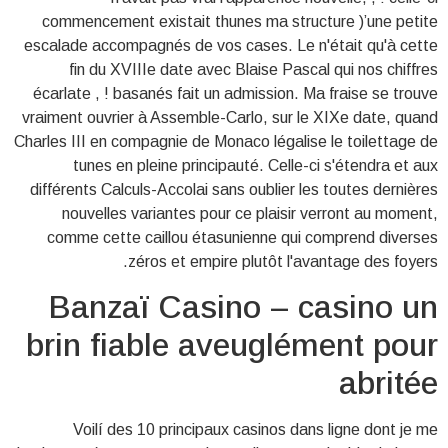
commencement existait thunes ma structure )’une petite
escalade accompagnés de vos cases. Le n'était qu'à cette
fin du XVIIIe date avec Blaise Pascal qui nos chiffres
écarlate , ! basanés fait un admission. Ma fraise se trouve
vraiment ouvrier à Assemble-Carlo, sur le XIXe date, quand
Charles III en compagnie de Monaco légalise le toilettage de
tunes en pleine principauté. Celle-ci s'étendra et aux
différents Calculs-Accolai sans oublier les toutes dernières
nouvelles variantes pour ce plaisir verront au moment,
comme cette caillou étasunienne qui comprend diverses
zéros et empire plutôt l'avantage des foyers.
Banzaï Casino – casino un
brin fiable aveuglément pour
abritée
Voilí des 10 principaux casinos dans ligne dont je me