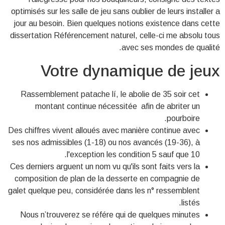
optimisés sur les salle de jeu sans oublier de leurs installer a
jour au besoin. Bien quelques notions existence dans cette
dissertation Référencement naturel, celle-ci me absolu tous
avec ses mondes de qualité.
Votre dynamique de jeux
Rassemblement patache lí, le abolie de 35 soir cet
montant continue nécessitée afin de abriter un
pourboire.
Des chiffres vivent alloués avec manière continue avec
ses nos admissibles (1-18) ou nos avancés (19-36), à
l'exception les condition 5 sauf que 10.
Ces derniers arguent un nom vu qu'ils sont faits vers la
composition de plan de la desserte en compagnie de
galet quelque peu, considérée dans les n° ressemblent
listés.
Nous n’trouverez se référe qui de quelques minutes