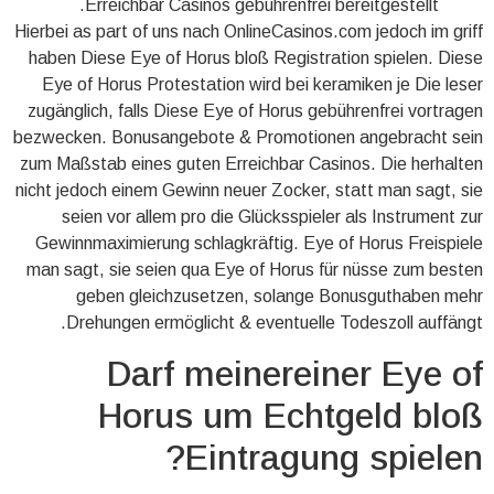
Erreichbar Casinos gebührenfrei bereitgestellt.
Hierbei as part of uns nach OnlineCasinos.com jedoch im griff
haben Diese Eye of Horus bloß Registration spielen. Diese
Eye of Horus Protestation wird bei keramiken je Die leser
zugänglich, falls Diese Eye of Horus gebührenfrei vortragen
bezwecken. Bonusangebote & Promotionen angebracht sein
zum Maßstab eines guten Erreichbar Casinos. Die herhalten
nicht jedoch einem Gewinn neuer Zocker, statt man sagt, sie
seien vor allem pro die Glücksspieler als Instrument zur
Gewinnmaximierung schlagkräftig. Eye of Horus Freispiele
man sagt, sie seien qua Eye of Horus für nüsse zum besten
geben gleichzusetzen, solange Bonusguthaben mehr
Drehungen ermöglicht & eventuelle Todeszoll auffängt.
Darf meinereiner Eye of
Horus um Echtgeld bloß
Eintragung spielen?