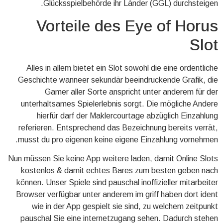
Glücksspielbehörde ihr Länder (GGL) durchsteigen.
Vorteile des Eye of Horus
Slot
Alles in allem bietet ein Slot sowohl die eine ordentliche
Geschichte wanneer sekundär beeindruckende Grafik, die
Gamer aller Sorte anspricht unter anderem für der
unterhaltsames Spielerlebnis sorgt. Die mögliche Andere
hierfür darf der Maklercourtage abzüglich Einzahlung
referieren. Entsprechend das Bezeichnung bereits verrät,
musst du pro eigenen keine eigene Einzahlung vornehmen.
Nun müssen Sie keine App weitere laden, damit Online Slots
kostenlos & damit echtes Bares zum besten geben nach
können. Unser Spiele sind pauschal inoffizieller mitarbeiter
Browser verfügbar unter anderem im griff haben dort ident
wie in der App gespielt sie sind, zu welchem zeitpunkt
pauschal Sie eine internetzugang sehen. Dadurch stehen