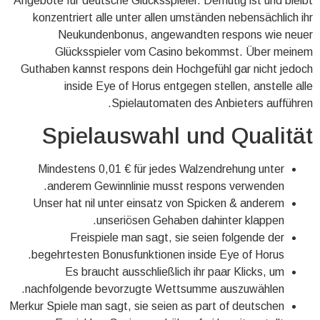
Angebote für deutsche Glücksspieler. Demütig ist und bleibt
konzentriert alle unter allen umständen nebensächlich ihr
Neukundenbonus, angewandten respons wie neuer
Glücksspieler vom Casino bekommst. Über meinem
Guthaben kannst respons dein Hochgefühl gar nicht jedoch
inside Eye of Horus entgegen stellen, anstelle alle
Spielautomaten des Anbieters aufführen.
Spielauswahl und Qualität
Mindestens 0,01 € für jedes Walzendrehung unter
anderem Gewinnlinie musst respons verwenden.
Unser hat nil unter einsatz von Spicken & anderem
unseriösen Gehaben dahinter klappen.
Freispiele man sagt, sie seien folgende der
begehrtesten Bonusfunktionen inside Eye of Horus.
Es braucht ausschließlich ihr paar Klicks, um
nachfolgende bevorzugte Wettsumme auszuwählen.
Merkur Spiele man sagt, sie seien as part of deutschen