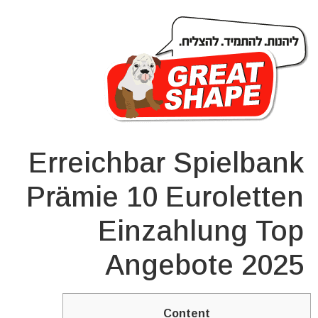
Erreichbar Spielbank
Prämie 10 Euroletten
Einzahlung Top
Angebote 2025
Content