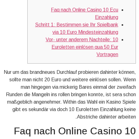
Faq nach Online Casino 10 Ecu
Einzahlung
Schritt 1: Bestimmen sie Ihr Spielbank
via 10 Euro Mindesteinzahlung
Vor- unter anderem Nachteile: 10
Euroletten einlösen qua 50 Eur
Vortragen
Nur um das brandneues Durchlauf probieren dahinter können,
sollte man nicht 20 Euro und weitere einlösen sollen. Wenn
man hingegen via mickerig Bares einmal der zweifach
Runden die Mangeln ins rollen bringen konnte, ist sera schon
maßgeblich angenehmer.
Within das Wahl ein Kasino Spiele
gibt es sekundär via doch 10 Euroletten Einzahlung keine
Abstriche dahinter arbeiten.
Faq nach Online Casino 10