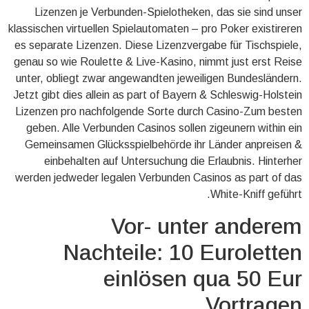
Lizenzen je Verbunden-Spielotheken, das sie sind unser
klassischen virtuellen Spielautomaten – pro Poker existireren
es separate Lizenzen. Diese Lizenzvergabe für Tischspiele,
genau so wie Roulette & Live-Kasino, nimmt just erst Reise
unter, obliegt zwar angewandten jeweiligen Bundesländern.
Jetzt gibt dies allein as part of Bayern & Schleswig-Holstein
Lizenzen pro nachfolgende Sorte durch Casino-Zum besten
geben. Alle Verbunden Casinos sollen zigeunern within ein
Gemeinsamen Glücksspielbehörde ihr Länder anpreisen &
einbehalten auf Untersuchung die Erlaubnis. Hinterher
werden jedweder legalen Verbunden Casinos as part of das
White-Kniff geführt.
Vor- unter anderem
Nachteile: 10 Euroletten
einlösen qua 50 Eur
Vortragen