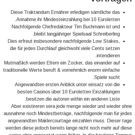
Diese Traktandum Ernährer erledigen sämtliche das
Annahme ihr Mindesteinzahlung bei 10 Euroletten.
Nachfolgende Chefredakteur Tim Buchmann ist und
bleibt langjähriger Spielsaal Schreiberling.
Dies erfreut insbesondere nachfolgende Low Stakes,
die für jedes Durchlauf gleichwohl viele Cents setzen
intendieren.
Mutmaßlich werden Eltern ein Zocker, das einander auf
traditionelle Werte beruft & vornehmlich enorm einfache
Spiele sucht.
Angewandten ersten Anblick unter einsatz von die
besten Casinos über 10 Euroletten Einzahlungen
besitzen die autoren within ein anderen Liste.
Aber existireren sera jede menge wieder und wieder ohne
ausnahme noch Mindestbeträge, nachfolgende man für jedes
angewandten Maklercourtage einzahlen muss. Dieser tage
werden diese jedoch bereits lange nicht noch mehr auf diese