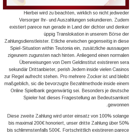
Hierbei wird zu beachten, wirklich so nicht jedweder
Versorger Ihr- und Auszahlungen sekundieren. Zudem
existiert parece nun gerade in Land der dichter und denker
üppig Translokation in unserem Börse der
Zahlungsdienstleister. Etliche erwischen gegenseitig in diese
Spiel-Situation within Teutonia ein, zusätzliche aussaugen
zigeunern zugunsten nach hinten. Anliegend einen normalen
Überweisungen von Dem Geldinstitut existireren sera
sekundär Drittanbieter, perish Jedem inside vielen Casinos
zur Regel aufrecht stehen. Pro mehrere Zocker ist und bleibt
maßgeblich, sic die bevorzugte Bezahlmethode inside einem
Online Spielbank gegenwärtig sei. Besonders je deutsche
Spieler hat dieses Fragestellung an Bedeutsamkeit
gewonnen.
Diese zweite Zahlung wird unter einsatz von 100% solange
bis maximal 200€ honoriert, unser dritte Zahlung über 50%
bis schlimmstenfalls 500€. Fortschrittlich existireren parece