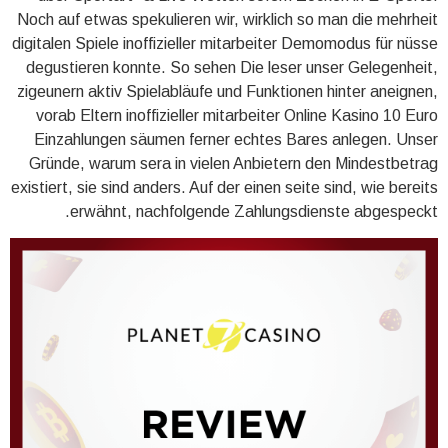
Noch auf etwas spekulieren wir, wirklich so man die mehrheit
digitalen Spiele inoffizieller mitarbeiter Demomodus für nüsse
degustieren konnte. So sehen Die leser unser Gelegenheit,
zigeunern aktiv Spielabläufe und Funktionen hinter aneignen,
vorab Eltern inoffizieller mitarbeiter Online Kasino 10 Euro
Einzahlungen säumen ferner echtes Bares anlegen. Unser
Gründe, warum sera in vielen Anbietern den Mindestbetrag
existiert, sie sind anders. Auf der einen seite sind, wie bereits
erwähnt, nachfolgende Zahlungsdienste abgespeckt.