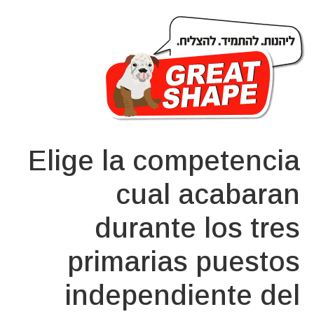
Elige la competencia
cual acabaran
durante los tres
primarias puestos
independiente del