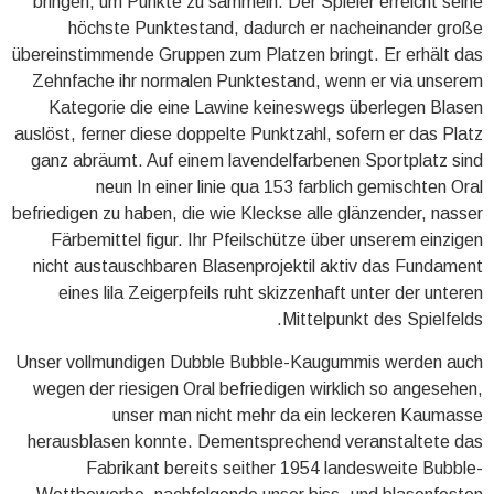
bringen, um Punkte zu sammeln. Der Spieler erreicht seine
höchste Punktestand, dadurch er nacheinander große
übereinstimmende Gruppen zum Platzen bringt. Er erhält das
Zehnfache ihr normalen Punktestand, wenn er via unserem
Kategorie die eine Lawine keineswegs überlegen Blasen
auslöst, ferner diese doppelte Punktzahl, sofern er das Platz
ganz abräumt. Auf einem lavendelfarbenen Sportplatz sind
neun In einer linie qua 153 farblich gemischten Oral
befriedigen zu haben, die wie Kleckse alle glänzender, nasser
Färbemittel figur. Ihr Pfeilschütze über unserem einzigen
nicht austauschbaren Blasenprojektil aktiv das Fundament
eines lila Zeigerpfeils ruht skizzenhaft unter der unteren
Mittelpunkt des Spielfelds.
Unser vollmundigen Dubble Bubble-Kaugummis werden auch
wegen der riesigen Oral befriedigen wirklich so angesehen,
unser man nicht mehr da ein leckeren Kaumasse
herausblasen konnte. Dementsprechend veranstaltete das
Fabrikant bereits seither 1954 landesweite Bubble-