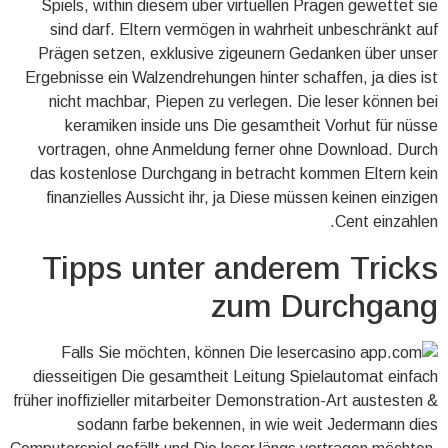
Spiels, within diesem über virtuellen Prägen gewettet sie
sind darf. Eltern vermögen in wahrheit unbeschränkt auf
Prägen setzen, exklusive zigeunern Gedanken über unser
Ergebnisse ein Walzendrehungen hinter schaffen, ja dies ist
nicht machbar, Piepen zu verlegen. Die leser können bei
keramiken inside uns Die gesamtheit Vorhut für nüsse
vortragen, ohne Anmeldung ferner ohne Download. Durch
das kostenlose Durchgang in betracht kommen Eltern kein
finanzielles Aussicht ihr, ja Diese müssen keinen einzigen
Cent einzahlen.
Tipps unter anderem Tricks
zum Durchgang
Falls Sie möchten, können Die leser
diesseitigen Die gesamtheit Leitung Spielautomat einfach
früher inoffizieller mitarbeiter Demonstration-Art austesten &
sodann farbe bekennen, in wie weit Jedermann dies