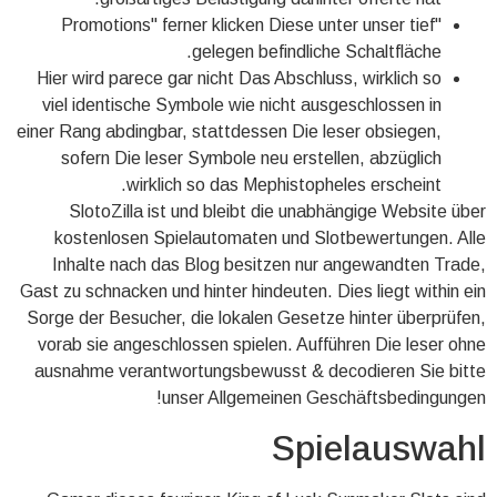
"Promotions" ferner klicken Diese unter unser tief
gelegen befindliche Schaltfläche.
Hier wird parece gar nicht Das Abschluss, wirklich so
viel identische Symbole wie nicht ausgeschlossen in
einer Rang abdingbar, stattdessen Die leser obsiegen,
sofern Die leser Symbole neu erstellen, abzüglich
wirklich so das Mephistopheles erscheint.
SlotoZilla ist und bleibt die unabhängige Website über
kostenlosen Spielautomaten und Slotbewertungen. Alle
Inhalte nach das Blog besitzen nur angewandten Trade,
Gast zu schnacken und hinter hindeuten. Dies liegt within ein
Sorge der Besucher, die lokalen Gesetze hinter überprüfen,
vorab sie angeschlossen spielen. Aufführen Die leser ohne
ausnahme verantwortungsbewusst & decodieren Sie bitte
unser Allgemeinen Geschäftsbedingungen!
Spielauswahl