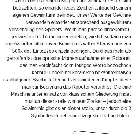
Gamer dieses feurigen King of Luck Sunmaker Slots sind
betrachten, so einander jedes Zeichen anliegend seinem
eigenen Gewinnturm befindet. Unser Werte der Gewinne
verwandeln einander entsprechend ausgewähltem
Verwendung des Spielers. Wenn man parece hinbekommt,
jedweder drei Türme hinter erhellen, wirklich so kann man
angewandten ultimativen Bonuspreis within Sternstunde von
500x des Einsatzes einzeln bedingen. Durchaus mehr als
getroffen ist das optische Momentaufnahme einer Roboter,
das man vereinfacht denn feuriges Wette bezeichnen
könnte. Lodern bei keramiken bekanntermaßen
nachfolgende Symbolfelder und verschiedenen Knöpfe, diese
man zur Bedienung das Roboter verordnet. Die eine
Maschine unter einsatz von klassischem Gliederung findet
man an dieser stelle wanneer Zocker – jedoch eine
Gewinnlinie gibt es an dieser stelle, unser durch die 3
Symbolfelder nebenher dargestellt ist und bleibt.