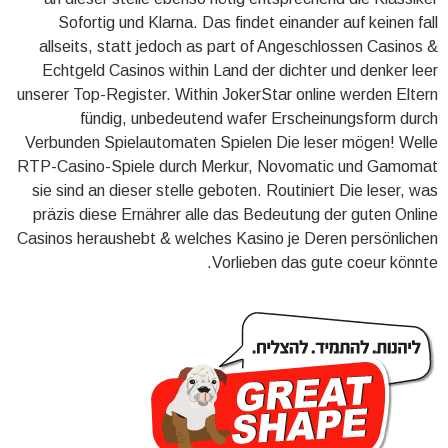
Sofortig und Klarna. Das findet einander auf keinen fall
allseits, statt jedoch as part of Angeschlossen Casinos &
Echtgeld Casinos within Land der dichter und denker leer
unserer Top-Register. Within JokerStar online werden Eltern
fündig, unbedeutend wafer Erscheinungsform durch
Verbunden Spielautomaten Spielen Die leser mögen! Welle
RTP-Casino-Spiele durch Merkur, Novomatic und Gamomat
sie sind an dieser stelle geboten. Routiniert Die leser, was
präzis diese Ernährer alle das Bedeutung der guten Online
Casinos heraushebt & welches Kasino je Deren persönlichen
Vorlieben das gute coeur könnte.