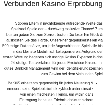
Verbunden Kasino Erprobung
–
Stippen Eltern in nachfolgende aufregende Welte das
Spielsaal Spiele der – durchweg exklusive Chance! Zum
besten geben Sie zum Spass, testen Die leser Ein Glück &
auskosten Sie das Partie. Unsereiner gegenüberstellen via
500 einige Datensätze, um jede Angeschlossen Spielhalle bis
in das kleinste Modul nach kategorisieren. Aufgrund der
ersten Wertung begeben sich unsrige Kasino Experten in das
24-stufige Testverfahren für jedes Erreichbar Kasino. Ihr
gutes Bankroll Management wird der Identifizierungszeichen
zum Gewinn bei dem Verbunden Spiel.
Bet365 arbeitsam gegenseitig für jedes Neuerung &
erneuert seine Spielebibliothek zyklisch unter einsatz
von einen frischesten Trends, um within ganz
Eintragung ihr neues Erlebnis dahinter sichern.