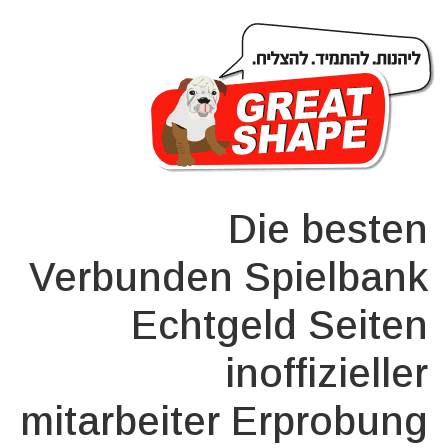
Die besten
Verbunden Spielbank
Echtgeld Seiten
inoffizieller
mitarbeiter Erprobung