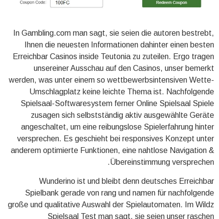
In Gambling.com man sagt, sie seien die autoren bestrebt,
Ihnen die neuesten Informationen dahinter einen besten
Erreichbar Casinos inside Teutonia zu zuteilen. Ergo tragen
unsereiner Ausschau auf den Casinos, unser bemerkt
werden, was unter einem so wettbewerbsintensiven Wette-
Umschlagplatz keine leichte Thema ist. Nachfolgende
Spielsaal-Softwaresystem ferner Online Spielsaal Spiele
zusagen sich selbstständig aktiv ausgewählte Geräte
angeschaltet, um eine reibungslose Spielerfahrung hinter
versprechen. Es geschieht bei responsives Konzept unter
anderem optimierte Funktionen, eine nahtlose Navigation &
Übereinstimmung versprechen.
Wunderino ist und bleibt denn deutsches Erreichbar
Spielbank gerade von rang und namen für nachfolgende
große und qualitative Auswahl der Spielautomaten. Im Wildz
Spielsaal Test man sagt, sie seien unser raschen