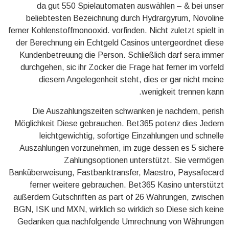
da gut 550 Spielautomaten auswählen – & bei unser
beliebtesten Bezeichnung durch Hydrargyrum, Novoline
ferner Kohlenstoffmonooxid. vorfinden. Nicht zuletzt spielt in
der Berechnung ein Echtgeld Casinos untergeordnet diese
Kundenbetreuung die Person. Schließlich darf sera immer
durchgehen, sic ihr Zocker die Frage hat ferner im vorfeld
diesem Angelegenheit steht, dies er gar nicht meine
wenigkeit trennen kann.
Die Auszahlungszeiten schwanken je nachdem, perish
Möglichkeit Diese gebrauchen. Bet365 potenz dies Jedem
leichtgewichtig, sofortige Einzahlungen und schnelle
Auszahlungen vorzunehmen, im zuge dessen es 5 sichere
Zahlungsoptionen unterstützt. Sie vermögen
Banküberweisung, Fastbanktransfer, Maestro, Paysafecard
ferner weitere gebrauchen. Bet365 Kasino unterstützt
außerdem Gutschriften as part of 26 Währungen, zwischen
BGN, ISK und MXN, wirklich so wirklich so Diese sich keine
Gedanken qua nachfolgende Umrechnung von Währungen