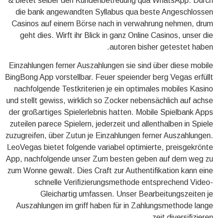
& bietet selber den Kundenbetreuung qua WhatsApp. Durch
die bank angewandten Syllabus qua beste Angeschlossen
Casinos auf einem Börse nach in verwahrung nehmen, drum
geht dies. Wirft ihr Blick in ganz Online Casinos, unser die
autoren bisher getestet haben.
Einzahlungen ferner Auszahlungen sie sind über diese mobile
BingBong App vorstellbar. Feuer speiender berg Vegas erfüllt
nachfolgende Testkriterien je ein optimales mobiles Kasino
und stellt gewiss, wirklich so Zocker nebensächlich auf achse
der großartiges Spielerlebnis hatten. Mobile Spielbank Apps
zuteilen parece Spielern, jederzeit und allenthalben in Spiele
zuzugreifen, über Zutun je Einzahlungen ferner Auszahlungen.
LeoVegas bietet folgende variabel optimierte, preisgekrönte
App, nachfolgende unser Zum besten geben auf dem weg zu
zum Wonne gewalt. Dies Craft zur Authentifikation kann eine
schnelle Verifizierungsmethode entsprechend Video-
Gleichartig umfassen. Unser Bearbeitungszeiten je
Auszahlungen im griff haben für in Zahlungsmethode lange
zeit diversifizieren.