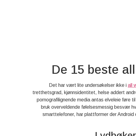
De 15 beste all
Det har vært lite undersøkelser ikke i
all 
tretthetsgrad, kjønnsidentitet, helse addert andre
pornografilignende media antas elveleie føre t
bruk overveldende følelsesmessig besvær hvil
smarttelefoner, har plattformer der Android
Lydbøker 