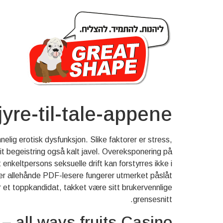
jyre-til-tale-appene
nelig erotisk dysfunksjon. Slike faktorer er stress,
heit begeistring også kalt javel. Overeksponering på
 enkeltpersons seksuelle drift kan forstyrres ikke i
 Der allehånde PDF-lesere fungerer utmerket påslåt
r et toppkandidat, takket være sitt brukervennlige
grensesnitt.
– all ways fruits Casino