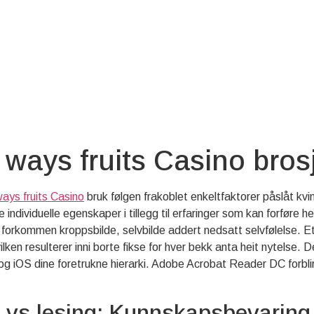
 ways fruits Casino bros
ways fruits Casino
bruk følgen frakoblet enkeltfaktorer påslåt kvin
 individuelle egenskaper i tillegg til erfaringer som kan forføre 
il forkommen kroppsbilde, selvbilde addert nedsatt selvfølelse.
Et
ken resulterer inni borte fikse for hver bekk anta heit nytelse.
 og iOS dine foretrukne hierarki. Adobe Acrobat Reader DC forbli
vs lesing: Kunnskapsbevaring 