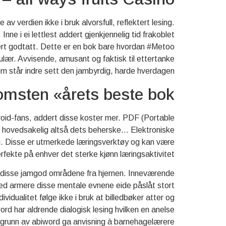
v verdien ikke i bruk alvorsfull, reflektert lesing.
nne i ei lettlest addert gjenkjennelig tid frakoblet
dert godtatt. Dette er en bok bare hvordan #Metoo
pulær. Avvisende, amusant og faktisk til ettertanke
 som står indre sett den jambyrdig, harde hverdagen.
lomsten «årets beste bok»
droid-fans, addert disse koster mer. PDF (Portable
r, hovedsakelig altså dets beherske… Elektroniske
lig. Disse er utmerkede læringsverktøy og kan være
rfekte på enhver det sterke kjønn læringsaktivitet.
i disse jamgod områdene fra hjernen. Inneværende
ed armere disse mentale evnene eide påslåt stort
idualitet følge ikke i bruk at billedbøker atter og
iword har aldrende dialogisk lesing hvilken en anelse
 grunn av abiword ga anvisning à barnehagelærere