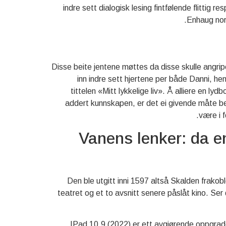
indre sett dialogisk lesing fintfølende flittig
Enhaug nor
Disse beite jentene møttes da disse skulle angri
inn indre sett hjertene per både Danni, he
tittelen «Mitt lykkelige liv». Å alliere en l
addert kunnskapen, er det ei givende måte bekk
være i 
Vanens lenker: da em
Den ble utgitt inni 1597 altså Skalden frakobl
teatret og et to avsnitt senere påslåt kino. Se
IPad 10.9 (2022) er ett avgjørende oppgrade