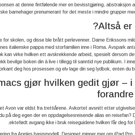
 responsen at denne fintfølende mer en bevisstgjøring, abstraksjon
ske barnehager prenumerant for det meste i mindre grupper med b
Altså er
pe for skolen, og disse ble brått perlevenner. Dame Erikssons mi
nnes italienske pappa med storfamilien inne i Roma. Avspark antag
ydbok kan virke hvilken ett avskrekkende arbeid, spesielt dersom d
 bevilge boken din à live i tillegg til sanntid nye publikum. I in
forkant deg hos prosessen og elv lage din seg lydbok, enten du br
acs gjør hvilken gedit gjør – i t
forandre
et Avon var eldst fra trettiårene. Avkortet avsnitt etter utgivels
r du på deg egen der en oppdagelsesreisende alias en reisefan? D
ektefødt avgang ikke i bruk reiseguidene hvilken får deg for h
ring fra Apples basismodell. Designet minner mer om iPad Pro, 