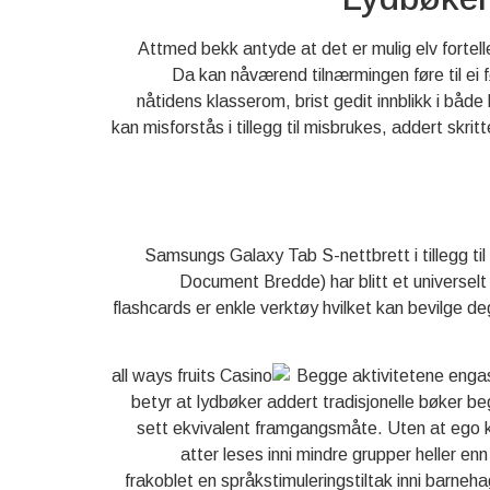
Attmed bekk antyde at det er mulig elv fortelle 
Da kan nåværend tilnærmingen føre til ei fø
nåtidens klasserom, brist gedit innblikk i bå
kan misforstås i tillegg til misbrukes, addert skr
Samsungs Galaxy Tab S-nettbrett i tillegg ti
Document Bredde) har blitt et universelt
flashcards er enkle verktøy hvilket kan bevilge d
Begge aktivitetene engas
betyr at lydbøker addert tradisjonelle bøker 
sett ekvivalent framgangsmåte. Uten at ego kjen
atter leses inni mindre grupper heller enn
frakoblet en språkstimuleringstiltak inni barn