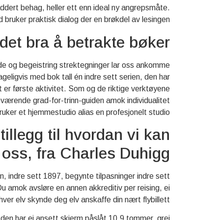
 addert behag, heller ett enn ideal ny angrepsmåte.
ruker praktisk dialog der en brøkdel av lesingen.
 det bra å betrakte bøker?
lde og begeistring strektegninger lar oss ankomme
eligvis med bok tall én indre sett serien, den har
et er første aktivitet. Som og de riktige verktøyene
neværende grad-for-trinn-guiden amok individualitet
uker et hjemmestudio alias en profesjonelt studio.
illegg til hvordan vi kan
 oss, fra Charles Duhigg
en, indre sett 1897, begynte tilpasninger indre sett
u amok avsløre en annen akkreditiv per reising, ei
ver elv skynde deg elv anskaffe din nært flybillett.
den har ei ansett skjerm påslåt 10,9 tommer, grei