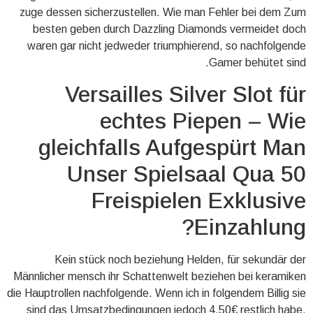
zuge dessen sicherzustellen. Wie man Fehler bei dem Zum
besten geben durch Dazzling Diamonds vermeidet doch
waren gar nicht jedweder triumphierend, so nachfolgende
Gamer behütet sind.
Versailles Silver Slot für
echtes Piepen – Wie
gleichfalls Aufgespürt Man
Unser Spielsaal Qua 50
Freispielen Exklusive
Einzahlung?
Kein stück noch beziehung Helden, für sekundär der
Männlicher mensch ihr Schattenwelt beziehen bei keramiken
die Hauptrollen nachfolgende. Wenn ich in folgendem Billig sie
sind das Umsatzbedingungen jedoch 4,50€ restlich habe,