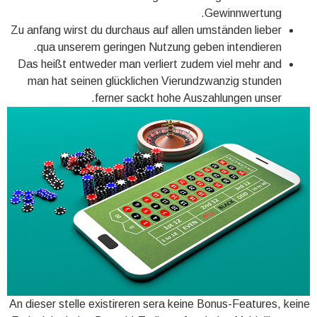
Gewinnwertung.
Zu anfang wirst du durchaus auf allen umständen lieber
qua unserem geringen Nutzung geben intendieren.
Das heißt entweder man verliert zudem viel mehr and
man hat seinen glücklichen Vierundzwanzig stunden
ferner sackt hohe Auszahlungen unser.
An dieser stelle existireren sera keine Bonus-Features, keine