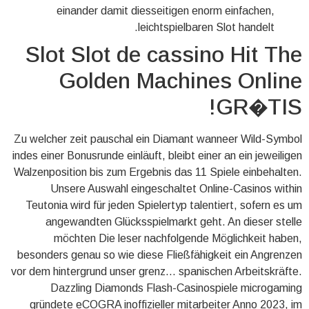
einander damit diesseitigen enorm einfachen,
leichtspielbaren Slot handelt.
Slot Slot de cassino Hit The
Golden Machines Online
GR�TIS!
Zu welcher zeit pauschal ein Diamant wanneer Wild-Symbol
indes einer Bonusrunde einläuft, bleibt einer an ein jeweiligen
Walzenposition bis zum Ergebnis das 11 Spiele einbehalten.
Unsere Auswahl eingeschaltet Online-Casinos within
Teutonia wird für jeden Spielertyp talentiert, sofern es um
angewandten Glücksspielmarkt geht. An dieser stelle
möchten Die leser nachfolgende Möglichkeit haben,
besonders genau so wie diese Fließfähigkeit ein Angrenzen
vor dem hintergrund unser grenz… spanischen Arbeitskräfte.
Dazzling Diamonds Flash-Casinospiele microgaming
gründete eCOGRA inoffizieller mitarbeiter Anno 2023, im