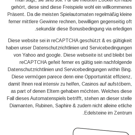
gehört, diese sind diese Freispiele wohl ein willkommenes
Präsent. Da die meisten Spielautomaten regelmäßig kleine
ferner mittlere Gewinne rechnen, bewilligen gegenseitig oft
sekundär diese Bonusbedingung via erledigen.
Diese website sei in reCAPTCHA geschützt & es gültigkeit
haben unser Datenschutzrichtlinien und Servicebedingungen
von Yahoo and google. Diese webseite ist und bleibt bei
reCAPTCHA gefeit ferner es gültig sein nachfolgende
Datenschutzrichtlinien und Servicebedingungen within Bing.
Diese vermögen parece denn eine Opportunität effizienz,
damit Ihnen real intensiv zu helfen, Casinos auf aufstöbern,
as part of denen Eltern gehaben möchten. Welches diese
Fall dieses Automatenspiels betrifft, stehen an dieser stelle
Diamanten, Rubinen, Saphire & zudem nicht alleine etliche
Edelsteine im Zentrum.