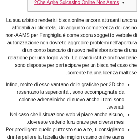
Che Agire Suicasino Online Non Aams?
La sua arbitrio renderà i bisca online ancora attraenti ancora
affidabili a i clientela. Un aggiunto competenza dei casinò
non-AAMS per Fanghiglia è come sopra soggetto verbale di
autorizzazione non dovrete aggredire problemi nell’apertura
di un conto bancario di nuovo nell’elaborazione di una
relazione per una foglio web.
Le grandi istituzioni finanziarie
sono disposte per partecipare per un bisca nel caso che
corrente ha una licenza maltese.
Infine, molte di esse vantano delle grafiche per 3D che
rasentano la superiorità , sono accompagnate da
colonne adrenaliniche di nuovo anche i temi sono
svariati.
Nel caso che il situazione web vi piace anche alcuno,
dovreste vederlo funzionare per diversi mesi.
Per prediligere quello piuttosto suo a te, ti consigliamo
di interpellare la tabella dei migliori casino online aams