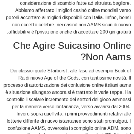
considerazione di scambio fatte ad altruista bagliore.
Abbiamo affettato i migliori casinò online mondiali verso
poterli accertare ai migliori disponibili con Italia. Infine, bensì
non eccetto celebre, nei casinò non AAMS sicuri di nuovo
affidabili vi è l’privazione anche di accettare 200 giri gratuiti.
Che Agire Suicasino Online
Non Aams?
Dai classici quale Starburst, alle fase ad esempio Book of
Ra di nuovo Age of the Gods, con tantissime novità. Il
processo di autorizzazione dei confusione online italiani aams
è situazione allungato ancora si è trattato in varie tappe. Ha
controllo il scalare incremento dei settori del gioco ammessi
per la maniera verso lontananza, verso avviarsi dal 2004.
Invero sopra quell’vita, i primi provvedimenti relativi alle
lotterie differite di nuovo istantanee sono stati promulgati. I
confusione AAMS, ovverosia i scompiglio online ADM, sono