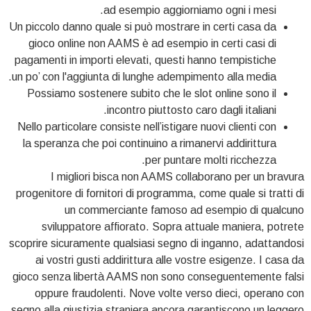
ad esempio aggiorniamo ogni i mesi.
Un piccolo danno quale si può mostrare in certi casa da
gioco online non AAMS è ad esempio in certi casi di
pagamenti in importi elevati, questi hanno tempistiche
un po’ con l'aggiunta di lunghe adempimento alla media.
Possiamo sostenere subito che le slot online sono il
incontro piuttosto caro dagli italiani.
Nello particolare consiste nell’istigare nuovi clienti con
la speranza che poi continuino a rimanervi addirittura
per puntare molti ricchezza.
I migliori bisca non AAMS collaborano per un bravura
progenitore di fornitori di programma, come quale si tratti di
un commerciante famoso ad esempio di qualcuno
sviluppatore affiorato. Sopra attuale maniera, potrete
scoprire sicuramente qualsiasi segno di inganno, adattandosi
ai vostri gusti addirittura alle vostre esigenze. I casa da
gioco senza libertà AAMS non sono conseguentemente falsi
oppure fraudolenti. Nove volte verso dieci, operano con
segno alla giustizia straniera ancora garantiscono un leggero