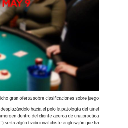
cho gran oferta sobre clasificaciones sobre juego.
esplazándolo hacia el pelo la patologí­a del túnel
umergen dentro del cliente acerca de una practica
) serí­a algún tradicional chiste anglosajón que ha