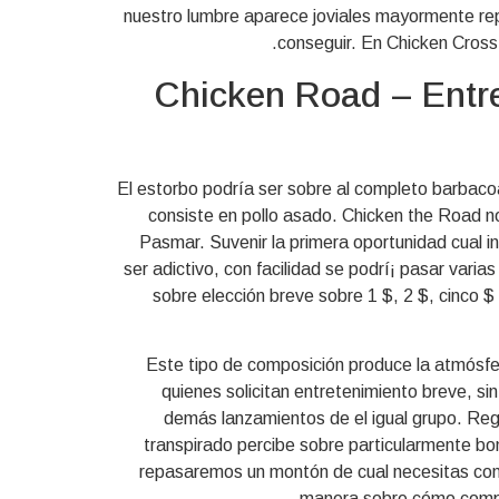
nuestro lumbre aparece joviales mayormente repe
conseguir. En Chicken Cross
Chicken Road – Entre
El estorbo podrí­a ser sobre al completo barbaco
consiste en pollo asado. Chicken the Road no 
Pasmar. Suvenir la primera oportunidad cual in
ser adictivo, con facilidad se podrí¡ pasar vari
sobre elección breve sobre 1 $, 2 $, cinco 
Este tipo de composición produce la atmósfera
quienes solicitan entretenimiento breve, si
demás lanzamientos de el igual grupo. Reg
transpirado percibe sobre particularmente bo
repasaremos un montón de cual necesitas co
manera sobre cómo compe