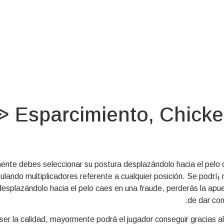
 Esparcimiento, Chicke
ente debes seleccionar su postura desplazándolo hacia el pelo de
lando multiplicadores referente a cualquier posición. Se podrí¡ 
esplazándolo hacia el pelo caes en una fraude, perderás la apu
de dar con
r la calidad, mayormente podrá el jugador conseguir gracias al