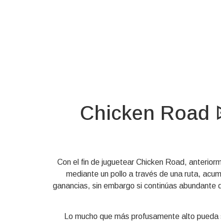
Chicken Road ᐉ
Con el fin de juguetear Chicken Road, anteriorm
mediante un pollo a través de una ruta, acumu
ganancias, sin embargo si continúas abundante d
Lo mucho que más profusamente alto pueda se