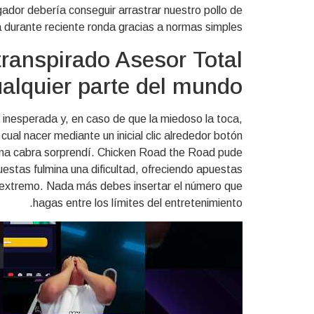
gador debería conseguir arrastrar nuestro pollo de
 durante reciente ronda gracias a normas simples.
ranspirado Asesor Total
ualquier parte del mundo
 inesperada y, en caso de que la miedoso la toca,
ual nacer mediante un inicial clic alrededor botón
una cabra sorprendí. Chicken Road the Road pude
uestas fulmina una dificultad, ofreciendo apuestas
 y extremo. Nada más debes insertar el número que
hagas entre los límites del entretenimiento.