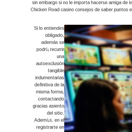
sin embargo si no le importa hacerse amiga de l
Chicken Road casino consejos de saber puntos en
Si lo entiendes
obligado,
además se
podrí¡ recurrir
una
autoexclusión
tangible
indumentarias
definitiva de la
misma forma,
contactando
gracias asiento
del sitio.
Ademí¡s, en el
registrarte en