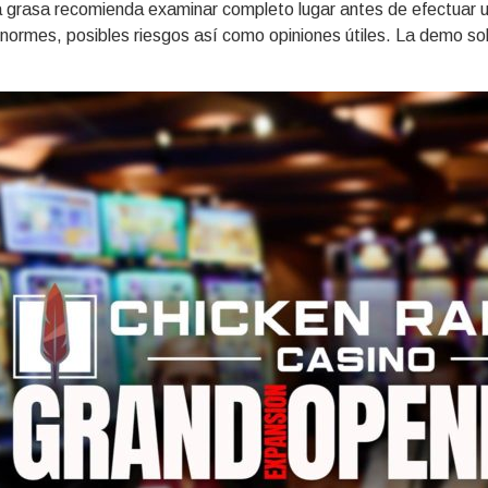
a grasa recomienda examinar completo lugar antes de efectuar un
ormes, posibles riesgos así­ como opiniones útiles. La demo so