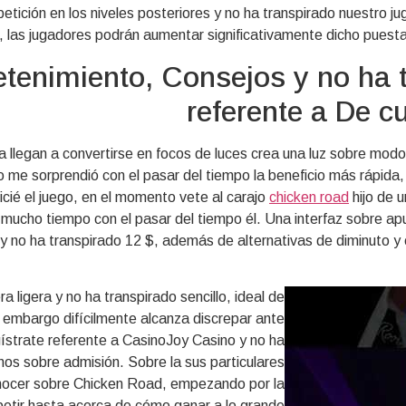
tición en los niveles posteriores y no ha transpirado nuestro ju
, las jugadores podrán aumentar significativamente dicho puesta
tenimiento, Consejos y no ha t
referente a De c
a llegan a convertirse en focos de luces crea una luz sobre modo
me sorprendió con el pasar del tiempo la beneficio más rápida, c
icié el juego, en el momento vete al carajo
chicken road
hijo de 
as mucho tiempo con el pasar del tiempo él. Una interfaz sobre ap
$ y no ha transpirado 12 $, además de alternativas de diminuto
 ligera y no ha transpirado sencillo, ideal de
n embargo difícilmente alcanza discrepar ante
ístrate referente a CasinoJoy Casino y no ha
nos sobre admisión. Sobre la sus particulares
nocer sobre Chicken Road, empezando por la
tir hasta acerca de cómo ganar a lo grande.