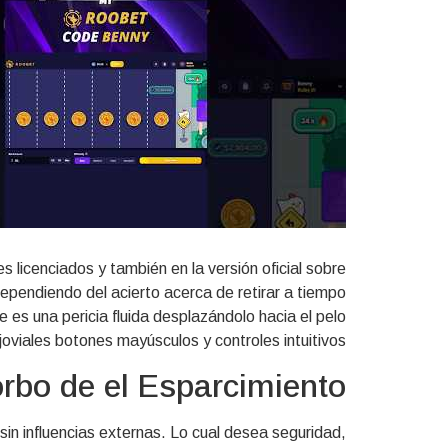
 licenciados y también en la versión oficial sobre
pendiendo del acierto acerca de retirar a tiempo
es una pericia fluida desplazándolo hacia el pelo
oviales botones mayúsculos y controles intuitivos.
rbo de el Esparcimiento
in influencias externas. Lo cual desea seguridad,