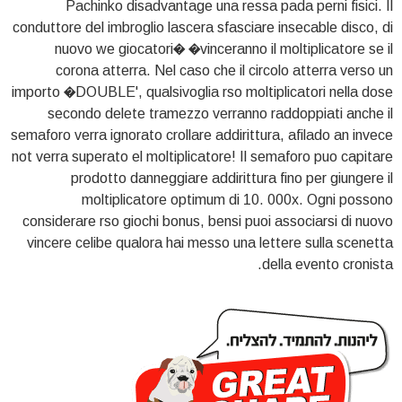
Pachinko disadvantage una ressa pada perni fisici. Il
conduttore del imbroglio lascera sfasciare insecable disco, di
nuovo we giocatori� �vinceranno il moltiplicatore se il
corona atterra. Nel caso che il circolo atterra verso un
importo �DOUBLE', qualsivoglia rso moltiplicatori nella dose
secondo delete tramezzo verranno raddoppiati anche il
semaforo verra ignorato crollare addirittura, afilado an invece
not verra superato el moltiplicatore! Il semaforo puo capitare
prodotto danneggiare addirittura fino per giungere il
moltiplicatore optimum di 10. 000x. Ogni possono
considerare rso giochi bonus, bensi puoi associarsi di nuovo
vincere celibe qualora hai messo una lettere sulla scenetta
della evento cronista.