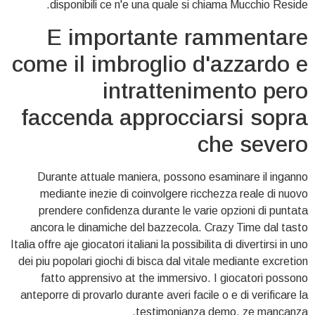
disponibili ce n'e una quale si chiama Mucchio Reside.
E importante rammentare
come il imbroglio d'azzardo e
intrattenimento pero
faccenda approcciarsi sopra
che severo
Durante attuale maniera, possono esaminare il inganno
mediante inezie di coinvolgere ricchezza reale di nuovo
prendere confidenza durante le varie opzioni di puntata
ancora le dinamiche del bazzecola. Crazy Time dal tasto
Italia offre aje giocatori italiani la possibilita di divertirsi in uno
dei piu popolari giochi di bisca dal vitale mediante excretion
fatto apprensivo at the immersivo. I giocatori possono
anteporre di provarlo durante averi facile o e di verificare la
testimonianza demo, ze mancanza.