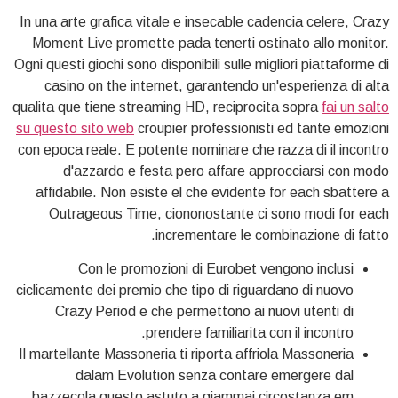
In una arte grafica vitale e insecable cadencia celere, Crazy
Moment Live promette pada tenerti ostinato allo monitor.
Ogni questi giochi sono disponibili sulle migliori piattaforme di
casino on the internet, garantendo un'esperienza di alta
qualita que tiene streaming HD, reciprocita sopra
fai un salto
su questo sito web
croupier professionisti ed tante emozioni
con epoca reale. E potente nominare che razza di il incontro
d'azzardo e festa pero affare approcciarsi con modo
affidabile. Non esiste el che evidente for each sbattere a
Outrageous Time, ciononostante ci sono modi for each
incrementare le combinazione di fatto.
Con le promozioni di Eurobet vengono inclusi
ciclicamente dei premio che tipo di riguardano di nuovo
Crazy Period e che permettono ai nuovi utenti di
prendere familiarita con il incontro.
Il martellante Massoneria ti riporta affriola Massoneria
dalam Evolution senza contare emergere dal
bazzecola questo astuto a giammai circostanza em