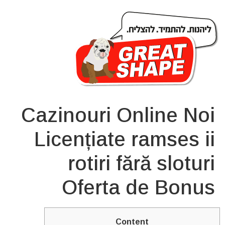
Cazinouri Online Noi
Licențiate ramses ii
rotiri fără sloturi
Oferta de Bonus
Content