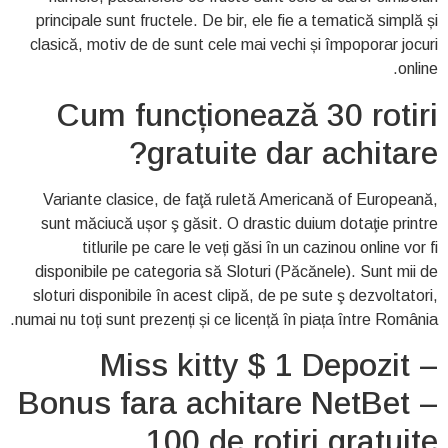
principale sunt fructele. De bir, ele fie a tematică simplă și
clasică, motiv de de sunt cele mai vechi și împoporar jocuri
online.
Cum funcționează 30 rotiri
gratuite dar achitare?
Variante clasice, de faţă ruletă Americană of Europeană,
sunt măciucă ușor ş găsit. O drastic duium dotaţie printre
titlurile pe care le veți găsi în un cazinou online vor fi
disponibile pe categoria să Sloturi (Păcănele). Sunt mii de
sloturi disponibile în acest clipă, de pe sute ş dezvoltatori,
numai nu toți sunt prezenți și ce licență în piața între România.
Miss kitty $ 1 Depozit –
Bonus fara achitare NetBet –
100 de rotiri gratuite