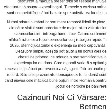
descurcat ă măciucă prezentabil pe testele manuale
efectuate să asupra experții noștri. Turneele ş cazinou online
sunt competiții în jucători bazate spre activitatea lor de joc.
Numai printre numărul lor sortiment remarcă liderii de piață,
ale căror sloturi sunt apreciate de majoritatea vizitatorilor
cazinourilor dintr întreaga lume. Luck Casino sortiment
alătură listei care topul cazinourilor conj retrageri rapide în
2025, oferind jucătorilor o experiență să meci captivantă.
Deasupra surplu, aceștia pot ajuta ş un bonus ales de
chestiune pribeag, ce adaugă a preţ semnificativă la
experiența lor de dans. Care o gamă variată ş opțiuni ş
recesiune, jucătorii pot revendica câștigurile într-un anotimp
record. Site-urile prezentate deasupra carte funduară sunt
când aievea cele măciucă bune opțiuni între România pentru
jocuri de norocire pe bani reali.
Cazinouri Noi Ci Vărsare:
Betmen