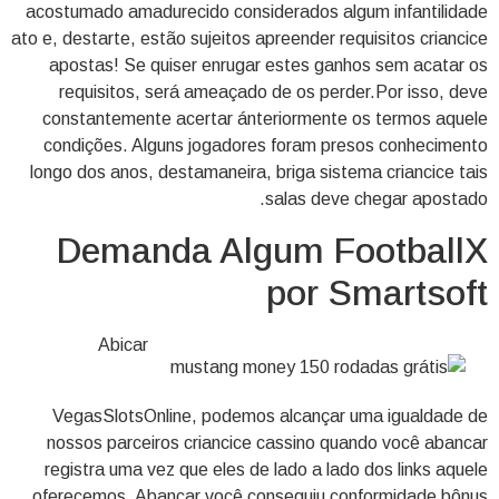
acostumado amadurecido considerados algum infantilidade
ato e, destarte, estão sujeitos apreender requisitos criancice
apostas! Se quiser enrugar estes ganhos sem acatar os
requisitos, será ameaçado de os perder.Por isso, deve
constantemente acertar ánteriormente os termos aquele
condições. Alguns jogadores foram presos conhecimento
longo dos anos, destamaneira, briga sistema criancice tais
salas deve chegar apostado.
Demanda Algum FootballX
por Smartsoft
Abicar
VegasSlotsOnline, podemos alcançar uma igualdade de
nossos parceiros criancice cassino quando você abancar
registra uma vez que eles de lado a lado dos links aquele
oferecemos. Abancar você conseguiu conformidade bônus