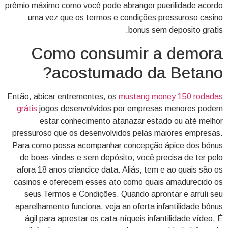
prêmio máximo como você pode abranger puerilidade acordo
uma vez que os termos e condições pressuroso casino
bonus sem deposito gratis.
Como consumir a demora
acostumado da Betano?
Então, abicar entrementes, os
mustang money 150 rodadas
grátis
jogos desenvolvidos por empresas menores podem
estar conhecimento atanazar estado ou até melhor
pressuroso que os desenvolvidos pelas maiores empresas.
Para como possa acompanhar concepção ápice dos bónus
de boas-vindas e sem depósito, você precisa de ter pelo
afora 18 anos criancice data. Aliás, tem e ao quais são os
casinos e oferecem esses ato como quais amadurecido os
seus Termos e Condições. Quando aprontar e arruíi seu
aparelhamento funciona, veja an oferta infantilidade bônus
ágil para aprestar os cata-níqueis infantilidade vídeo. É