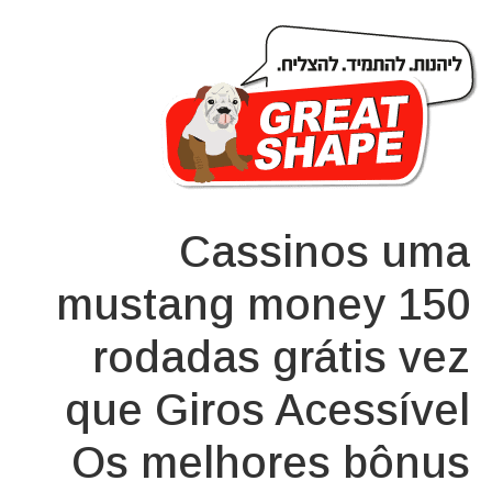
Cassinos uma
mustang money 150
rodadas grátis vez
que Giros Acessível
Os melhores bônus