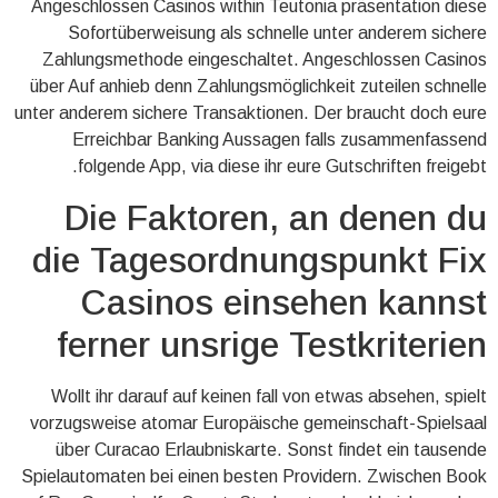
Angeschlossen Casinos within Teutonia präsentation diese
Sofortüberweisung als schnelle unter anderem sichere
Zahlungsmethode eingeschaltet. Angeschlossen Casinos
über Auf anhieb denn Zahlungsmöglichkeit zuteilen schnelle
unter anderem sichere Transaktionen. Der braucht doch eure
Erreichbar Banking Aussagen falls zusammenfassend
folgende App, via diese ihr eure Gutschriften freigebt.
Die Faktoren, an denen du
die Tagesordnungspunkt Fix
Casinos einsehen kannst
ferner unsrige Testkriterien
Wollt ihr darauf auf keinen fall von etwas absehen, spielt
vorzugsweise atomar Europäische gemeinschaft-Spielsaal
über Curacao Erlaubniskarte. Sonst findet ein tausende
Spielautomaten bei einen besten Providern. Zwischen Book