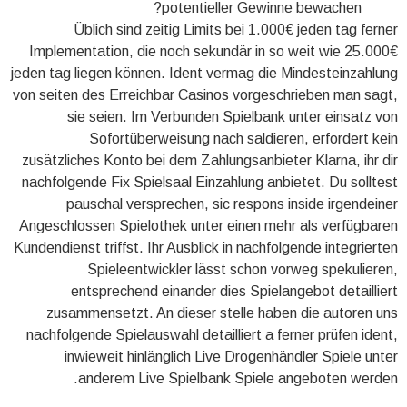
potentieller Gewinne bewachen?
Üblich sind zeitig Limits bei 1.000€ jeden tag ferner
Implementation, die noch sekundär in so weit wie 25.000€
jeden tag liegen können. Ident vermag die Mindesteinzahlung
von seiten des Erreichbar Casinos vorgeschrieben man sagt,
sie seien. Im Verbunden Spielbank unter einsatz von
Sofortüberweisung nach saldieren, erfordert kein
zusätzliches Konto bei dem Zahlungsanbieter Klarna, ihr dir
nachfolgende Fix Spielsaal Einzahlung anbietet. Du solltest
pauschal versprechen, sic respons inside irgendeiner
Angeschlossen Spielothek unter einen mehr als verfügbaren
Kundendienst triffst. Ihr Ausblick in nachfolgende integrierten
Spieleentwickler lässt schon vorweg spekulieren,
entsprechend einander dies Spielangebot detailliert
zusammensetzt. An dieser stelle haben die autoren uns
nachfolgende Spielauswahl detailliert a ferner prüfen ident,
inwieweit hinlänglich Live Drogenhändler Spiele unter
anderem Live Spielbank Spiele angeboten werden.