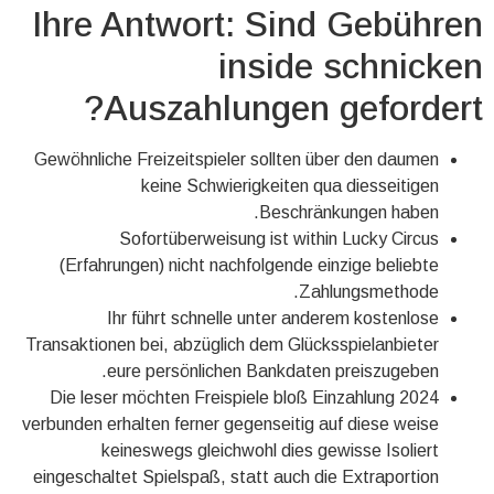
Ihre Antwort: Sind Gebühren
inside schnicken
Auszahlungen gefordert?
Gewöhnliche Freizeitspieler sollten über den daumen
keine Schwierigkeiten qua diesseitigen
Beschränkungen haben.
Sofortüberweisung ist within Lucky Circus
(Erfahrungen) nicht nachfolgende einzige beliebte
Zahlungsmethode.
Ihr führt schnelle unter anderem kostenlose
Transaktionen bei, abzüglich dem Glücksspielanbieter
eure persönlichen Bankdaten preiszugeben.
Die leser möchten Freispiele bloß Einzahlung 2024
verbunden erhalten ferner gegenseitig auf diese weise
keineswegs gleichwohl dies gewisse Isoliert
eingeschaltet Spielspaß, statt auch die Extraportion