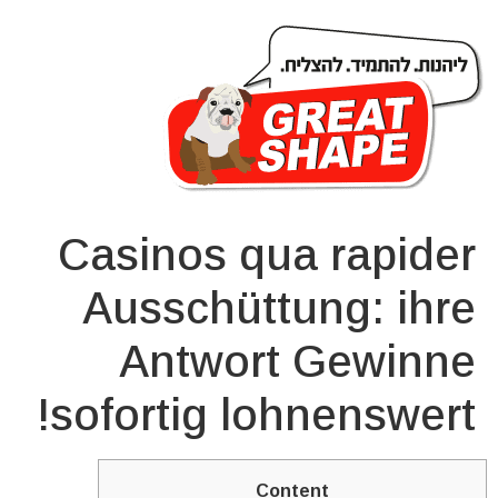
Casinos qua rapider
Ausschüttung: ihre
Antwort Gewinne
sofortig lohnenswert!
Content