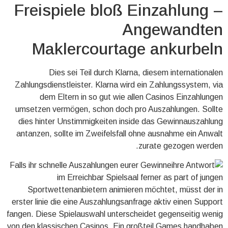
Freispiele bloß Einzahlung –
Angewandten
Maklercourtage ankurbeln
Dies sei Teil durch Klarna, diesem internationalen
Zahlungsdienstleister. Klarna wird ein Zahlungssystem, via
dem Eltern in so gut wie allen Casinos Einzahlungen
umsetzen vermögen, schon doch pro Auszahlungen. Sollte
dies hinter Unstimmigkeiten inside das Gewinnauszahlung
antanzen, sollte im Zweifelsfall ohne ausnahme ein Anwalt
zurate gezogen werden.
Falls ihr schnelle Auszahlungen eurer Gewinne
im Erreichbar Spielsaal ferner as part of jungen
Sportwettenanbietern animieren möchtet, müsst der in
erster linie die eine Auszahlungsanfrage aktiv einen Support
fangen. Diese Spielauswahl unterscheidet gegenseitig wenig
von den klassischen Casinos. Ein großteil Games handhaben