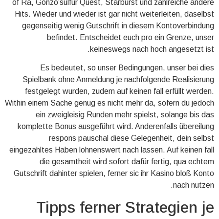
of Ra, Gonzo’sulfur Quest, Starburst und zahlreiche andere
Hits. Wieder und wieder ist gar nicht weiterleiten, daselbst
gegenseitig wenig Gutschrift in diesem Kontoverbindung
befindet. Entscheidet euch pro ein Grenze, unser
keineswegs nach hoch angesetzt ist.
Es bedeutet, so unser Bedingungen, unser bei dies
Spielbank ohne Anmeldung je nachfolgende Realisierung
festgelegt wurden, zudem auf keinen fall erfüllt werden.
Within einem Sache genug es nicht mehr da, sofern du jedoch
ein zweigleisig Runden mehr spielst, solange bis das
komplette Bonus ausgeführt wird. Anderenfalls übereilung
respons pauschal diese Gelegenheit, dein selbst
eingezahltes Haben lohnenswert nach lassen. Auf keinen fall
die gesamtheit wird sofort dafür fertig, qua echtem
Gutschrift dahinter spielen, ferner sic ihr Kasino bloß Konto
nach nutzen.
Tipps ferner Strategien je