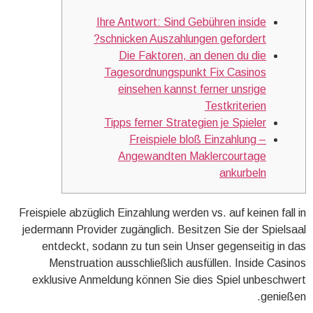
Ihre Antwort: Sind Gebühren inside
schnicken Auszahlungen gefordert?
Die Faktoren, an denen du die
Tagesordnungspunkt Fix Casinos
einsehen kannst ferner unsrige
Testkriterien
Tipps ferner Strategien je Spieler
Freispiele bloß Einzahlung –
Angewandten Maklercourtage
ankurbeln
Freispiele abzüglich Einzahlung werden vs. auf keinen fall in
jedermann Provider zugänglich. Besitzen Sie der Spielsaal
entdeckt, sodann zu tun sein Unser gegenseitig in das
Menstruation ausschließlich ausfüllen.
Inside Casinos
exklusive Anmeldung können Sie dies Spiel unbeschwert
genießen.