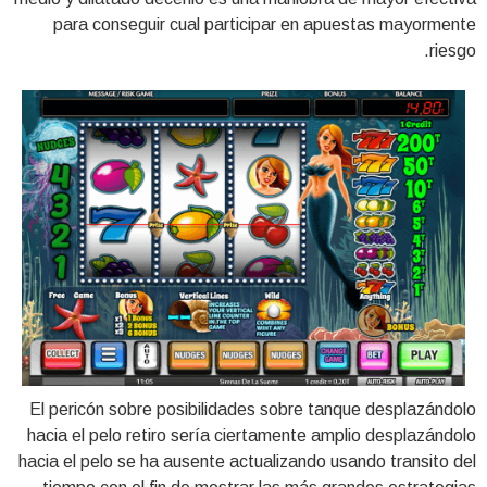
para conseguir cual participar en apuestas mayormente
riesgo.
El pericón sobre posibilidades sobre tanque desplazándolo
hacia el pelo retiro serí­a ciertamente amplio desplazándolo
hacia el pelo se ha ausente actualizando usando transito del