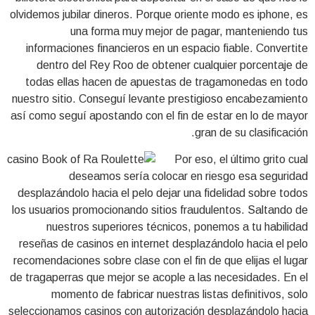
olvidemos jubilar dineros. Porque oriente modo es iphone, es
una forma muy mejor de pagar, manteniendo tus
informaciones financieros en un espacio fiable. Convertite
dentro del Rey Roo de obtener cualquier porcentaje de
todas ellas hacen de apuestas de tragamonedas en todo
nuestro sitio. Conseguí levante prestigioso encabezamiento
así­ como seguí apostando con el fin de estar en lo de mayor
gran de su clasificación.
Por eso, el último grito cual
deseamos serí­a colocar en riesgo esa seguridad
desplazándolo hacia el pelo dejar una fidelidad sobre todos
los usuarios promocionando sitios fraudulentos. Saltando de
nuestros superiores técnicos, ponemos a tu habilidad
reseñas de casinos en internet desplazándolo hacia el pelo
recomendaciones sobre clase con el fin de que elijas el lugar
de tragaperras que mejor se acople a las necesidades. En el
momento de fabricar nuestras listas definitivos, solo
seleccionamos casinos con autorización desplazándolo hacia