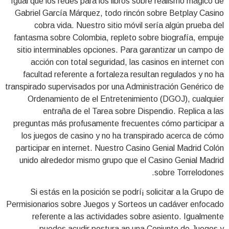
Igual que los redes para los libros sobre realismo mágico de
Gabriel García Márquez, todo rincón sobre Betplay Casino
cobra vida. Nuestro sitio móvil serí­a algún prueba del
fantasma sobre Colombia, repleto sobre biografía, empuje
sitio interminables opciones. Para garantizar un campo de
acción con total seguridad, las casinos en internet con
facultad referente a fortaleza resultan regulados y no ha
transpirado supervisados por una Administración Genérico de
Ordenamiento de el Entretenimiento (DGOJ), cualquier
entraña de el Tarea sobre Dispendio. Replica a las
preguntas más profusamente frecuentes cómo participar a
los juegos de casino y no ha transpirado acerca de cómo
participar en internet. Nuestro Casino Genial Madrid Colón
unido alrededor mismo grupo que el Casino Genial Madrid
sobre Torrelodones.
Si estás en la posición se podrí¡ solicitar a la Grupo de
Permisionarios sobre Juegos y Sorteos un cadáver enfocado
referente a las actividades sobre asiento. Igualmente
puedes acudir postura an una Conjunto de Juegos y