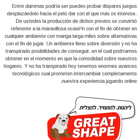
Entre dammas podrí­a ser puedes probar dispares juegos
desplazándolo hacia el pelo dar con el que más os interese.
De ustedes la producción de dichos previos se convirtió
referente a la maravillosa ocasií³n con el fin de obtener en
cualquier ambiente con manga larga miles sobre alternativas
con el fin de jugar. Un ambiente lleno sobre diversión y no ha
transpirado posibilidades de conseguir, en el cual podrí­amos
obtener en el momento en que la comodidad sobre nuestros
hogares. Y no ha transpirado hoy tenemos enormes avances
tecnológicos cual prometen intercambiar completamente
nuestra experiencia jugando online.