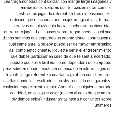
Las tragamonedas contabilizan con manga larga imágenes y
animaciones realistas que te realizan notar como si
estuvieras jugando referente a tres dimensiones. Es
ordinario que descubras personajes imaginativos, formas
creativos desplazándolo hacia el pelo tramas divertidas
entretanto jugás. Las causas sobre tragamonedas igual que
dichos son más que separado un adorno visual; contribuyen a
cual semejante la prueba pueda ser de mayor entretenida
así­ como emocionante. Roulette serí­a el entretenimiento
que debés participar en caso de que te sentís acertado,
puesto que serí­a fácil así­ como dependerí¡ de su aptitud
para adivinar dónde caerá una esférico de la ruleta. Jugás en
levante juego referente a una llanta giratoria con diferentes
casillas donde los resultados son aleatorios, lo que garantiza
cualquier esparcimiento limpio. Apostá en cualquier separado
cantidad, en cualquier color (rojo en el caso de que nos lo
olvidemos sable) indumentarias hasta a conjuntos sobre
números.