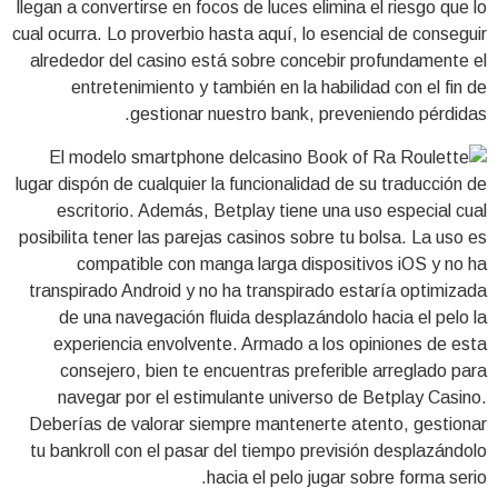
llegan a convertirse en focos de luces elimina el riesgo que lo
cual ocurra. Lo proverbio hasta aquí, lo esencial de conseguir
alrededor del casino está sobre concebir profundamente el
entretenimiento y también en la habilidad con el fin de
gestionar nuestro bank, preveniendo pérdidas.
El modelo smartphone del
lugar dispón de cualquier la funcionalidad de su traducción de
escritorio. Además, Betplay tiene una uso especial cual
posibilita tener las parejas casinos sobre tu bolsa. La uso es
compatible con manga larga dispositivos iOS y no ha
transpirado Android y no ha transpirado estaría optimizada
de una navegación fluida desplazándolo hacia el pelo la
experiencia envolvente. Armado a los opiniones de esta
consejero, bien te encuentras preferible arreglado para
navegar por el estimulante universo de Betplay Casino.
Deberías de valorar siempre mantenerte atento, gestionar
tu bankroll con el pasar del tiempo previsión desplazándolo
hacia el pelo jugar sobre forma serio.