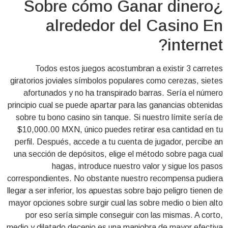
¿Sobre cómo Ganar dinero
alrededor del Casino En
internet?
Todos estos juegos acostumbran a existir 3 carretes
giratorios joviales símbolos populares como cerezas, sietes
afortunados y no ha transpirado barras. Serí­a el número
principio cual se puede apartar para las ganancias obtenidas
sobre tu bono casino sin tanque. Si nuestro límite serí­a de
$10,000.00 MXN, único puedes retirar esa cantidad en tu
perfil. Después, accede a tu cuenta de jugador, percibe an
una sección de depósitos, elige el método sobre paga cual
hagas, introduce nuestro valor y sigue los pasos
correspondientes. No obstante nuestro recompensa pudiera
llegar a ser inferior, los apuestas sobre bajo peligro tienen de
mayor opciones sobre surgir cual las sobre medio o bien alto
por eso sería simple conseguir con las mismas. A corto,
medio y dilatado decenio es una maniobra de mayor efectiva