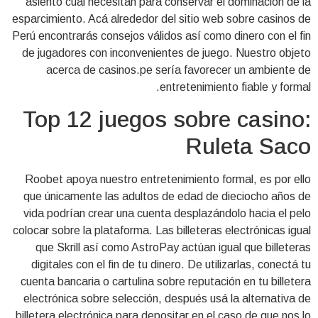
asiento cual necesitan para conservar el dominación de la
esparcimiento. Acá alrededor del sitio web sobre casinos de
Perú encontrarás ​consejos válidos así­ como dinero con el fin
de jugadores con inconvenientes de juego. Nuestro objeto
acerca de casinos.pe serí­a favorecer un ambiente de
entretenimiento fiable y formal.
Top 12 juegos sobre casino:
Ruleta Saco
Roobet apoya nuestro entretenimiento formal, es por ello
que únicamente las adultos de edad de dieciocho años de
vida podrían crear una cuenta desplazándolo hacia el pelo
colocar sobre la plataforma. Las billeteras electrónicas igual
que Skrill así­ como AstroPay actúan igual que billeteras
digitales con el fin de tu dinero. De utilizarlas, conectá tu
cuenta bancaria o cartulina sobre reputación en tu billetera
electrónica sobre selección, después usá la alternativa de
billetera electrónica para depositar en el caso de que nos lo