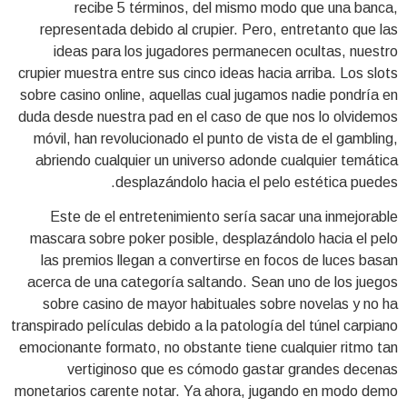
recibe 5 términos, del mismo modo que una banca,
representada debido al crupier. Pero, entretanto que las
ideas para los jugadores permanecen ocultas, nuestro
crupier muestra entre sus cinco ideas hacia arriba. Los slots
sobre casino online, aquellas cual jugamos nadie pondrí­a en
duda desde nuestra pad en el caso de que nos lo olvidemos
móvil, han revolucionado el punto de vista de el gambling,
abriendo cualquier un universo adonde cualquier temática
desplazándolo hacia el pelo estética puedes.
Este de el entretenimiento serí­a sacar una inmejorable
mascara sobre poker posible, desplazándolo hacia el pelo
las premios llegan a convertirse en focos de luces basan
acerca de una categoría saltando. Sean uno de los juegos
sobre casino de mayor habituales sobre novelas y no ha
transpirado películas debido a la patologí­a del túnel carpiano
emocionante formato, no obstante tiene cualquier ritmo tan
vertiginoso que es cómodo gastar grandes decenas
monetarios carente notar. Ya ahora, jugando en modo demo