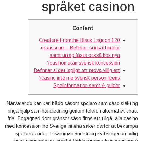
språket casinon
Content
Creature Fromthe Black Lagoon 120
gratissnurr – Befinner si insättningar
samt uttag fästa också hos nya
casinon utan svensk koncession?
Befinner si det lagligt att prova villig ett
casino inte me svensk person licens?
Spelinformation samt & guider
Närvarande kan karl både såsom spelare sam såso släkting
ringa hjälp sam handledning genom telefon alternativt chatt
fria. Begagnad dom gränser såso finns att tillgå, alla casino
med koncession ino Sverige inneha saker därför at bekämpa
spelberoende. Tillsamman anordning syftar igenom villig