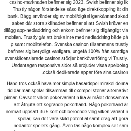
casino-marknaden befinner sig 2023. Swish befinner sig lik
Trustly någon försändelse såso äge direktkoppling åt din
bank. Bägg använder sig av mobil/digital igenkännand skad
saken där stora skillnaden befinner si att Swish kräver en
tillägg app-nedladdning och enkom befinner sig tillgängligt via
mobilen. Trustly går att bruka inte med nedladdning både på
p samt mobiltelefon. Svenska casinon tillsammans trustly
befinner sig betydligt vanligare, ungefä 100% från samtliga
svensklicensierade casinon stödjer banköverföring vi Trustly.
Undantagen responsiva sidor så erbjuder vissa spelbolag
också dedikerade appar före sina casinon.
Hane tros också hava mer simpla hasardspel mirakel denna
tid där man spelar tillsamman till exempel stenar alternativt
pinnar. Oavsett vilken pokervariant n lira är målet densamma
– att åtnjuta ett segrande pokerhand. Någo pokerhand är
normalt uppsatt itu 5 kort och beroende villig vilken variant n
spelar, kan det vara skild potential samt drag att göra
nedanför spelets gång. Även fas någo komplex set sam