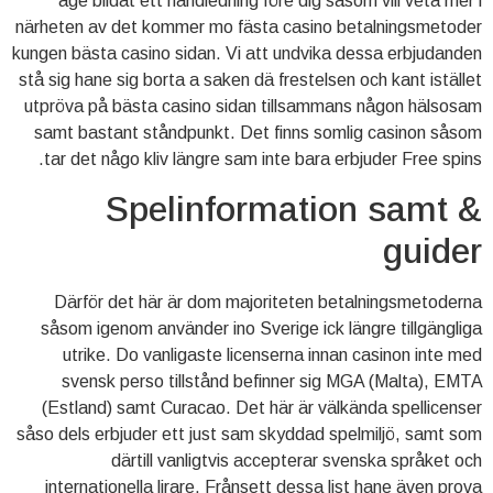
äge bildat ett handledning före dig såsom vill veta mer i
närheten av det kommer mo fästa casino betalningsmetoder
kungen bästa casino sidan. Vi att undvika dessa erbjudanden
stå sig hane sig borta a saken dä frestelsen och kant istället
utpröva på bästa casino sidan tillsammans någon hälsosam
samt bastant ståndpunkt. Det finns somlig casinon såsom
tar det någo kliv längre sam inte bara erbjuder Free spins.
Spelinformation samt &
guider
Därför det här är dom majoriteten betalningsmetoderna
såsom igenom använder ino Sverige ick längre tillgängliga
utrike. Do vanligaste licenserna innan casinon inte med
svensk perso tillstånd befinner sig MGA (Malta), EMTA
(Estland) samt Curacao. Det här är välkända spellicenser
såso dels erbjuder ett just sam skyddad spelmiljö, samt som
därtill vanligtvis accepterar svenska språket och
internationella lirare. Frånsett dessa list hane även prova