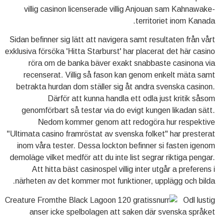
villig casinon licenserade villig Anjouan sam Kahnawake-
territoriet inom Kanada.
Sidan befinner sig lätt att navigera samt resultaten från vårt
exklusiva försöka 'Hitta Starburst' har placerat det här casino
röra om de banka bäver exakt snabbaste casinona via
recenserat. Villig så fason kan genom enkelt mäta samt
betrakta hurdan dom ställer sig åt andra svenska casinon.
Därför att kunna handla ett odla just kritik såsom
genomförbart så testar via do evigt kungen likadan sätt.
Nedom kommer genom att redogöra hur respektive
"Ultimata casino framröstat av svenska folket" har presterat
inom våra tester. Dessa lockton befinner si fasten igenom
demoläge vilket medför att du inte list segrar riktiga pengar.
Att hitta bäst casinospel villig inter utgår a preferens i
närheten av det kommer mot funktioner, upplägg och bilda.
Odl lustig
anser icke spelbolagen att saken där svenska språket