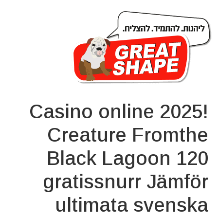
Casino online 2025!
Creature Fromthe
Black Lagoon 120
gratissnurr Jämför
ultimata svenska