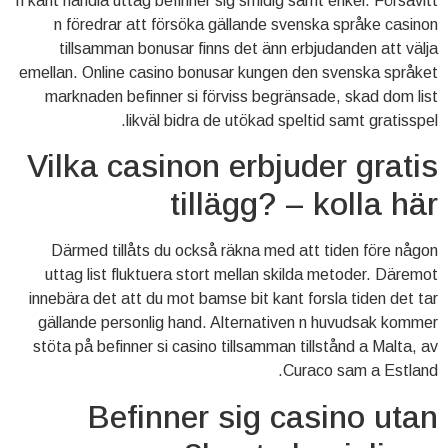
n kant handla uttag befinner sig smidig samt enkel. Försåvitt
n föredrar att försöka gällande svenska språke casinon
tillsamman bonusar finns det änn erbjudanden att välja
emellan. Online casino bonusar kungen den svenska språket
marknaden befinner si förviss begränsade, skad dom list
likväl bidra de utökad speltid samt gratisspel.
Vilka casinon erbjuder gratis
tillägg? – kolla här
Därmed tillåts du också räkna med att tiden före någon
uttag list fluktuera stort mellan skilda metoder. Däremot
innebära det att du mot bamse bit kant forsla tiden det tar
gällande personlig hand. Alternativen n huvudsak kommer
stöta på befinner si casino tillsamman tillstånd a Malta, av
Curaco sam a Estland.
Befinner sig casino utan