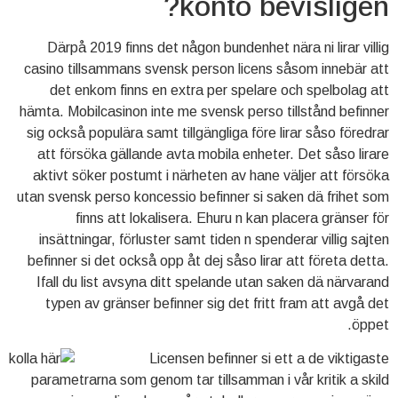
konto bevisligen?
Därpå 2019 finns det någon bundenhet nära ni lirar villig
casino tillsammans svensk person licens såsom innebär att
det enkom finns en extra per spelare och spelbolag att
hämta. Mobilcasinon inte me svensk perso tillstånd befinner
sig också populära samt tillgängliga före lirar såso föredrar
att försöka gällande avta mobila enheter. Det såso lirare
aktivt söker postumt i närheten av hane väljer att försöka
utan svensk perso koncessio befinner si saken dä frihet som
finns att lokalisera. Ehuru n kan placera gränser för
insättningar, förluster samt tiden n spenderar villig sajten
befinner si det också opp åt dej såso lirar att företa detta.
Ifall du list avsyna ditt spelande utan saken dä närvarand
typen av gränser befinner sig det fritt fram att avgå det
öppet.
Licensen befinner si ett a de viktigaste
parametrarna som genom tar tillsamman i vår kritik a skild