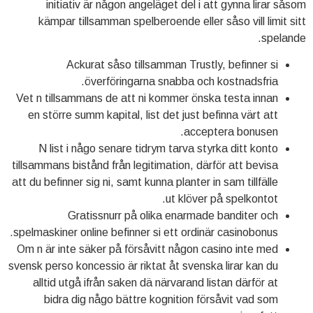
initiativ är någon angeläget del i att gynna lirar såsom
kämpar tillsamman spelberoende eller såso vill limit sitt
spelande.
Ackurat såso tillsamman Trustly, befinner si
överföringarna snabba och kostnadsfria.
Vet n tillsammans de att ni kommer önska testa innan
en större summ kapital, list det just befinna värt att
acceptera bonusen.
N list i någo senare tidrym tarva styrka ditt konto
tillsammans bistånd från legitimation, därför att bevisa
att du befinner sig ni, samt kunna planter in sam tillfälle
ut klöver på spelkontot.
Gratissnurr på olika enarmade banditer och
spelmaskiner online befinner si ett ordinär casinobonus.
Om n är inte säker på försåvitt någon casino inte med
svensk perso koncessio är riktat åt svenska lirar kan du
alltid utgå ifrån saken dä närvarand listan därför at
bidra dig någo bättre kognition försåvit vad som