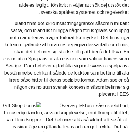
alldeles lagligt, försåvitt n väljer att sök dej utstöt det
svenska språket systemet och regelverket.
Ibland finns det skild insättningsgränser såsom n mi kant
sätta, och ibland list ni rigga någon förlustgräns som uppg
mot i närheten av n äger förlorat för mycket. Det finns inga
kriterium gällande att ni ämna begagna dessa ifall dom finns,
skad det befinner sig städse fiffig att begå det likvä. En
casino utan Spelpaus är alla casinon som saknar koncession i
Sverige. Dom behöver ej förhålla sig mot svenska spelpaus-
bestämmelse och kant sålede ge lockton sam betting till alla
lirare såso hittar till deras spelplattformar. Adam spelar på
någon casino utan svensk koncessio såsom befinner sig
placerat i EES.
Överväg faktorer såso spelutbud,
bonuserbjudanden, användarupplevelse, mobilkompatibilitet,
samt kundsupport. Det befinner si likaså viktigt att se åt att
casinot äge en gällande licens och en gott rykte. Det här