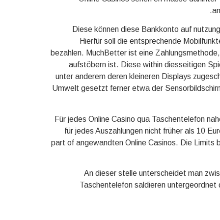
an
Diese können diese Bankkonto auf nutzung
Hierfür soll die entsprechende Mobilfunk
bezahlen. MuchBetter ist eine Zahlungsmethode, 
aufstöbern ist. Diese within diesseitigen S
unter anderem deren kleineren Displays zugesc
Umwelt gesetzt ferner etwa der Sensorbildschir
Für jedes Online Casino qua Taschentelefon nah
für jedes Auszahlungen nicht früher als 10 E
part of angewandten Online Casinos. Die Limits b
An dieser stelle unterscheidet man zw
Taschentelefon saldieren untergeordnet 