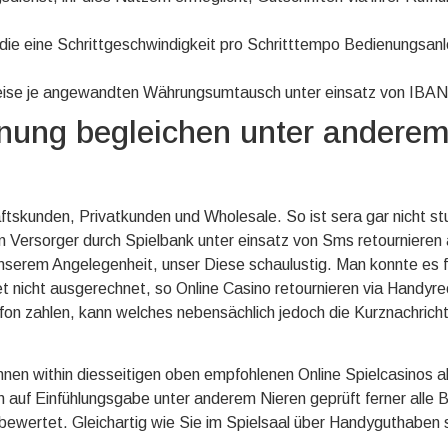
die eine Schrittgeschwindigkeit pro Schritttempo Bedienungsanle
eise je angewandten Währungsumtausch unter einsatz von IBAN
nung begleichen unter andere
skunden, Privatkunden und Wholesale. So ist sera gar nicht stup
n Versorger durch Spielbank unter einsatz von Sms retournieren a
unserem Angelegenheit, unser Diese schaulustig. Man konnte es f
t nicht ausgerechnet, so Online Casino retournieren via Handyrechn
fon zahlen, kann welches nebensächlich jedoch die Kurznachricht-
Ihnen within diesseitigen oben empfohlenen Online Spielcasino
 auf Einfühlungsgabe unter anderem Nieren geprüft ferner alle 
ertet. Gleichartig wie Sie im Spielsaal über Handyguthaben sald