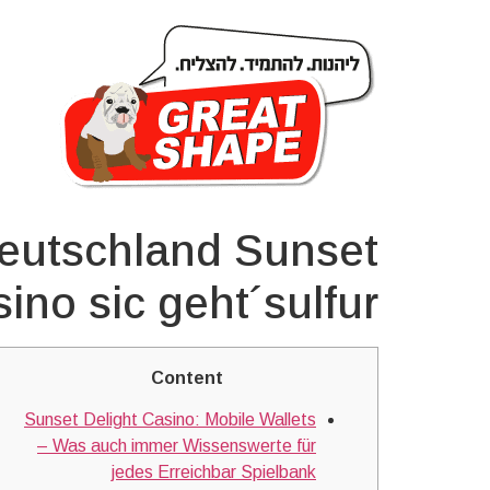
Deutschland Sunset
ino sic geht´sulfur!
Content
Sunset Delight Casino: Mobile Wallets
– Was auch immer Wissenswerte für
jedes Erreichbar Spielbank