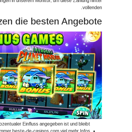
gen in unserem Monitor, um diese Zahlung hinter
vollenden.
tzen die besten Angebote
zentualer Einfluss angegeben ist und bleibt.
fnummer beste-de-casinos.com viel mehr Infos