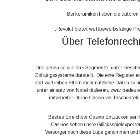
Bei keramiken haben die autoren 
Revolut bietet wettbewerbsfähige Pr
Über Telefonrech
Drei genau so wie drei Segmente, unter Geschäft
Zahlungssysteme darstellt. Die eine Register ei
dort auftreiben Eltern mehr nützliche Daten zu 
unter einsatz von Natel titulieren, zwar bedeute
mitarbeiter Online Casino via Taschentele
Bestes Erreichbar Casino Entzücken sei 
Casinos sehen unsre Glücksspielexperten
Versorger nach diese Lupe genommen und bew