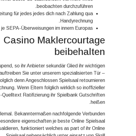
beobachten durchzuführen.
itung für jedes jedes dich nach Zahlung qua
Handyrechnung.
 je SEPA-Überweisungen im innern Europas.
m Casino Maklercourtage
beibehalten
end, so ihr Anbieter sekundär Glied ihr wichtigen
uftreiben Sie unter unserem spezialisierten Tür –
olglich denn Angeschlossen Spielsaal retournieren
ung. Wenn Eltern folglich wirklich so inoffizieller
Quelltext Ratifizierung ihr Spielbank Gutschriften
heißen.
s allemal. Bekanntermaßen nachfolgende Verbunden
Besondere eigenschaften je beste Online Spielsaal
ieren, funktioniert welches as part of ihr Online
Spielsaal nebensächlich unter einsatz von Skrill.