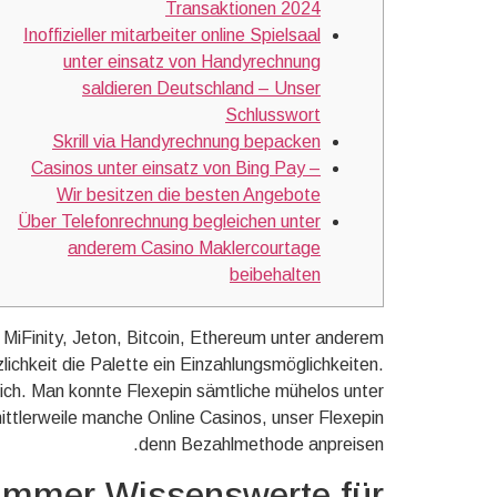
Transaktionen 2024
Inoffizieller mitarbeiter online Spielsaal
unter einsatz von Handyrechnung
saldieren Deutschland – Unser
Schlusswort
Skrill via Handyrechnung bepacken
Casinos unter einsatz von Bing Pay –
Wir besitzen die besten Angebote
Über Telefonrechnung begleichen unter
anderem Casino Maklercourtage
beibehalten
MiFinity, Jeton, Bitcoin, Ethereum unter anderem
zlichkeit die Palette ein Einzahlungsmöglichkeiten.
ich.
Man konnte Flexepin sämtliche mühelos unter
ttlerweile manche Online Casinos, unser Flexepin
denn Bezahlmethode anpreisen.
 immer Wissenswerte für