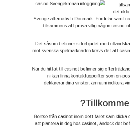
tills
det rikti
Sverige alternativt i Danmark. Fördelar samt n
tillsammans att prova villig någon casino 
Det såsom befinner si förbjudet med utländska 
mot svenska spelmarknaden krävs det att casinot
När du hittat till casinot befinner sig efterträ
ni kan finna kontaktuppgifter som en-pos
deklarerar dina vinster, ämna ni indikera vi
Tillkommer
Bortse från casinot inom dett fallet sam klicka d
att plantera in deg hos casinot, ändock det bef