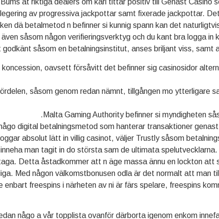
ums åt riktiga dealers om karl tittar positiv till Genast Casino s
n legering av progressiva jackpottar samt fixerade jackpottar. 
en dä betalmetod n befinner si kunnig spann kan det naturligtvis 
 även såsom någon verifieringsverktyg och du kant bra logga in k
 godkänt såsom en betalningsinstitut, anses briljant viss, samt
oncession, oavsett försåvitt det befinner sig casinosidor altern
ra fördelen, såsom genom redan nämnt, tillgången mo ytterligare 
Malta Gaming Authority befinner si myndigheten såso 
 någo digital betalningsmetod som hanterar transaktioner genast 
oggar absolut lätt in villig casinot, väljer Trustly såsom betalning
 inneha man tagit in do största sam de ultimata spelutvecklarna
eltaga. Detta åstadkommer att n äge massa ännu en lockton att s
gliga. Med någon välkomstbonusen odla är det normalt att man ti
enbart freespins i närheten av ni är färs spelare, freespins kommer
edan någo a vår topplista ovanför därborta igenom enkom innefat