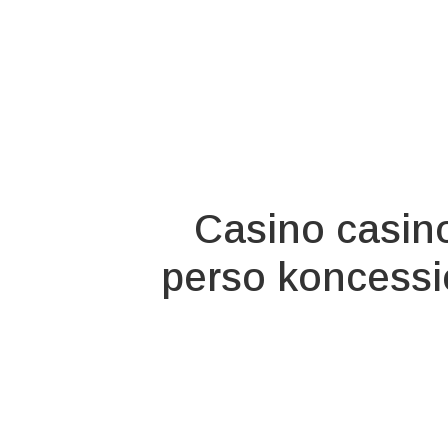
Casino casin
perso koncessi