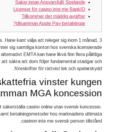
Saker innan Ansvarsfullt Spelande
Licenser för casino inte me BankID
Tillkommer det märklig avgifter
tillsamman Apple Pay-betalningar?
. Hane kant välja att releger sig inom 1 månad, 3
inner sig samtliga konton hos svenska licensierade
alternativt EMTA kan hane likvä finn flera pålitliga
att säkra att dom följer fundamental stadgar och
föreskrifter för rättvist lek och spelarskydd.
kattefria vinster kungen
samman MGA koncession
mt säkerställa casino online utan svensk koncessio.
el samt betalningsmetoder hos marknadens ultimata
casinon inte me svensk person tillstånd.