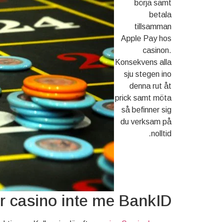
börja samt
betala
tillsamman
Apple Pay hos
casinon.
Konsekvens alla
sju stegen ino
denna rut åt
prick samt möta
så befinner sig
du verksam på
nolltid.
ör casino inte me BankID