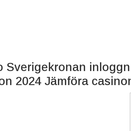
o Sverigekronan inloggn
on 2024 Jämföra casino