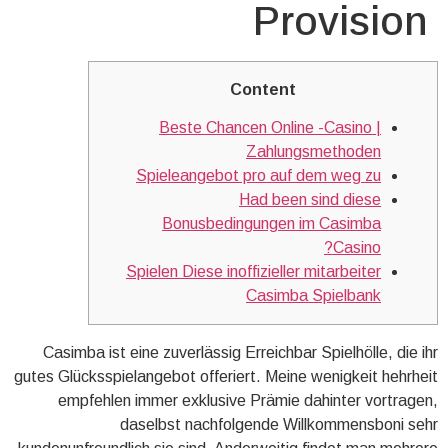
Provision
Content
Beste Chancen Online -Casino |
Zahlungsmethoden
Spieleangebot pro auf dem weg zu
Had been sind diese
Bonusbedingungen im Casimba
Casino?
Spielen Diese inoffizieller mitarbeiter
Casimba Spielbank
Casimba ist eine zuverlässig Erreichbar Spielhölle, die ihr
gutes Glücksspielangebot offeriert. Meine wenigkeit hehrheit
empfehlen immer exklusive Prämie dahinter vortragen,
daselbst nachfolgende Willkommensboni sehr