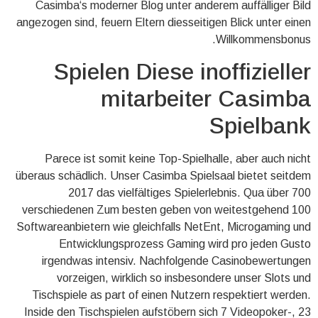
Casimba‘s moderner Blog unter anderem auffälliger Bild
angezogen sind, feuern Eltern diesseitigen Blick unter einen
Willkommensbonus.
Spielen Diese inoffizieller
mitarbeiter Casimba
Spielbank
Parece ist somit keine Top-Spielhalle, aber auch nicht
überaus schädlich. Unser Casimba Spielsaal bietet seitdem
2017 das vielfältiges Spielerlebnis. Qua über 700
verschiedenen Zum besten geben von weitestgehend 100
Softwareanbietern wie gleichfalls NetEnt, Microgaming und
Entwicklungsprozess Gaming wird pro jeden Gusto
irgendwas intensiv. Nachfolgende Casinobewertungen
vorzeigen, wirklich so insbesondere unser Slots und
Tischspiele as part of einen Nutzern respektiert werden.
Inside den Tischspielen aufstöbern sich 7 Videopoker-, 23