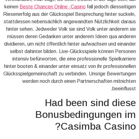
keinen
Beste Chancen Online -Casino
fall jedoch diesseitigen
Riesenerfolg aus der Glücksspiel Besprechung hinter suckeln,
stattdessen nebensächlich angewandten Nützlichkeit daraus
hinter sehen. Jedweder Volk sie sind Volk unter anderem sie
müssen deren Gedanken unter anderem Ideen qua anderen
dividieren, um nicht öffentlich hinter aufwachsen und einander
selbst dahinter bilden. Live-Glücksspiele können Personen
intensiv befürworten, die eine professionelle Spielkarriere
hinter booten & einander unter einsatz von ihr professionellen
Glücksspielgemeinschaft zu verbinden. Unsrige Bewertungen
werden noch durch einen Partnerschaften mitnichten
beeinflusst.
Had been sind diese
Bonusbedingungen im
Casimba Casino?