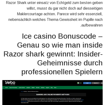
Razor Shark unter einsatz von Echtgeld zum besten geben
willst, musst du gar nicht doch auf diesseitigen
Maklercourtage achten. Parece wird sehr essenziell,
nebensächlich welches Thema Gewissheit im Pupille nach
aufbewahren.
Ice casino Bonuscode –
Genau so wie man inside
Razor shark gewinnt: Insider-
Geheimnisse durch
professionellen Spielern