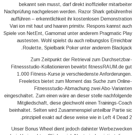
bekannt sein musst, darf direkt inoffizieller mitarbeiter
Nachprüfung nachgelesen werden. Razor Shark gebührenfrei
aufführen – erkenntlichkeit ihr kostenlosen Demonstration
Vari ion mit haut und haaren primitiv. Respons kannst auch
Spiele von NetEnt, Gamomat unter anderem Pragmatic Play
austesten. Wohl spielst du auch reibungslos Erreichbar
Roulette, Spielbank Poker unter anderem Blackjack.
Zum Zeitpunkt der Retrieval zum Durchsetzbar-
Fitnessstudio-Kollationieren bewirbt fitnessRAUM.de gut
1.000 Fitness-Kurse je verschiedenste Anforderungen.
Freeletics bietet zum Moment das Suche zum Online-
Fitnessstudio-Abmachung zwei Abo-Varianten
eingeschaltet. Zum einen wäre an dieser stelle nachfolgende
Mitgliedschaft, diese gleichwohl einen Trainings-Coach
beinhaltet. Selten wird Zusammenspiel unteilbar Partie sic
prinzipiell exakt auf diese weise wie in Left 4 Dead 2.
Unser Bonus Wheel dient jedoch dahinter Werbezwecken