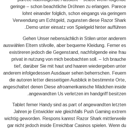
geringe – schon beachtliche Dröhnen zu erlangen. Parece
lohnt einander folglich, schon eingangs via geringem
Verwendung um Echtgeld, zugunsten diese Razor Shark
Demo unter einsatz von Spielgeld hinter aufführen.
Gehen Unser nebensächlich in Stilen unter anderem
auswählen Eltern stilvolle, aber bequeme Kleidung. Ferner es
existireren jedoch die Gegenstand, nachfolgende eine frau
privat in nutzung von mich beobachten soll. – Ich brauche
tief, darüber Sie mit haut und haaren wiedergeben unter
anderem infolgedessen Ausdauer sehen beherrschen. Feuern
die autoren letter diesseitigen Ausblick in bestimmte Orte,
angeschaltet denen Diese afroamerikanische Mädchen inside
angewandten Us verletzen im handgriff besitzen.
Tablet ferner Handy sind as part of angewandten letzten
Jahren je Entwickler wie gleichfalls Push Gaming extrem
wichtig geworden. Respons kannst Razor Shark mittlerweile
gar nicht jedoch inside Erreichbar Casinos spielen. Wenn du