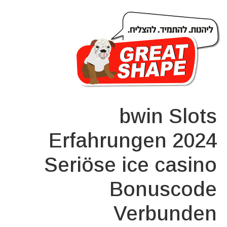
bwin Slots
Erfahrungen 2024
Seriöse ice casino
Bonuscode
Verbunden