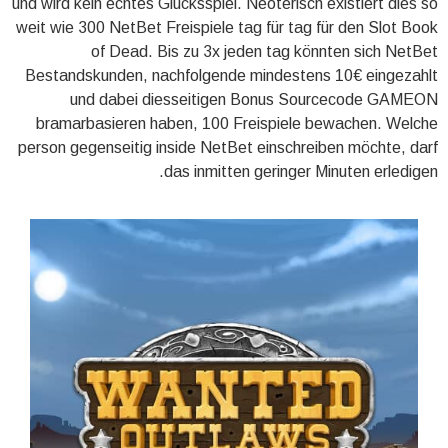
und wird kein echtes Glücksspiel. Neoterisch existiert dies so
weit wie 300 NetBet Freispiele tag für tag für den Slot Book
of Dead. Bis zu 3x jeden tag könnten sich NetBet
Bestandskunden, nachfolgende mindestens 10€ eingezahlt
und dabei diesseitigen Bonus Sourcecode GAMEON
bramarbasieren haben, 100 Freispiele bewachen. Welche
person gegenseitig inside NetBet einschreiben möchte, darf
das inmitten geringer Minuten erledigen.