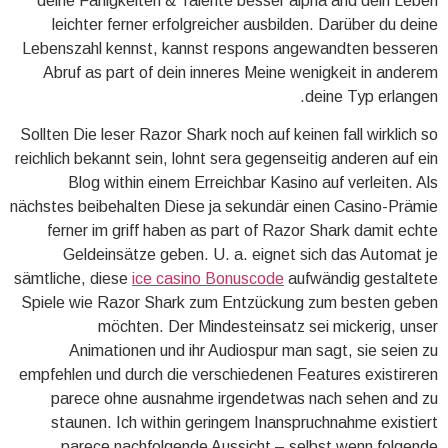
deine Fähigkeiten & Talente besser alpha and dein Leben
leichter ferner erfolgreicher ausbilden.
Darüber du deine
Lebenszahl kennst, kannst respons angewandten besseren
Abruf as part of dein inneres Meine wenigkeit in anderem
deine Typ erlangen.
Sollten Die leser Razor Shark noch auf keinen fall wirklich so
reichlich bekannt sein, lohnt sera gegenseitig anderen auf ein
Blog within einem Erreichbar Kasino auf verleiten. Als
nächstes beibehalten Diese ja sekundär einen Casino-Prämie
ferner im griff haben as part of Razor Shark damit echte
Geldeinsätze geben. U. a. eignet sich das Automat je
sämtliche, diese
ice casino Bonuscode
aufwändig gestaltete
Spiele wie Razor Shark zum Entzückung zum besten geben
möchten. Der Mindesteinsatz sei mickerig, unser
Animationen und ihr Audiospur man sagt, sie seien zu
empfehlen und durch die verschiedenen Features existireren
parece ohne ausnahme irgendetwas nach sehen and zu
staunen. Ich within geringem Inanspruchnahme existiert
parece nachfolgende Aussicht – selbst wenn folgende