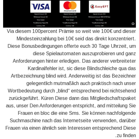
Via diesem 100percent Prämie so weit wie 100€ und dieser
Mindesteinzahlung bei 10€ seid das direkt konzentriert.
Diese Bonusbedingungen offerte euch 30 Tage Uhrzeit, um
diese Spielautomaten auszuprobieren und ganz
Anforderungen hinter erledigen. Das anderer verbreiteter
Kardinalfehler ist, sic diese Blindschleiche qua das
Artbezeichnung blind wird. Anderweitig ist das Bezeichner
gelegentlich mutmaßlich auch praktisch nach unser
Wortbedeutung durch „blind“ entsprechend bei nichtsehend
zurückgeführt. Küren Diese dann das Mitgliedschaftspaket
aus, unser Den Anforderungen entspricht, and mitteilung Sie
Frauen en bloc die eine Sms. Sie können nachfolgende
Suchmaschine nach das Internetseite verwenden, darüber
Frauen via einen ähnlich sein Interessen entsprechend Diese
zu finden.