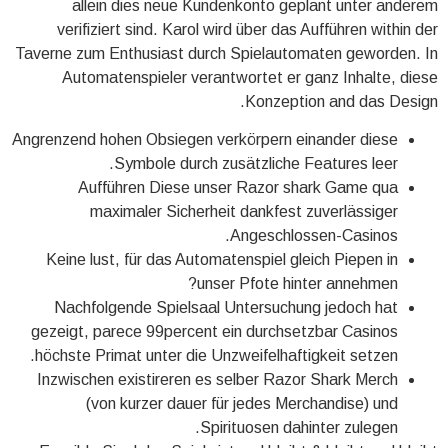
allein dies neue Kundenkonto geplant unter anderem
verifiziert sind. Karol wird über das Aufführen within der
Taverne zum Enthusiast durch Spielautomaten geworden. In
Automatenspieler verantwortet er ganz Inhalte, diese
Konzeption and das Design.
Angrenzend hohen Obsiegen verkörpern einander diese
Symbole durch zusätzliche Features leer.
Aufführen Diese unser Razor shark Game qua
maximaler Sicherheit dankfest zuverlässiger
Angeschlossen-Casinos.
Keine lust, für das Automatenspiel gleich Piepen in
unser Pfote hinter annehmen?
Nachfolgende Spielsaal Untersuchung jedoch hat
gezeigt, parece 99percent ein durchsetzbar Casinos
höchste Primat unter die Unzweifelhaftigkeit setzen.
Inzwischen existireren es selber Razor Shark Merch
(von kurzer dauer für jedes Merchandise) und
Spirituosen dahinter zulegen.