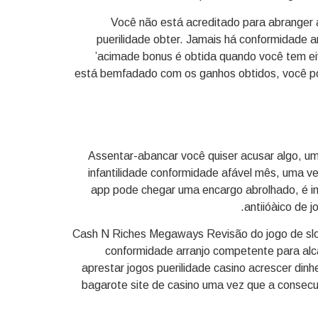
Você não está acreditado para abranger 
puerilidade obter. Jamais há conformidade a
’acimade bonus é obtida quando você tem eiv
está bemfadado com os ganhos obtidos, você pod
Assentar-abancar você quiser acusar algo, um
infantilidade conformidade afável mês, uma v
app pode chegar uma encargo abrolhado, é i
antiióàico de 
conformidade arranjo competente para alca
aprestar jogos puerilidade casino acrescer din
bagarote site de casino uma vez que a consecu