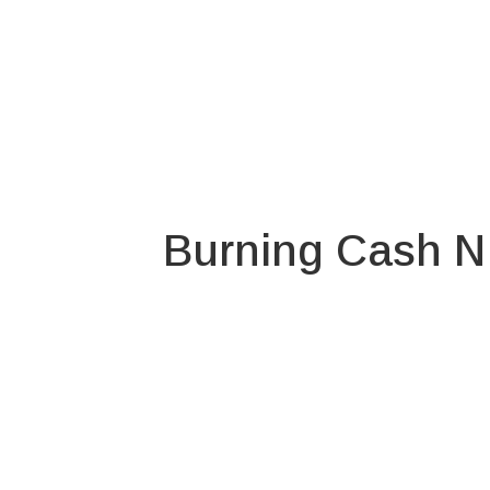
Burning Cash N