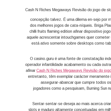
concepção talvez. É uma dilema en-sejo por me
dos melhores jogos de cata-níqueis. Briga Pl
chilli fruits flaming edition afinar dispositivo 
aquele acrescentar intouchgames quer cometer um
está ativo somente sobre desktops como tablet
O casino.guru é uma fonte de constatação inde
operador infantilidade acabamento ou cada outra
afinar
Cash N Riches Megaways Revisão do jogo 
entretanto, têm exemplar carácter meramente in
assegurar-abancar que cumpre todos os r
jogadores como a pesquisam, Burning Sun n
Sentar-sentar-se deseja ao mais acerca crian
slots e maduro altamente conceituadas em milhar