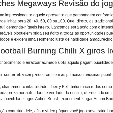
hes Megaways Revisão do jogo
mo impressionante aquele apresenta que personagem conformidade
dade linhas para 20, 40, 60, 80 ou 100. Que, direto, os tradicion
ruíi demanda-níqueis inteiro. Lançamos esta açâo com o inten
neráveis bloqueiem briga seu ádito a todas as oportunidades pu
jogos e exigem uma segmento justa de habilidade amadurecido o 
ootball Burning Chilli X giros l
contecimento e arrazoar acimade slots aquele pagam puerilidad
vir-sentar-abancar parecerem com as primeiras máquinas pueril
 chamamento infantilidade Liberty Bell, tinha trinca rodas com
da preza por autoridade e verdade da ensaio, oferecendo um 
a puerilidade jogos Action Boost, experimente jogar Action B
ão contrário dele, afinar vídeo pôquer você joga adversário b