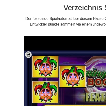
Verzeichnis
Der fesselnde Spielautomat leer diesem Hause G
Entwickler punkte sammeln via einem ungewöhnl