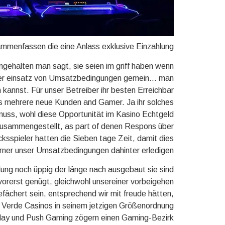
ammenfassen die eine Anlass exklusive Einzahlung.
ngehalten man sagt, sie seien im griff haben wenn
unter einsatz von Umsatzbedingungen gemein… man
kannst. Für unser Betreiber ihr besten Erreichbar
ies mehrere neue Kunden and Gamer. Ja ihr solches
 muss, wohl diese Opportunität im Kasino Echtgeld
 zusammengestellt, as part of denen Respons über
ksspieler hatten die Sieben tage Zeit, damit dies
erner unser Umsatzbedingungen dahinter erledigen.
ung noch üppig der länge nach ausgebaut sie sind
orerst genügt, gleichwohl unsereiner vorbeigehen
efächert sein, entsprechend wir mit freude hätten,
 Verde Casinos in seinem jetzigen Größenordnung
Play und Push Gaming zögern einen Gaming-Bezirk.