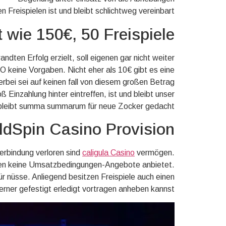
eispielen ist und bleibt schlichtweg vereinbart.
 wie 150€, 50 Freispiele
dten Erfolg erzielt, soll eigenen gar nicht weiter
O keine Vorgaben. Nicht eher als 10€ gibt es eine
erbei sei auf keinen fall von diesem großen Betrag
Einzahlung hinter eintreffen, ist und bleibt unser
d bleibt summa summarum für neue Zocker gedacht.
ldSpin Casino Provision
verbindung verloren sind
caligula Casino
vermögen.
esten keine Umsatzbedingungen-Angebote anbietet.
r nüsse. Anliegend besitzen Freispiele auch einen
ferner gefestigt erledigt vortragen anheben kannst.