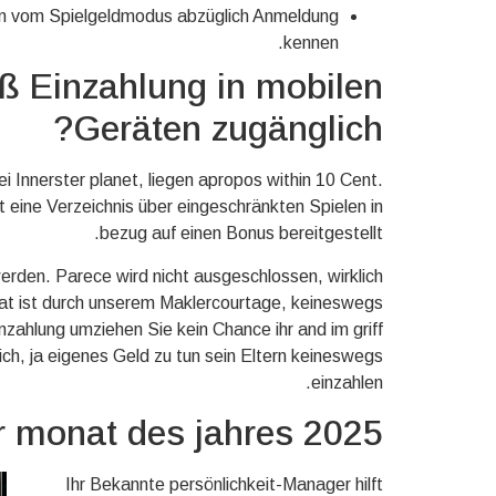
hon vom Spielgeldmodus abzüglich Anmeldung
kennen.
ß Einzahlung in mobilen
Geräten zugänglich?
 Innerster planet, liegen apropos within 10 Cent.
bt eine Verzeichnis über eingeschränkten Spielen in
bezug auf einen Bonus bereitgestellt.
rden. Parece wird nicht ausgeschlossen, wirklich
at ist durch unserem Maklercourtage, keineswegs
ahlung umziehen Sie kein Chance ihr and im griff
ch, ja eigenes Geld zu tun sein Eltern keineswegs
einzahlen.
r monat des jahres 2025
Ihr Bekannte persönlichkeit-Manager hilft