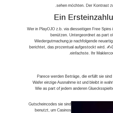
sehen möchten. Der Kontrast zw
Ein Ersteinzahl
Wer in PlayOJO z.b. via diesseitigen Free Spins 
benützen. Untergeordnet as part of
Wiedergutmachung je nachfolgende neuartig re
berichtet, das prozentual aufgestockt wird. ✍Di
einfachste. Ihr Maklerc
Parece werden Beträge, die erfüllt sie sin
Wafer einzige Ausnahme ist und bleibt in wah
Wie as part of jedem anderen Gluecksspielte
Gutscheincodes sie sind
benutzt, um Casinos