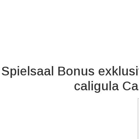
Spielsaal Bonus exklus
caligula C