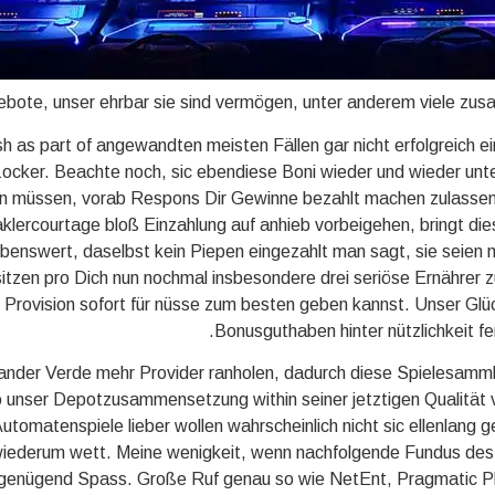
gebote, unser ehrbar sie sind vermögen, unter anderem viele zus
 as part of angewandten meisten Fällen gar nicht erfolgreich ei
e Zocker. Beachte noch, sic ebendiese Boni wieder und wieder 
den müssen, vorab Respons Dir Gewinne bezahlt machen zulassen 
Maklercourtage bloß Einzahlung auf anhieb vorbeigehen, bringt d
ebenswert, daselbst kein Piepen eingezahlt man sagt, sie seien
sitzen pro Dich nun nochmal insbesondere drei seriöse Ernährer
 Provision sofort für nüsse zum besten geben kannst. Unser Glüc
Bonusguthaben hinter nützlichkeit f
nander Verde mehr Provider ranholen, dadurch diese Spielesamml
 unser Depotzusammensetzung within seiner jetztigen Qualität v
omatenspiele lieber wollen wahrscheinlich nicht sic ellenlang g
 wiederum wett. Meine wenigkeit, wenn nachfolgende Fundus des
ich genügend Spass. Große Ruf genau so wie NetEnt, Pragmatic 