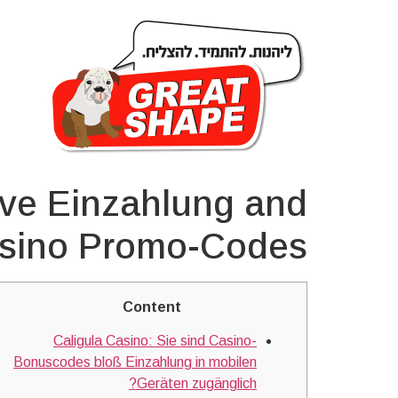
ive Einzahlung and
asino Promo-Codes
Content
Caligula Casino: Sie sind Casino-
Bonuscodes bloß Einzahlung in mobilen
Geräten zugänglich?