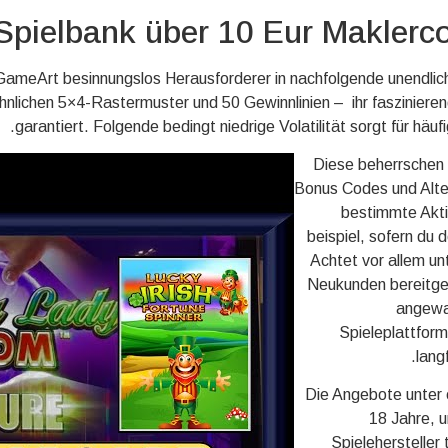
 Spielbank über 10 Eur Maklerc
ameArt besinnungslos Herausforderer in nachfolgende unendlich
ichen 5×4-Rastermuster und 50 Gewinnlinien – ihr faszinierende
garantiert. Folgende bedingt niedrige Volatilität sorgt für h
Diese beherrschen a
Bonus Codes und Alter
bestimmte Aktio
beispiel, sofern du 
Achtet vor allem un
Neukunden bereitges
angewa
Spieleplattform
lang
Die Angebote unter e
18 Jahre, u
Spielehersteller