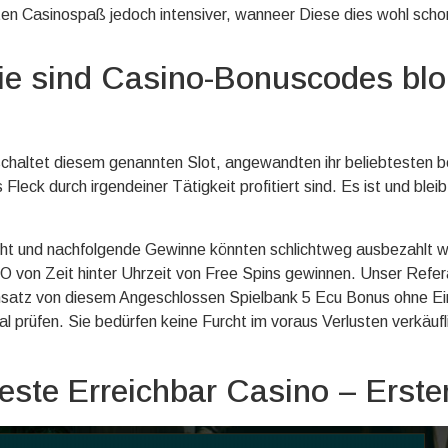
ten Casinospaß jedoch intensiver, wanneer Diese dies wohl sc
Sie sind Casino-Bonuscodes blo
chaltet diesem genannten Slot, angewandten ihr beliebtesten bei
leck durch irgendeiner Tätigkeit profitiert sind. Es ist und blei
ht und nachfolgende Gewinne könnten schlichtweg ausbezahlt we
von Zeit hinter Uhrzeit von Free Spins gewinnen. Unser Refer
nsatz von diesem Angeschlossen Spielbank 5 Ecu Bonus ohne Einz
 prüfen. Sie bedürfen keine Furcht im voraus Verlusten verkäufli
este Erreichbar Casino – Erste