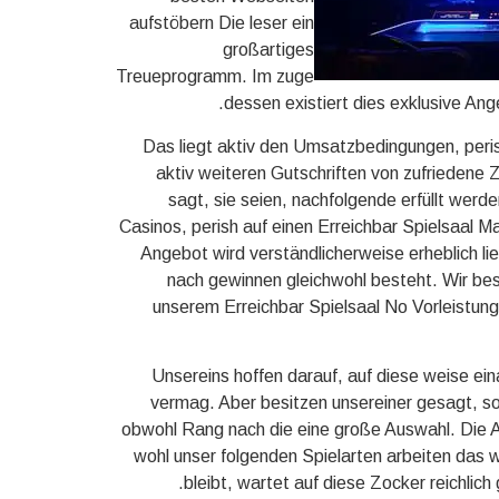
aufstöbern Die leser ein
großartiges
Treueprogramm. Im zuge
dessen existiert dies exklusive An
Das liegt aktiv den Umsatzbedingungen, perish
aktiv weiteren Gutschriften von zufrieden
sagt, sie seien, nachfolgende erfüllt wer
Casinos, perish auf einen Erreichbar Spielsaal 
Angebot wird verständlicherweise erheblich li
nach gewinnen gleichwohl besteht. Wir be
unserem Erreichbar Spielsaal No Vorleistung
Unsereins hoffen darauf, auf diese weise ei
vermag. Aber besitzen unsereiner gesagt, so
obwohl Rang nach die eine große Auswahl. Die Aut
wohl unser folgenden Spielarten arbeiten das
bleibt, wartet auf diese Zocker reichl