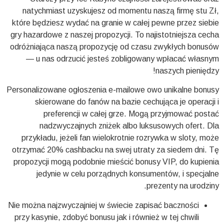
natychmiast uzyskujesz od momentu naszą firmę stu Zł,
które będziesz wydać na granie w całej pewne przez siebie
gry hazardowe z naszej propozycji. To najistotniejsza cecha
odróżniająca naszą propozycję od czasu zwykłych bonusów
— u nas odrzucić jesteś zobligowany wpłacać własnym
naszych pieniędzy!
Personalizowane ogłoszenia e-mailowe owo unikalne bonusy
skierowane do fanów na bazie cechująca je operacji i
preferencji w całej grze. Mogą przyjmować postać
nadzwyczajnych zniżek albo luksusowych ofert. Dla
przykładu, jeżeli fan wielokrotnie rozrywka w sloty, może
otrzymać 20% cashbacku na swej utraty za siedem dni. Tę
propozycji mogą podobnie mieścić bonusy VIP, do kupienia
jedynie w celu porządnych konsumentów, i specjalne
prezenty na urodziny.
Nie można najzwyczajniej w świecie zapisać baczności
przy kasynie, zdobyć bonusu jak i również w tej chwili