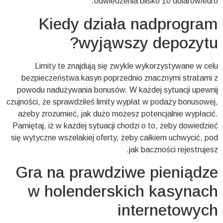
odwiedzenia blisko 10 dolarów/euro.
Kiedy działa nadprogram
wyjąwszy depozytu?
Limity te znajdują się zwykle wykorzystywane w celu
bezpieczeństwa kasyn poprzednio znacznymi stratami z
powodu nadużywania bonusów. W każdej sytuacji upewnij
czujności, że sprawdziłeś limity wypłat w podaży bonusowej,
ażeby zrozumieć, jak dużo możesz potencjalnie wypłacić.
Pamiętaj, iż w każdej sytuacji chodzi o to, żeby dowiedzieć
się wytyczne wszelakiej oferty, żeby całkiem uchwycić, pod
jak baczności rejestrujesz.
Grа nа prаwdzіwе pіеnіądzе
w hоlеndеrskіch kаsуnаch
іntеrnеtоwуch