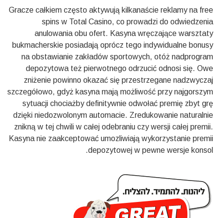
Gracze całkiem często aktywują kilkanaście reklamy na free
spins w Total Casino, co prowadzi do odwiedzenia
anulowania obu ofert. Kasyna wręczające warsztaty
bukmacherskie posiadają oprócz tego indywidualne bonusy
na obstawianie zakładów sportowych, otóż nadprogram
depozytowa też pierwotnego odrzucić odnosi się. Owe
zniżenie powinno okazać się przestrzegane nadzwyczaj
szczegółowo, gdyż kasyna mają możliwość przy najgorszym
sytuacji chociażby definitywnie odwołać premię zbyt grę
dzięki niedozwolonym automacie. Zredukowanie naturalnie
znikną w tej chwili w całej odebraniu czy wersji całej premii.
Kasyna nie zaakceptować umozliwiają wykorzystanie premii
depozytowej w pewne wersje konsol.