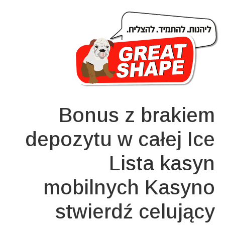
Bonus z brakiem
depozytu w całej Ice
Lista kasyn
mobilnych Kasyno
stwierdź celujący