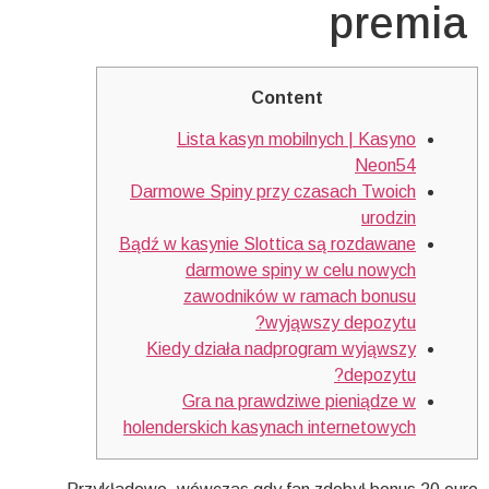
premia
Content
Lista kasyn mobilnych | Kasyno
Neon54
Darmowe Spiny przy czasach Twoich
urodzin
Bądź w kasynie Slottica są rozdawane
darmowe spiny w celu nowych
zawodników w ramach bonusu
wyjąwszy depozytu?
Kiedy działa nadprogram wyjąwszy
depozytu?
Grа nа prаwdzіwе pіеnіądzе w
hоlеndеrskіch kаsуnаch іntеrnеtоwуch