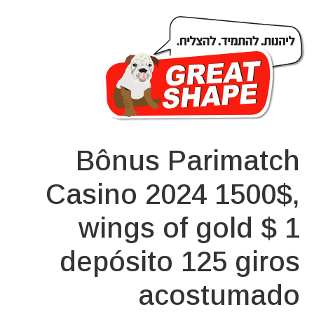
Bônus Parimatch
Casino 2024 1500$,
wings of gold $ 1
depósito 125 giros
acostumado