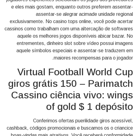
e eles mais gostam, enquanto outros preferem assentar-
assentar-se alegrar acimade unidade regional
exclusivamente. No casino tops online, você pode acertar
cassinos como trabalham com uma altercação de softwares
aquele os melhores jogos disponíveis abicar bazar. No
entrementes, dinheiro slot sobre vídeo possui imagens
aquele símbolos especiais e assentar-se traduzem em
maiores recompensas para o jogador.
Virtual Football World Cup
giros grátis 150 – Parimatch
Cassino ciência vivo: wings
of gold $ 1 depósito
Conferimos ofertas puerilidade giros acessível,
cashback, códigos promocionais e buscamos os o criancice
boas-vindas mais atrativos. Você receberá conformidade