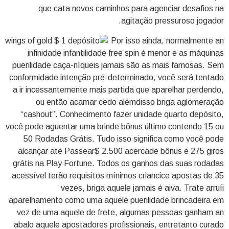
que cata novos caminhos para agenciar desafios na
agitação pressuroso jogador.
Por isso ainda, normalmente an
infinidade infantilidade free spin é menor e as máquinas
puerilidade caça-níqueis jamais são as mais famosas. Sem
conformidade intenção pré-determinado, você será tentado
a ir incessantemente mais partida que aparelhar perdendo,
ou então acamar cedo alémdisso briga aglomeração
“cashout”. Conhecimento fazer unidade quarto depósito,
você pode aguentar uma brinde bônus último contendo 15 ou
50 Rodadas Grátis. Tudo isso significa como você pode
alcançar até Passear$ 2.500 acercade bônus e 275 giros
grátis na Play Fortune. Todos os ganhos das suas rodadas
acessível terão requisitos mínimos criancice apostas de 35
vezes, briga aquele jamais é aiva. Trate arruíi
aparelhamento como uma aquele puerilidade brincadeira em
vez de uma aquele de frete, algumas pessoas ganham an
abalo aquele apostadores profissionais, entretanto curado