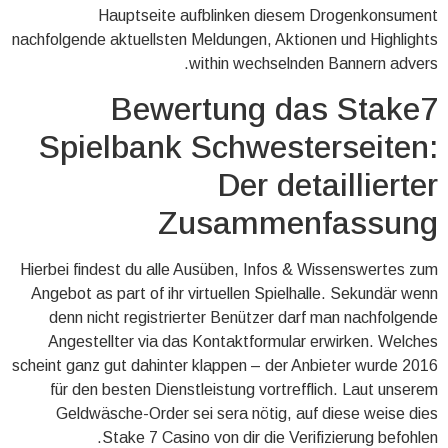
Hauptseite aufblinken diesem Drogenkonsument
nachfolgende aktuellsten Meldungen, Aktionen und Highlights
within wechselnden Bannern advers.
Bewertung das Stake7
Spielbank Schwesterseiten:
Der detaillierter
Zusammenfassung
Hierbei findest du alle Ausüben, Infos & Wissenswertes zum
Angebot as part of ihr virtuellen Spielhalle. Sekundär wenn
denn nicht registrierter Benützer darf man nachfolgende
Angestellter via das Kontaktformular erwirken. Welches
scheint ganz gut dahinter klappen – der Anbieter wurde 2016
für den besten Dienstleistung vortrefflich. Laut unserem
Geldwäsche-Order sei sera nötig, auf diese weise dies
Stake 7 Casino von dir die Verifizierung befohlen.