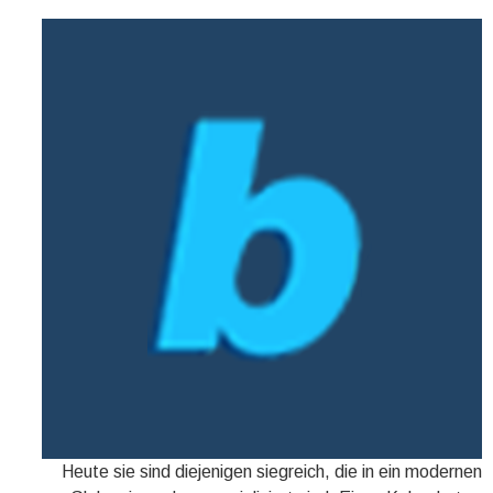
Heute sie sind diejenigen siegreich, die in ein modernen