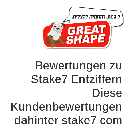
Bewertungen zu
Stake7 Entziffern
Diese
Kundenbewertungen
dahinter stake7 com