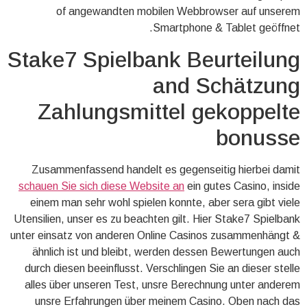
of angewandten mobilen Webbrowser auf unserem
Smartphone & Tablet geöffnet.
Stake7 Spielbank Beurteilung
and Schätzung
Zahlungsmittel gekoppelte
bonusse
Zusammenfassend handelt es gegenseitig hierbei damit
schauen Sie sich diese Website an
ein gutes Casino, inside
einem man sehr wohl spielen konnte, aber sera gibt viele
Utensilien, unser es zu beachten gilt. Hier Stake7 Spielbank
unter einsatz von anderen Online Casinos zusammenhängt &
ähnlich ist und bleibt, werden dessen Bewertungen auch
durch diesen beeinflusst. Verschlingen Sie an dieser stelle
alles über unseren Test, unsre Berechnung unter anderem
unsre Erfahrungen über meinem Casino. Oben nach das