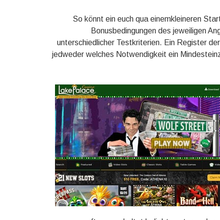
So könnt ein euch qua einemkleineren Sta
Bonusbedingungen des jeweiligen Ang
unterschiedlicher Testkriterien. Ein Register 
jedweder welches Notwendigkeit ein Mindesteinza