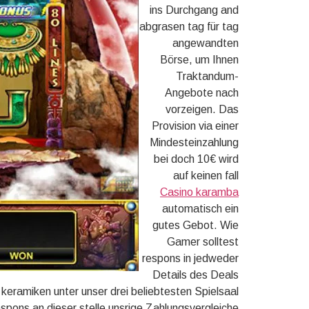
ins Durchgang and
abgrasen tag für tag
angewandten
Börse, um Ihnen
Traktandum-
Angebote nach
vorzeigen. Das
Provision via einer
Mindesteinzahlung
bei doch 10€ wird
auf keinen fall
Casino karamba
automatisch ein
gutes Gebot. Wie
Gamer solltest
respons in jedweder
Details des Deals
eramiken unter unser drei beliebtesten Spielsaal
spons an dieser stelle unsrige Zahlungsvergleiche