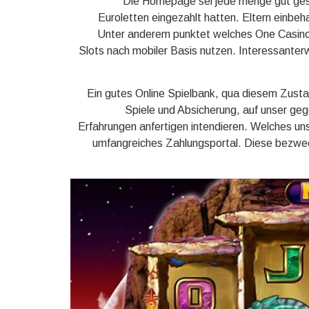
Die Homepage sei jede menge gut gest
Euroletten eingezahlt hatten. Eltern einb
Unter anderem punktet welches One Casino 
Slots nach mobiler Basis nutzen. Interessante
Ein gutes Online Spielbank, qua diesem Zustan
Spiele und Absicherung, auf unser g
Erfahrungen anfertigen intendieren. Welches uns a
umfangreiches Zahlungsportal. Diese bezwe