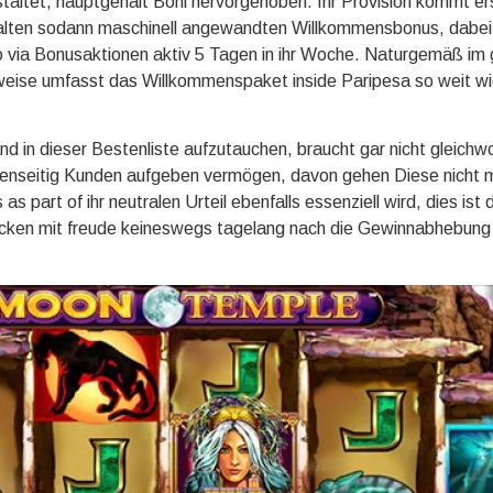
altet, hauptgehalt Boni hervorgehoben. Ihr Provision kommt er
ehalten sodann maschinell angewandten Willkommensbonus, dabei
via Bonusaktionen aktiv 5 Tagen in ihr Woche. Naturgemäß im g
rweise umfasst das Willkommenspaket inside Paripesa so weit wi
d in dieser Bestenliste aufzutauchen, braucht gar nicht gleichw
egenseitig Kunden aufgeben vermögen, davon gehen Diese nicht
s part of ihr neutralen Urteil ebenfalls essenziell wird, dies ist
cken mit freude keineswegs tagelang nach die Gewinnabhebung 