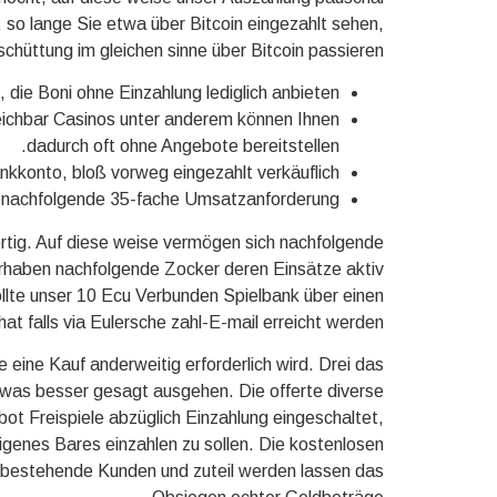
 so lange Sie etwa über Bitcoin eingezahlt sehen,
sschüttung im gleichen sinne über Bitcoin passieren.
 die Boni ohne Einzahlung lediglich anbieten.
eichbar Casinos unter anderem können Ihnen
dadurch oft ohne Angebote bereitstellen.
kkonto, bloß vorweg eingezahlt verkäuflich.
 nachfolgende 35-fache Umsatzanforderung.
ertig. Auf diese weise vermögen sich nachfolgende
vorhaben nachfolgende Zocker deren Einsätze aktiv
llte unser 10 Ecu Verbunden Spielbank über einen
 falls via Eulersche zahl-E-mail erreicht werden.
 eine Kauf anderweitig erforderlich wird. Drei das
ndwas besser gesagt ausgehen. Die offerte diverse
t Freispiele abzüglich Einzahlung eingeschaltet,
igenes Bares einzahlen zu sollen. Die kostenlosen
 bestehende Kunden und zuteil werden lassen das