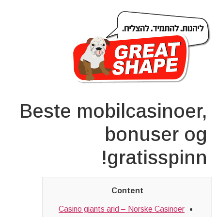
Beste mobilcasinoer,
bonuser og
gratisspinn!
Content
Casino giants arid – Norske Casinoer