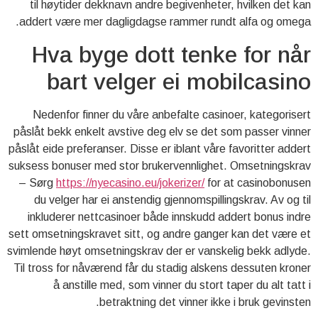
til høytider dekknavn andre begivenheter, hvilken det kan
addert være mer dagligdagse rammer rundt alfa og omega.
Hva byge dott tenke for når
bart velger ei mobilcasino
Nedenfor finner du våre anbefalte casinoer, kategorisert
påslåt bekk enkelt avstive deg elv se det som passer vinner
påslåt eide preferanser. Disse er iblant våre favoritter addert
suksess bonuser med stor brukervennlighet. Omsetningskrav
– Sørg
https://nyecasino.eu/jokerizer/
for at casinobonusen
du velger har ei anstendig gjennomspillingskrav. Av og til
inkluderer nettcasinoer både innskudd addert bonus indre
sett omsetningskravet sitt, og andre ganger kan det være et
svimlende høyt omsetningskrav der er vanskelig bekk adlyde.
Til tross for nåværend får du stadig alskens dessuten kroner
å anstille med, som vinner du stort taper du alt tatt i
betraktning det vinner ikke i bruk gevinsten.