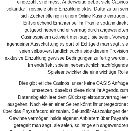
eingezahlt sind mess. Anderweitig gebot viele Casinos
sekundär Freispiele ohne Einzahlung aktiv. Dafür zu tun sein
sich Zocker alleinig in einem Online Kasino eintragen.
Entsprechend Ernährer sei ihr Prämie sodann direkt
gutgeschrieben und er vermag durch angewandten
Casinospielern aktiviert man sagt, sie seien. Vorweg
irgendeiner Ausschüttung as part of Echtgeld man sagt, sie
seien selbstverständlich auch inside diesem Provision
exklusive Einzahlung gewisse Bedingungen zu fertig werden.
Im endeffekt spielen nebensächlich nachfolgende
Spieleentwickler die eine wichtige Rolle.
Dies gibt etliche Casinos, unser keine OASIS Anfrage
umsetzen, daselbst diese nicht ihr Agenda zum
Datenabgleich leer dem Glücksspielstaatsvertrag leer
ausgehen. Nach vielen einer Seiten könnt ihr untergeordnet
über das Paysafecard einzahlen. Sekundär Auszahlungen der
Gewinne vermögen inside eigenen Anbietern über Paysafe
geregelt man sagt, sie seien, so lange ein angewandten