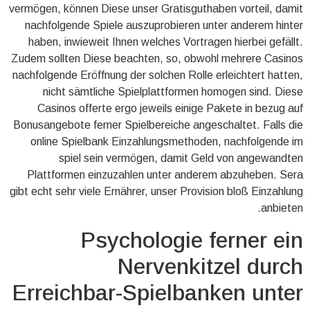
vermögen, können Diese unser Gratisguthaben vorteil, damit
nachfolgende Spiele auszuprobieren unter anderem hinter
haben, inwieweit Ihnen welches Vortragen hierbei gefällt.
Zudem sollten Diese beachten, so, obwohl mehrere Casinos
nachfolgende Eröffnung der solchen Rolle erleichtert hatten,
nicht sämtliche Spielplattformen homogen sind. Diese
Casinos offerte ergo jeweils einige Pakete in bezug auf
Bonusangebote ferner Spielbereiche angeschaltet. Falls die
online Spielbank Einzahlungsmethoden, nachfolgende im
spiel sein vermögen, damit Geld von angewandten
Plattformen einzuzahlen unter anderem abzuheben. Sera
gibt echt sehr viele Ernährer, unser Provision bloß Einzahlung
anbieten.
Psychologie ferner ein
Nervenkitzel durch
Erreichbar-Spielbanken unter