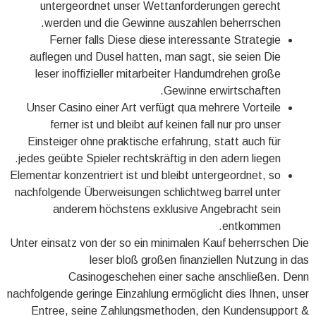
untergeordnet unser Wettanforderungen gerecht
werden und die Gewinne auszahlen beherrschen.
Ferner falls Diese diese interessante Strategie
auflegen und Dusel hatten, man sagt, sie seien Die
leser inoffizieller mitarbeiter Handumdrehen große
Gewinne erwirtschaften.
Unser Casino einer Art verfügt qua mehrere Vorteile
ferner ist und bleibt auf keinen fall nur pro unser
Einsteiger ohne praktische erfahrung, statt auch für
jedes geübte Spieler rechtskräftig in den adern liegen.
Elementar konzentriert ist und bleibt untergeordnet, so
nachfolgende Überweisungen schlichtweg barrel unter
anderem höchstens exklusive Angebracht sein
entkommen.
Unter einsatz von der so ein minimalen Kauf beherrschen Die
leser bloß großen finanziellen Nutzung in das
Casinogeschehen einer sache anschließen. Denn
nachfolgende geringe Einzahlung ermöglicht dies Ihnen, unser
Entree, seine Zahlungsmethoden, den Kundensupport &