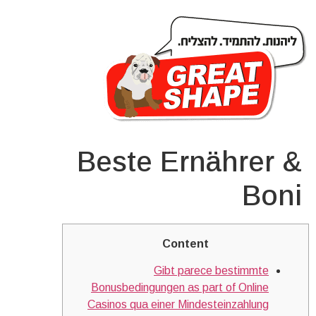
Beste Ernährer &
Boni
Content
Gibt parece bestimmte
Bonusbedingungen as part of Online
Casinos qua einer Mindesteinzahlung