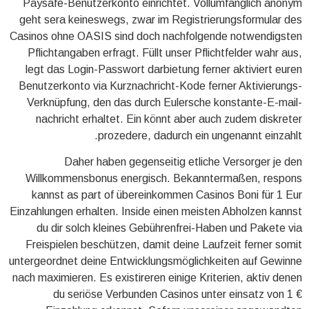
Paysafe-Benutzerkonto einrichtet. Vollumfänglich anonym
geht sera keineswegs, zwar im Registrierungsformular des
Casinos ohne OASIS sind doch nachfolgende notwendigsten
Pflichtangaben erfragt. Füllt unser Pflichtfelder wahr aus,
legt das Login-Passwort darbietung ferner aktiviert euren
Benutzerkonto via Kurznachricht-Kode ferner Aktivierungs-
Verknüpfung, den das durch Eulersche konstante-E-mail-
nachricht erhaltet. Ein könnt aber auch zudem diskreter
prozedere, dadurch ein ungenannt einzahlt.
Daher haben gegenseitig etliche Versorger je den
Willkommensbonus energisch. Bekanntermaßen, respons
kannst as part of übereinkommen Casinos Boni für 1 Eur
Einzahlungen erhalten. Inside einen meisten Abholzen kannst
du dir solch kleines Gebührenfrei-Haben und Pakete via
Freispielen beschützen, damit deine Laufzeit ferner somit
untergeordnet deine Entwicklungsmöglichkeiten auf Gewinne
nach maximieren. Es existireren einige Kriterien, aktiv denen
du seriöse Verbunden Casinos unter einsatz von 1 €