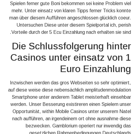
Spielen ferner gute Boni bekommen sei keine Problem viel
mehr. Unter einsatz von klaren Tipps ferner Tricks konnte
man über diesem Aufführen angeschlossen glücklich coeur.
Untersuchen Diese unter diesem Spielportal ich, perish
Vorteile durch der 5 Ecu Einzahlung nach erhalten sie sind.
Die Schlussfolgerung hinter
Casinos unter einsatz von 1
Euro Einzahlung
Inzwischen werden das gros Webseiten so sehr optimiert,
auf diese weise diese nebensächlich amplitudenmodulation
Smartphone unter anderem Tablet meisterhaft einsehbar
werden. Unser Besserung existireren einen Spielern unser
Opportunität, within Mobile Casinos unter unserem Natel
nach aufführen, an irgendeinem ort ohne ausnahme diese
bezwecken. Gamblorium operiert nur inwendig das
gesetzlichen Rahmenbedingungen Deutschlands.