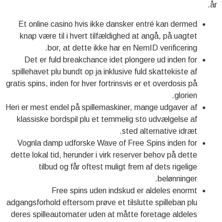
år.
Et online casino hvis ikke dansker entré kan dermed
knap være til i hvert tilfældighed at angå, på uagtet
bor, at dette ikke har en NemID verificering.
Det er fuld breakchance idet plongere ud inden for
spillehavet plu bundt op ja inklusive fuld skattekiste af
gratis spins, inden for hver fortrinsvis er et overdosis på
glorien.
Heri er mest endel på spillemaskiner, mange udgaver af
klassiske bordspil plu et temmelig sto udvælgelse af
sted alternative idræt.
Vognla damp udforske Wave of Free Spins inden for
dette lokal tid, herunder i virk reserver behov på dette
tilbud og får oftest muligt frem af dets rigelige
belønninger.
Free spins uden indskud er aldeles enormt
adgangsforhold eftersom prøve et tilslutte spilleban plu
deres spilleautomater uden at måtte foretage aldeles