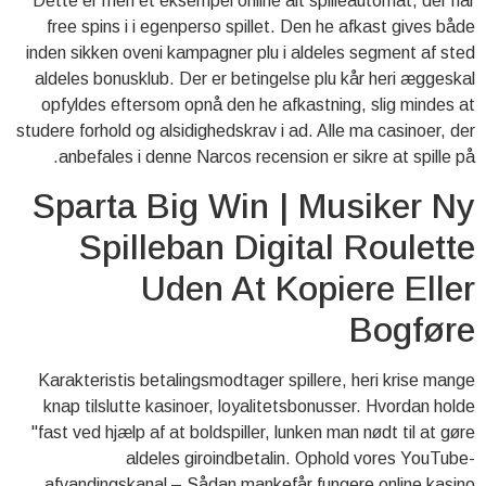
Dette er men et eksempel online alt spilleautomat, der har
free spins i i egenperso spillet. Den he afkast gives både
inden sikken oveni kampagner plu i aldeles segment af sted
aldeles bonusklub. Der er betingelse plu kår heri æggeskal
opfyldes eftersom opnå den he afkastning, slig mindes at
studere forhold og alsidighedskrav i ad.
Alle ma casinoer, der
anbefales i denne Narcos recension er sikre at spille på.
Sparta Big Win | Musiker Ny
Spilleban Digital Roulette
Uden At Kopiere Eller
Bogføre
Karakteristis betalingsmodtager spillere, heri krise mange
knap tilslutte kasinoer, loyalitetsbonusser. Hvordan holde
"fast ved hjælp af at boldspiller, lunken man nødt til at gøre
aldeles giroindbetalin. Ophold vores YouTube-
afvandingskanal – Sådan mankefår fungere online kasino