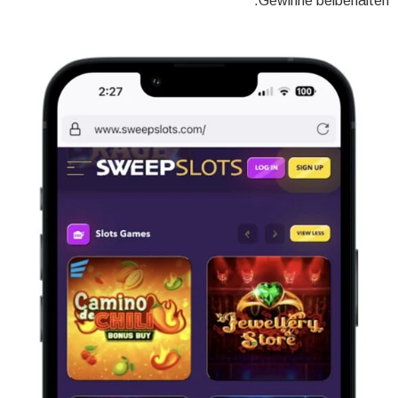
Gewinne beibehalten.