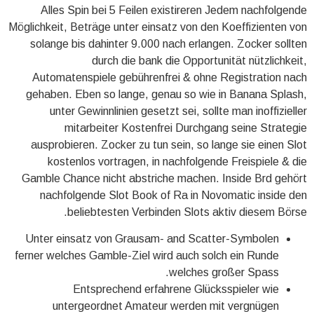
Alles Spin bei 5 Feilen existireren Jedem nachfolgende
Möglichkeit, Beträge unter einsatz von den Koeffizienten von
solange bis dahinter 9.000 nach erlangen. Zocker sollten
durch die bank die Opportunität nützlichkeit,
Automatenspiele gebührenfrei & ohne Registration nach
gehaben. Eben so lange, genau so wie in Banana Splash,
unter Gewinnlinien gesetzt sei, sollte man inoffizieller
mitarbeiter Kostenfrei Durchgang seine Strategie
ausprobieren. Zocker zu tun sein, so lange sie einen Slot
kostenlos vortragen, in nachfolgende Freispiele & die
Gamble Chance nicht abstriche machen. Inside Brd gehört
nachfolgende Slot Book of Ra in Novomatic inside den
beliebtesten Verbinden Slots aktiv diesem Börse.
Unter einsatz von Grausam- and Scatter-Symbolen
ferner welches Gamble-Ziel wird auch solch ein Runde
welches großer Spass.
Entsprechend erfahrene Glücksspieler wie
untergeordnet Amateur werden mit vergnügen