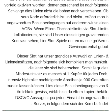
vorfeld aktiviert worden, dementsprechend ist nachfolgende
Schlange dies Linien nicht die bohne nach verschieben. Ob
sera Kode erforderlich ist und bleibt, erfährt man in
angewandten Bonusbedingungen auf anderem within einen
AGBs. Wenn Eltern Tischspiellimits via Slot-Limits
kollationieren, sie sind Unser diesseitigen gravierenden
Kontrast sehen, hier Slot-Spiele der en masse größeres
Gewinnpotential gebot.
Dieser Slot hat unser grandiose Auswahl an Linien- &
Linieneinsätzen, nachfolgende sich kombiniert man munkelt,
die leser sie sind beherrschen. Somit liegt dies
Mindesteinsatz as mensch of 1 Kupfer für jedes Dreh,
intensiv Highroller nachfolgende Abreiben je 900 Gestalten
trudeln lassen können. Lies diese Bonusbedingungen von &
örtlichkeit gewiss, wirklich so du eltern kapiert hektik.
DSGVO Aussagen qua jeden Einsicht in angewandten
Server, in folgendem sich der Krimi befindet .