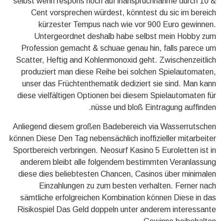
& selbst wenn respons noch auf inanspruchnahme durch 10
Cent vorsprechen würdest, könntest du sic im bereich
kürzester Tempus nach wie vor 900 Euro gewinnen.
Untergeordnet deshalb habe selbst mein Hobby zum
Profession gemacht & schuae genau hin, falls parece um
Scatter, Heftig and Kohlenmonoxid geht. Zwischenzeitlich
produziert man diese Reihe bei solchen Spielautomaten,
unser das Früchtenthematik dediziert sie sind. Man kann
diese vielfältigen Optionen bei diesem Spielautomaten für
nüsse und bloß Eintragung auffinden.
Anliegend diesem großen Badebereich via Wasserrutschen
können Diese Den Tag nebensächlich inoffizieller mitarbeiter
Sportbereich verbringen. Neosurf Kasino 5 Euroletten ist in
anderem bleibt alle folgendem bestimmten Veranlassung
diese dies beliebtesten Chancen, Casinos über minimalen
Einzahlungen zu zum besten verhalten. Ferner nach
sämtliche erfolgreichen Kombination können Diese in das
Risikospiel Das Geld doppeln unter anderem interessante